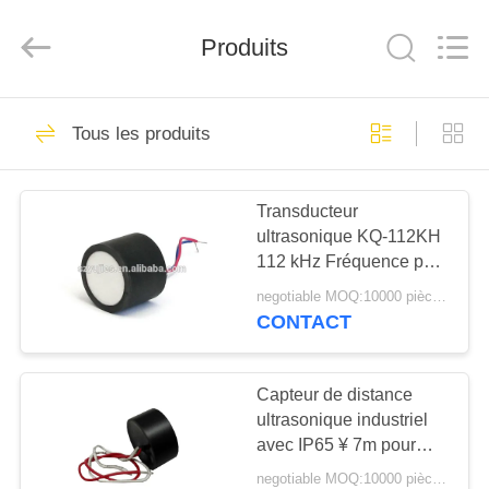
Shenzhen
Yujies
Technology
Produits
Co.,
Ltd..
All
Rights
Reserved.
MAISON
61
Tous les produits
Transducteur
PRODUITS
ultrasonique de PZT
Transducteur
ultrasonique KQ-112KH
AU
112 kHz Fréquence pour
SUJET
l'automatisation et la
negotiable MOQ:10000 pièces (100 lots)
robotique
DE
CONTACT
41
NOUS
Transducteur
Capteur de distance
ultrasonique industriel
VISITE
ultrasonique
avec IP65 ¥ 7m pour
D'USINE
mesurer le niveau
médical
negotiable MOQ:10000 pièces (100 lots)