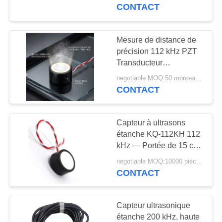
CONTACT
CONTRÔLE
DE
Mesure de distance de
22
QUALITÉ
précision 112 kHz PZT
transducteur de
Transducteur
ultrasonique
nettoyage
negotiable MOQ:50 morceaux/morceaux
CONTACTEZ-
piézoélectrique pour la
CONTACT
détection du niveau du
NOUS
ultrasonique
liquide
Capteur à ultrasons
DEMANDEZ
étanche KQ-112KH 112
UNE
kHz — Portée de 15 cm
28
à 7 m
CITATION
negotiable MOQ:10000 pièces (100 lots)
Capteur de niveau
CONTACT
ultrasonique
PLAN
Capteur ultrasonique
DU
étanche 200 kHz, haute