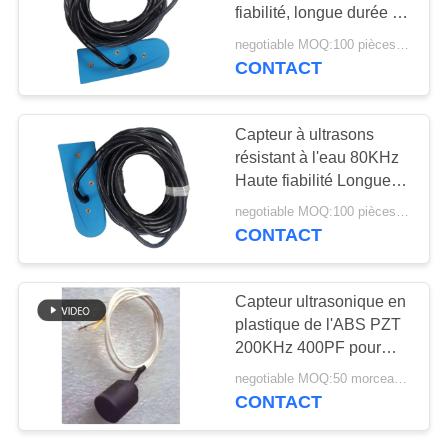
SITE
fiabilité, longue durée de
vie
negotiable MOQ:100 pièces / morceaux
CONTACT
10
PRIVACY
POLICY
Poudre de PZT
Capteur à ultrasons
résistant à l'eau 80KHz
Haute fiabilité Longue
durée de vie
negotiable MOQ:100 pièces / morceaux
CONTACT
27
Capteur ultrasonique en
Anneau piézo-
plastique de l'ABS PZT
200KHz 400PF pour
électrique
Anemobiagraph
negotiable MOQ:50 morceaux/morceaux
CONTACT