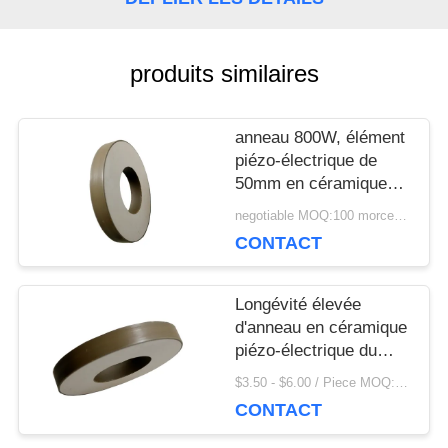
UNE
CITATION
produits similaires
anneau 800W, élément
PLAN
piézo-électrique de
DU
50mm en céramique
piézoélectrique pour la
negotiable MOQ:100 morceaux/morceaux
SITE
machine de masque
CONTACT
PRIVACY
Longévité élevée
d'anneau en céramique
POLICY
piézo-électrique du
diamètre 35mm pour le
$3.50 - $6.00 / Piece MOQ:100 morceaux/morceaux
transducteur de
CONTACT
nettoyage