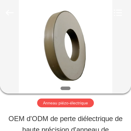
2025
Shenzhen
Yujies
Technology
Co.,
Ltd..
MAISON
All
Rights
Reserved.
PRODUITS
AU
SUJET
DE
Anneau piézo-électrique
NOUS
OEM d'ODM de perte diélectrique de
haute précision d'anneau de