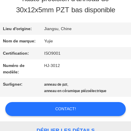
VISITE
30x12x5mm PZT bas disponible
D'USINE
Lieu d'origine:
Jiangsu, Chine
CONTRÔLE
Nom de marque:
Yujie
DE
Certification:
ISO9001
Numéro de
HJ-3012
QUALITÉ
modèle:
Surligner:
,
anneau de pzt
CONTACTEZ-
anneau en céramique piézoélectrique
NOUS
CONTACT!
DEMANDEZ
DÉPLIER LES DÉTAILS