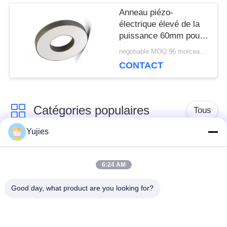
Anneau piézo-
électrique élevé de la
puissance 60mm pour
la foreuse de soudure
negotiable MOQ:96 morceaux/morceaux
ultrasonore
CONTACT
Catégories populaires
Tous
Yujies
Transducteur
Transducteur
ultrasonique de PZT
ultrasonique médical
6:24 AM
Good day, what product are you looking for?
transducteur de
Capteur de niveau
nettoyage
ultrasonique
ultrasonique