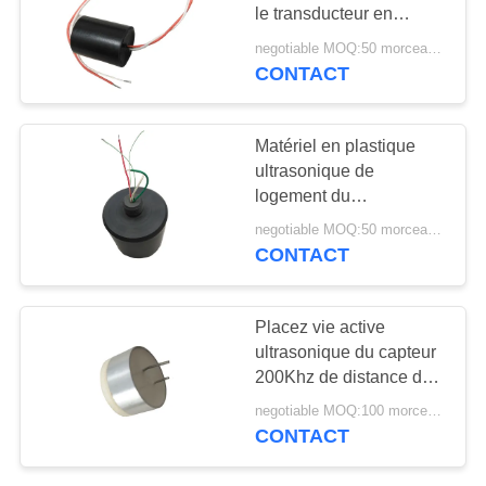
SITE
le transducteur en
plastique d'air de petite
negotiable MOQ:50 morceaux/morceaux
structure
CONTACT
10
PRIVACY
POLICY
Poudre de PZT
Matériel en plastique
ultrasonique de
logement du
transducteur 40KHz d'air
negotiable MOQ:50 morceaux/morceaux
de contrôle d'automation
CONTACT
27
Placez vie active
Anneau piézo-
ultrasonique du capteur
200Khz de distance de
électrique
mesure la longue
negotiable MOQ:100 morceaux/morceaux
CONTACT