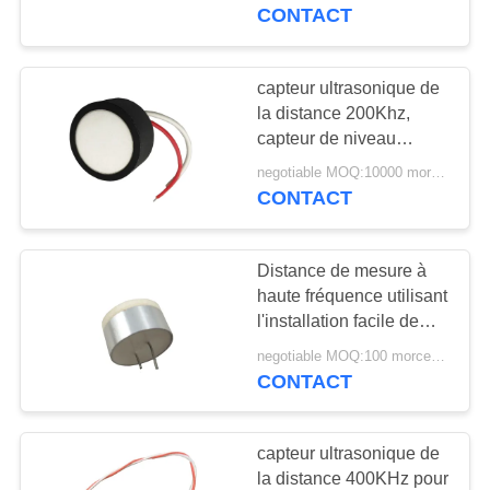
capteur
CONTACT
CONTRÔLE
DE
capteur ultrasonique de
22
QUALITÉ
la distance 200Khz,
transducteur de
capteur de niveau
ultrasonique de
nettoyage
negotiable MOQ:10000 morceaux (100 sorts)
CONTACTEZ-
Tranducer d'air
CONTACT
NOUS
ultrasonique
Distance de mesure à
DEMANDEZ
haute fréquence utilisant
UNE
l'installation facile de
28
capteur ultrasonique
CITATION
negotiable MOQ:100 morceaux/morceaux
Capteur de niveau
CONTACT
ultrasonique
PLAN
capteur ultrasonique de
DU
la distance 400KHz pour