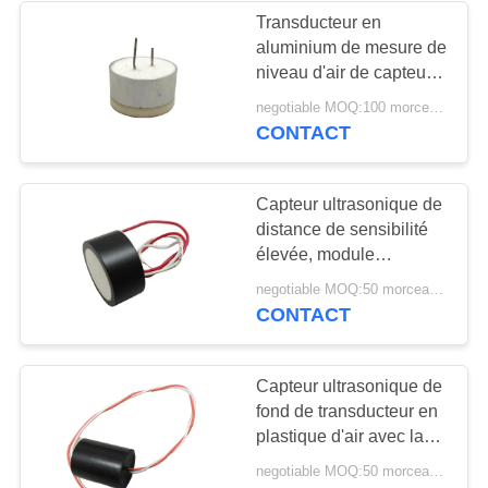
Transducteur en
aluminium de mesure de
21
niveau d'air de capteur
Disque
de distance d'ultrason
negotiable MOQ:100 morceaux/morceaux
CONTACT
piézoélectrique
Capteur ultrasonique de
distance de sensibilité
élevée, module
ultrasonique de la
23
negotiable MOQ:50 morceaux/morceaux
distance 112KHz
CONTACT
Tube
piézoélectrique
Capteur ultrasonique de
fond de transducteur en
plastique d'air avec la
certification d'OIN 9001
negotiable MOQ:50 morceaux/morceaux