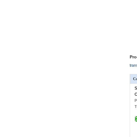
Pro
tran
C
S
C
P
T