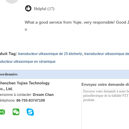
Helpful (17)
What a good service from Yujie, very responsible! Good J
u
,
duit Tag:
transducteur ultrasonique de 25 kilohertz
transducteur ultrasonique de
sducteur ultrasonique en céramique
oordonnées
henzhen Yujies Technology
Envoyez votre demande di
o., Ltd.
ersonne à contacter:
Dream Chan
éléphone:
86-755-83747109