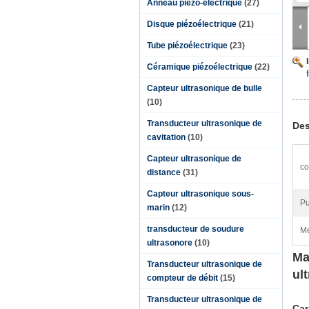
Anneau piézo-électrique
(27)
Disque piézoélectrique
(21)
Tube piézoélectrique
(23)
Céramique piézoélectrique
(22)
Capteur ultrasonique de bulle
(10)
Transducteur ultrasonique de
Des
cavitation
(10)
Capteur ultrasonique de
co
distance
(31)
Capteur ultrasonique sous-
Pu
marin
(12)
transducteur de soudure
Me
ultrasonore
(10)
Ma
Transducteur ultrasonique de
ul
compteur de débit
(15)
Transducteur ultrasonique de
Car