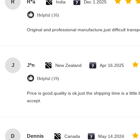
R
R*a
India
Dec 1.2025
Helpful (16)
Original and professional manufacture,just difficult transpor
J
J*n
New Zealand
Apr 16.2025
Helpful (19)
Price is good,quality is ok,just the shipping time is a little bi
accept.
D
Dennis
Canada
May 14.2024