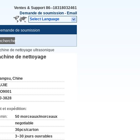
Ventes & Support
86--18318032461
Demande de soumission
-
Email
Select Language
emande de soumission
echercher
achine de nettoyage ultrasonique
machine de nettoyage
iangsu, Chine
UJIE
SO9001
J-3828
 et expédition:
min:
50 morceaux/morceaux
negotiable
36pcs/carton
3~30 jours ouvrables