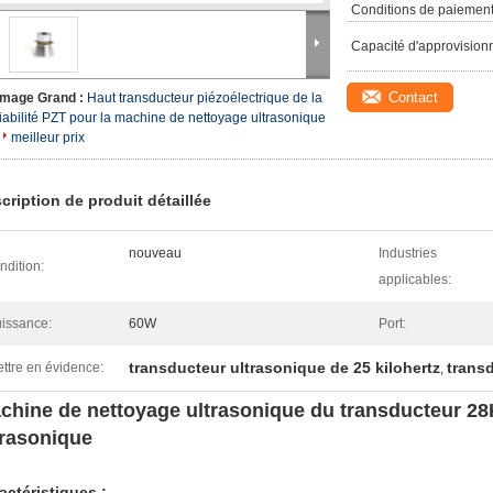
Conditions de paiement
Capacité d'approvision
Contact
Image Grand :
Haut transducteur piézoélectrique de la
fiabilité PZT pour la machine de nettoyage ultrasonique
meilleur prix
cription de produit détaillée
nouveau
Industries
ndition:
applicables:
issance:
60W
Port:
transducteur ultrasonique de 25 kilohertz
transd
ttre en évidence:
,
chine de nettoyage ultrasonique du transducteur 2
trasonique
actéristiques :