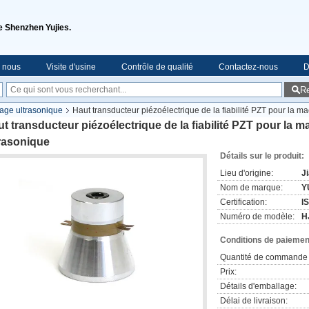
de Shenzhen Yujies.
e nous
Visite d'usine
Contrôle de qualité
Contactez-nous
D
R
yage ultrasonique
Haut transducteur piézoélectrique de la fiabilité PZT pour la m
t transducteur piézoélectrique de la fiabilité PZT pour la 
rasonique
Détails sur le produit:
Lieu d'origine:
J
Nom de marque:
Y
Certification:
I
Numéro de modèle:
H
Conditions de paiement
Quantité de commande 
Prix:
Détails d'emballage:
Délai de livraison: