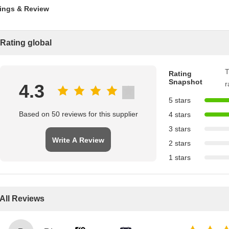
ings & Review
Rating global
T
Rating
Snapshot
r
4.3
5 stars
Based on 50 reviews for this supplier
4 stars
3 stars
Write A Review
2 stars
1 stars
All Reviews