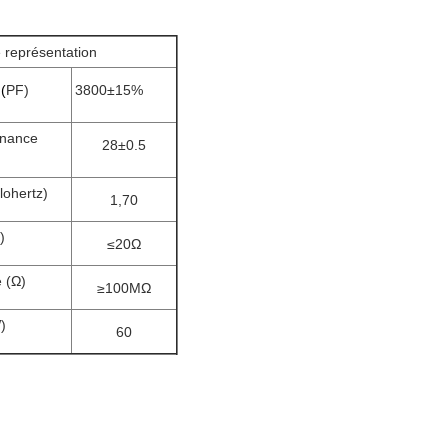
 représentation
(
PF)
3800±15%
onance
28±0.5
lohertz)
1,70
)
≤20Ω
 (Ω)
≥100MΩ
)
60