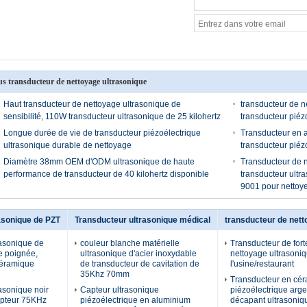
us transducteur de nettoyage ultrasonique
Haut transducteur de nettoyage ultrasonique de
transducteur de 
sensibilité, 110W transducteur ultrasonique de 25 kilohertz
transducteur piéz
Longue durée de vie de transducteur piézoélectrique
Transducteur en a
ultrasonique durable de nettoyage
transducteur pié
Diamètre 38mm OEM d'ODM ultrasonique de haute
Transducteur de n
performance de transducteur de 40 kilohertz disponible
transducteur ultr
9001 pour nettoyer
asonique de PZT
Transducteur ultrasonique médical
transducteur de nett
rasonique de
couleur blanche matérielle
Transducteur de forte
e poignée,
ultrasonique d'acier inoxydable
nettoyage ultrasoni
céramique
de transducteur de cavitation de
l'usine/restaurant
35Khz 70mm
Transducteur en cé
asonique noir
Capteur ultrasonique
piézoélectrique arge
apteur 75KHz
piézoélectrique en aluminium
décapant ultrasoniqu