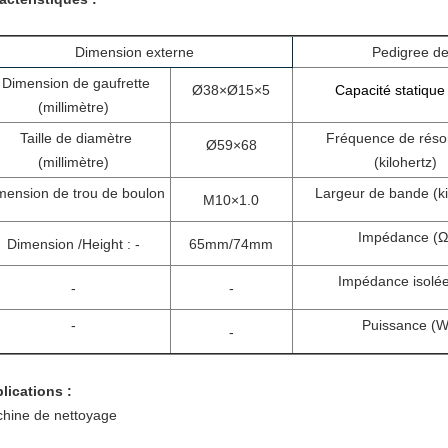
Dimension externe
Pedigree de
Dimension de gaufrette
Ø38×Ø15×5
Capacité statique 
(millimètre)
Taille de diamètre
Fréquence de rés
Ø59×68
(millimètre)
(kilohertz)
mension de trou de boulon
Largeur de bande (ki
M10×1.0
Impédance (Ω
Dimension /Height : -
65mm/74mm
Impédance isolée
-
-
-
Puissance (W
-
lications :
hine de nettoyage