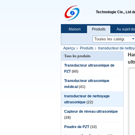
Technologie Cie., Ltd 
Maison
Produits
Au sujet d
Aperçu
Produits
transducteur de netto
Hau
Tous les produits
ult
Transducteur ultrasonique de
PZT
(60)
Transducteur ultrasonique
médical
(41)
transducteur de nettoyage
ultrasonique
(22)
Capteur de niveau ultrasonique
(28)
Poudre de PZT
(10)