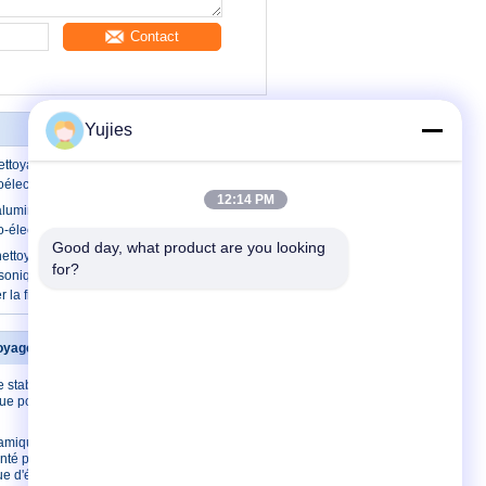
Contact
Yujies
nettoyage ultrasonique de 28KHz 60W,
oélectrique ultrasonique
12:14 PM
luminium de nettoyage ultrasonique,
zo-électrique ultrasonique de 25KHz 60W
Good day, what product are you looking 
ettoyage ultrasonique avec le
for?
asonique à hautes températures d'OIN
 la fiabilité élevée
oyage ultrasonique
Contactez-nous
 stabilité de
Contactez-nous
que pour
Demandez une
citation
ramique
E-Mail
nté pour le
e d'écailleur
plan du site