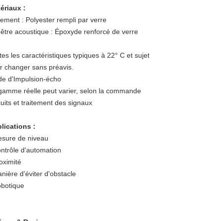
ériaux :
ement :
Polyester rempli par verre
être acoustique :
Époxyde renforcé de verre
tes les caractéristiques typiques à 22° C et sujet
r changer sans préavis.
e d'Impulsion-écho
gamme réelle peut varier, selon la commande
cuits et traitement des signaux
lications :
sure de niveau
ntrôle d'automation
oximité
nière d'éviter d'obstacle
botique