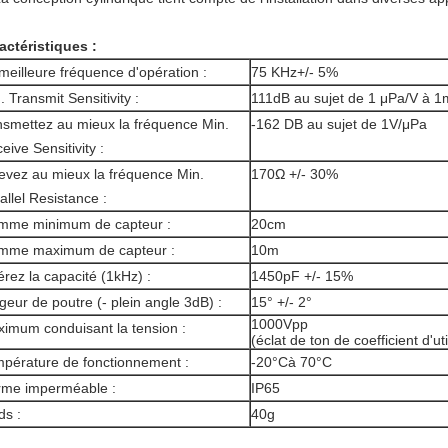
actéristiques :
meilleure fréquence d'opération :
75 KHz+/- 5%
. Transmit Sensitivity :
111dB au sujet de 1 μPa/V à 1
nsmettez au mieux la fréquence Min.
-162 DB au sujet de 1V/μPa
eive Sensitivity :
evez au mieux la fréquence Min.
170Ω +/- 30%
allel Resistance :
mme minimum de capteur :
20cm
mme maximum de capteur :
10m
érez la capacité (1kHz) :
1450pF +/- 15%
geur de poutre (- plein angle 3dB) :
15° +/- 2°
1000Vpp
imum conduisant la tension :
(éclat de ton de coefficient d'ut
pérature de fonctionnement :
-20°Cà 70°C
me imperméable :
IP65
ds :
40g