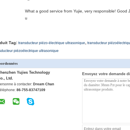
What a good service from Yujie, very responsible! Good J
u
,
duit Tag:
transducteur piézo-électrique ultrasonique
transducteur piézoélectriq
sducteur piézoélectrique ultrasonique
oordonnées
henzhen Yujies Technology
Envoyez votre demande di
o., Ltd.
ersonne à contacter:
Dream Chan
éléphone:
86-755-83747109