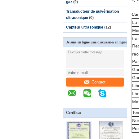
gaz
(9)
Transducteur de pulvérisation
Car
ultrasonique
(0)
La 
Capteur ultrasonique
(12)
Min
tra
Je suis en ligne une discussion en ligne
Rec
rec
Par
Ga
Ga
Contact
Lib
Lar
Max
Tem
Certificat
Nor
Poi