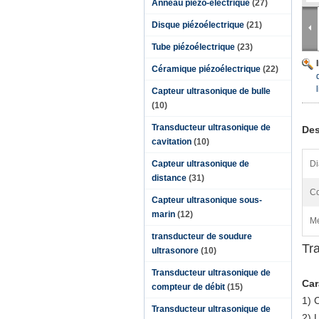
Anneau piézo-électrique
(27)
Disque piézoélectrique
(21)
Tube piézoélectrique
(23)
Céramique piézoélectrique
(22)
Capteur ultrasonique de bulle
(10)
Transducteur ultrasonique de
Des
cavitation
(10)
Capteur ultrasonique de
Di
distance
(31)
Co
Capteur ultrasonique sous-
marin
(12)
Me
transducteur de soudure
Tr
ultrasonore
(10)
Transducteur ultrasonique de
Car
compteur de débit
(15)
1)
C
Transducteur ultrasonique de
2)
L