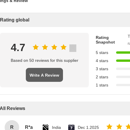
ings & Review
Rating global
T
Rating
Snapshot
r
4.7
5 stars
Based on 50 reviews for this supplier
4 stars
3 stars
Write A Review
2 stars
1 stars
All Reviews
R
R*a
India
Dec 1.2025