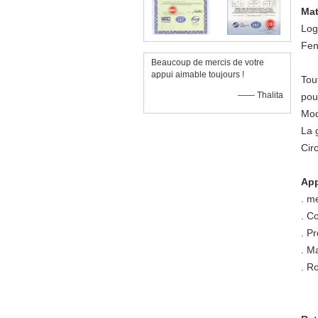
Mat
Log
Fen
Beaucoup de mercis de votre
appui aimable toujours !
Tou
—— Thalita
pou
Mod
La 
Cir
App
.
me
.
Co
.
Pr
.
Ma
.
Ro