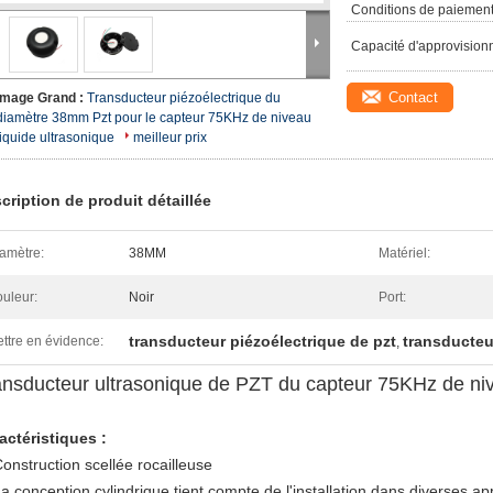
Conditions de paiement
Capacité d'approvision
Contact
Image Grand :
Transducteur piézoélectrique du
diamètre 38mm Pzt pour le capteur 75KHz de niveau
liquide ultrasonique
meilleur prix
cription de produit détaillée
amètre:
38MM
Matériel:
uleur:
Noir
Port:
transducteur piézoélectrique de pzt
transducteu
ttre en évidence:
,
ansducteur ultrasonique de PZT du capteur 75KHz de niv
actéristiques :
onstruction scellée rocailleuse
a conception cylindrique tient compte de l'installation dans diverses ap