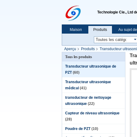
Technologie Cie., Ltd 
Maison
Produits
Au sujet d
Aperçu
Produits
Transducteur ultrason
Tra
Tous les produits
ult
Transducteur ultrasonique de
PZT
(60)
Transducteur ultrasonique
médical
(41)
transducteur de nettoyage
ultrasonique
(22)
Capteur de niveau ultrasonique
(28)
Poudre de PZT
(10)