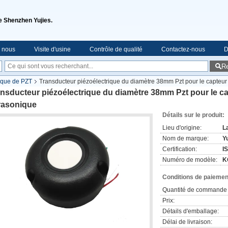
de Shenzhen Yujies.
e nous
Visite d'usine
Contrôle de qualité
Contactez-nous
D
R
ique de PZT
Transducteur piézoélectrique du diamètre 38mm Pzt pour le capteur
nsducteur piézoélectrique du diamètre 38mm Pzt pour le ca
rasonique
Détails sur le produit:
Lieu d'origine:
L
Nom de marque:
Yu
Certification:
I
Numéro de modèle:
K
Conditions de paiement
Quantité de commande 
Prix:
Détails d'emballage:
Délai de livraison: