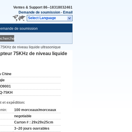
Ventes & Support
86--18318032461
Demande de soumission
-
Email
Select Language
emande de soumission
echercher
 75KHz de niveau liquide ultrasonique
pteur 75KHz de niveau liquide
a Chine
jie
SO9001
Q-75KH
 et expédition:
min:
100 morceaux/morceaux
negotiable
Carton # : 29x29x25cm
3~20 jours ouvrables