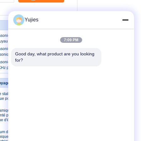
Yujies
asonique en céramique piézo-électrique
7:09 PM
tuyau M30 pour le mètre de niveau
asonique du plastique PZT, 80KHz
Good day, what product are you looking 
rasonique 60mm x 16mm
for?
asonique liquide du niveau PZT,
KHz piézoélectrique à haute fréquence
oyage ultrasonique
Contactez-nous
 stabilité de
Contactez-nous
que pour
Demandez une
citation
ramique
E-Mail
nté pour le
e d'écailleur
plan du site
Site mobile
ium de
nique en