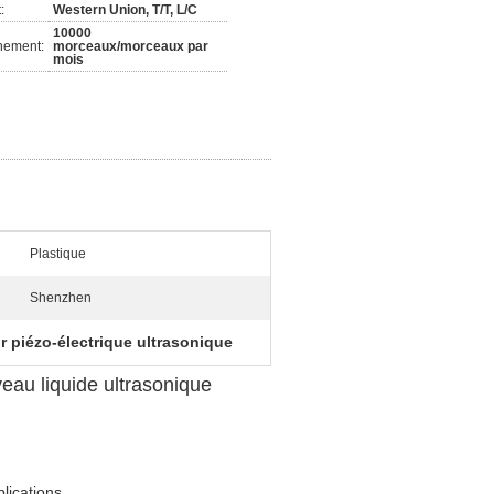
:
Western Union, T/T, L/C
10000
nement:
morceaux/morceaux par
mois
Plastique
Shenzhen
r piézo-électrique ultrasonique
eau liquide ultrasonique
plications