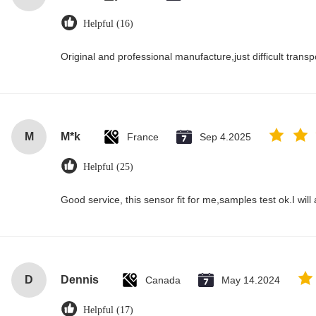
Helpful (16)
Original and professional manufacture,just difficult transpor
M
M*k
France
Sep 4.2025
Helpful (25)
Good service, this sensor fit for me,samples test ok.I wil
D
Dennis
Canada
May 14.2024
Helpful (17)