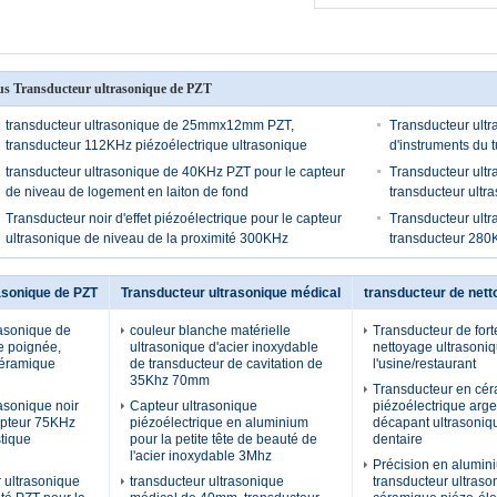
us Transducteur ultrasonique de PZT
transducteur ultrasonique de 25mmx12mm PZT,
Transducteur ultr
transducteur 112KHz piézoélectrique ultrasonique
d'instruments du 
transducteur ultrasonique de 40KHz PZT pour le capteur
Transducteur ultr
de niveau de logement en laiton de fond
transducteur ult
Transducteur noir d'effet piézoélectrique pour le capteur
Transducteur ultr
ultrasonique de niveau de la proximité 300KHz
transducteur 280
asonique de PZT
Transducteur ultrasonique médical
transducteur de nett
rasonique de
couleur blanche matérielle
Transducteur de forte
e poignée,
ultrasonique d'acier inoxydable
nettoyage ultrasoni
céramique
de transducteur de cavitation de
l'usine/restaurant
35Khz 70mm
Transducteur en cé
asonique noir
Capteur ultrasonique
piézoélectrique arge
apteur 75KHz
piézoélectrique en aluminium
décapant ultrasoniqu
tique
pour la petite tête de beauté de
dentaire
l'acier inoxydable 3Mhz
Précision en alumin
 ultrasonique
transducteur ultrasonique
transducteur ultraso