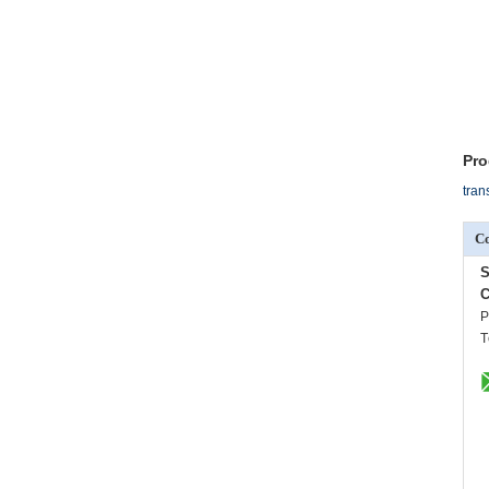
Pro
tran
C
S
C
P
T