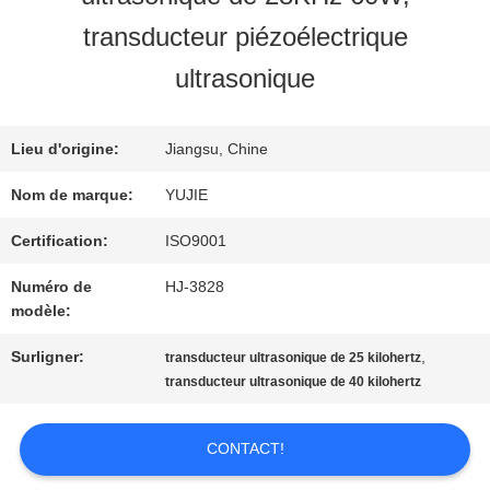
VISITE
transducteur piézoélectrique
D'USINE
ultrasonique
CONTRÔLE
Lieu d'origine:
Jiangsu, Chine
Nom de marque:
YUJIE
DE
Certification:
ISO9001
QUALITÉ
Numéro de
HJ-3828
modèle:
CONTACTEZ-
Surligner:
,
transducteur ultrasonique de 25 kilohertz
NOUS
transducteur ultrasonique de 40 kilohertz
CONTACT!
DEMANDEZ