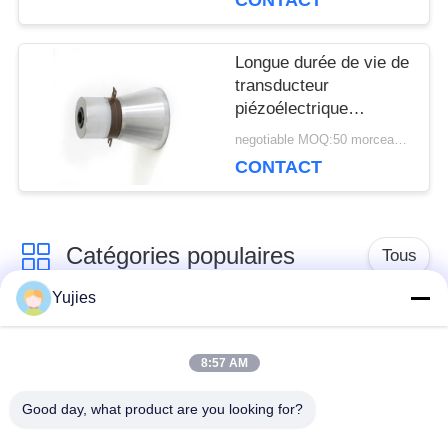
CONTACT
Longue durée de vie de
transducteur
piézoélectrique
ultrasonique durable de
negotiable MOQ:50 morceaux/morceaux
nettoyage
CONTACT
Catégories populaires
Tous
Yujies
Transducteur
Transducteur
ultrasonique de PZT
ultrasonique médical
8:57 AM
Good day, what product are you looking for?
transducteur de
Capteur de niveau
nettoyage