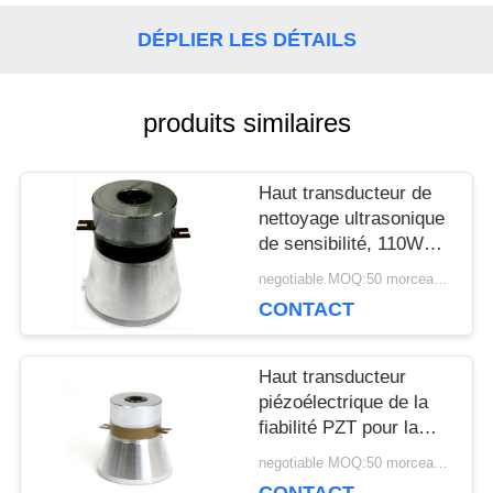
UNE
DÉPLIER LES DÉTAILS
CITATION
produits similaires
PLAN
Haut transducteur de
DU
nettoyage ultrasonique
de sensibilité, 110W
SITE
transducteur
negotiable MOQ:50 morceaux/morceaux
ultrasonique de 25
CONTACT
kilohertz
PRIVACY
Haut transducteur
POLICY
piézoélectrique de la
fiabilité PZT pour la
machine de nettoyage
negotiable MOQ:50 morceaux/morceaux
ultrasonique