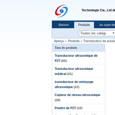
Technologie Cie., Ltd 
Maison
Produits
Au sujet d
Aperçu
Produits
Transducteur de pulvér
Tous les produits
Transducteur ultrasonique de
PZT
(60)
Transducteur ultrasonique
médical
(41)
transducteur de nettoyage
ultrasonique
(22)
Capteur de niveau ultrasonique
(28)
Poudre de PZT
(10)