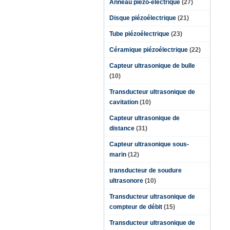
Anneau piézo-électrique
(27)
Disque piézoélectrique
(21)
Tube piézoélectrique
(23)
Céramique piézoélectrique
(22)
Capteur ultrasonique de bulle
(10)
Transducteur ultrasonique de
cavitation
(10)
Capteur ultrasonique de
distance
(31)
Capteur ultrasonique sous-
marin
(12)
transducteur de soudure
ultrasonore
(10)
Transducteur ultrasonique de
compteur de débit
(15)
Transducteur ultrasonique de