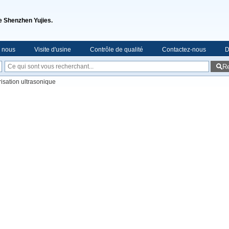
de Shenzhen Yujies.
e nous
Visite d'usine
Contrôle de qualité
Contactez-nous
D
R
isation ultrasonique