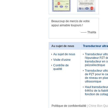
Beaucoup de mercis de votre
appui aimable toujours !
—— Thalita
Au sujet de nous
Transducteur ultr
Au sujet de nous
Transducteur ult
l'épurateur PZT d
Visite d'usine
transducteur en 
piézoélectrique
Contrôle de
qualité
Transducteur ultr
de PZT pour le c
de niveau en plas
ultrasonique
Haut transducteur
64Khz de la fiabil
fonction de colla
Politique de confidentialité
| Chine Bon Qual