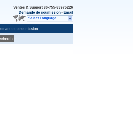
Ventes & Support
86-755-83975226
Demande de soumission
-
Email
Select Language
emande de soumission
echercher