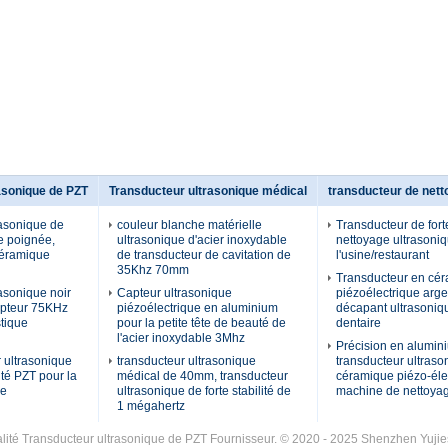
asonique de PZT
Transducteur ultrasonique médical
transducteur de nett
rasonique de
couleur blanche matérielle
Transducteur de forte
e poignée,
ultrasonique d'acier inoxydable
nettoyage ultrasoni
céramique
de transducteur de cavitation de
l'usine/restaurant
35Khz 70mm
Transducteur en cé
asonique noir
Capteur ultrasonique
piézoélectrique arge
apteur 75KHz
piézoélectrique en aluminium
décapant ultrasoniqu
tique
pour la petite tête de beauté de
dentaire
l'acier inoxydable 3Mhz
Précision en alumin
 ultrasonique
transducteur ultrasonique
transducteur ultraso
ité PZT pour la
médical de 40mm, transducteur
céramique piézo-éle
ge
ultrasonique de forte stabilité de
machine de nettoya
1 mégahertz
ité Transducteur ultrasonique de PZT Fournisseur. © 2020 - 2025 Shenzhen Yujies 