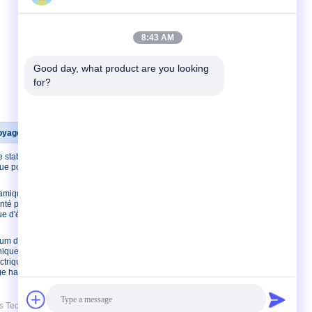
8:43 AM
Good day, what product are you looking 
for?
oyage ultrasonique
Contactez-nous
 stabilité de
Contactez-nous
que pour
Demandez une
citation
ramique
E-Mail
nté pour le
e d'écailleur
plan du site
Site mobile
ium de
nique en
ctrique de
ge haute
Technology Co., Ltd.. All Rights Reserved.