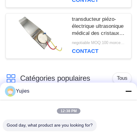
CONTACT
transducteur piézo-
électrique ultrasonique
médical des cristaux
2pcs pour l'épurateur
negotiable MOQ:100 morceaux/morceaux
principal large de
CONTACT
beauté
Catégories populaires
Tous
Yujies
Transducteur
Transducteur
ultrasonique de PZT
ultrasonique médical
12:38 PM
Good day, what product are you looking for?
transducteur de
Capteur de niveau
nettoyage