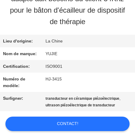
VISITE
pour le bâton d'écailleur de dispositif
D'USINE
de thérapie
CONTRÔLE
Lieu d'origine:
La Chine
Nom de marque:
YUJIE
DE
Certification:
ISO9001
QUALITÉ
Numéro de
HJ-3415
modèle:
CONTACTEZ-
Surligner:
,
transducteur en céramique piézoélectrique
NOUS
ultrason piézoélectrique de transducteur
CONTACT!
DEMANDEZ