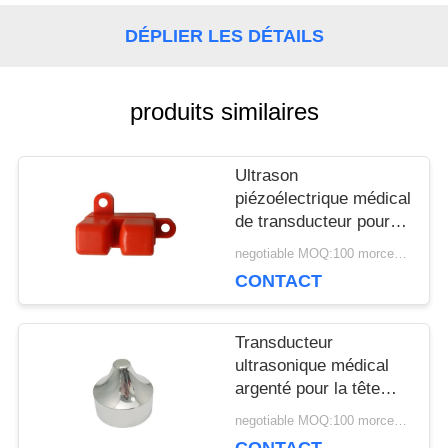
UNE
DÉPLIER LES DÉTAILS
CITATION
produits similaires
PLAN
Ultrason
DU
piézoélectrique médical
de transducteur pour le
SITE
capteur ultrasonique de
negotiable MOQ:100 morceaux/morceaux
bulle en plastique
CONTACT
PRIVACY
Transducteur
POLICY
ultrasonique médical
argenté pour la tête
pointue en aluminium
negotiable MOQ:100 morceaux/morceaux
de la beauté 1Mhz