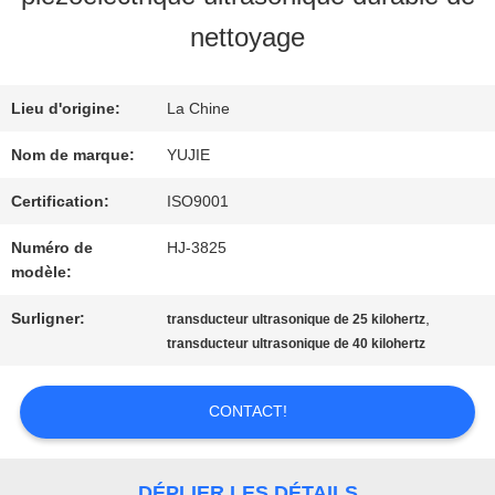
VISITE
nettoyage
D'USINE
Lieu d'origine:
La Chine
CONTRÔLE
Nom de marque:
YUJIE
DE
Certification:
ISO9001
Numéro de
HJ-3825
QUALITÉ
modèle:
Surligner:
,
transducteur ultrasonique de 25 kilohertz
CONTACTEZ-
transducteur ultrasonique de 40 kilohertz
NOUS
CONTACT!
DEMANDEZ
DÉPLIER LES DÉTAILS