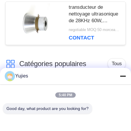
transducteur de
nettoyage ultrasonique
de 28KHz 60W,
transducteur
negotiable MOQ:50 morceaux/morceaux
piézoélectrique
CONTACT
ultrasonique
Catégories populaires
Tous
Yujies
Transducteur
Transducteur
ultrasonique de PZT
ultrasonique médical
5:40 PM
Good day, what product are you looking for?
transducteur de
Capteur de niveau
nettoyage
ultrasonique
ultrasonique