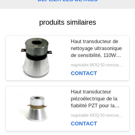
UNE
CITATION
produits similaires
Haut transducteur de
PLAN
nettoyage ultrasonique
DU
de sensibilité, 110W
transducteur
negotiable MOQ:50 morceaux/morceaux
SITE
ultrasonique de 25
CONTACT
kilohertz
PRIVACY
Haut transducteur
piézoélectrique de la
POLICY
fiabilité PZT pour la
machine de nettoyage
negotiable MOQ:50 morceaux/morceaux
ultrasonique
CONTACT