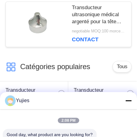
Transducteur
ultrasonique médical
argenté pour la tête
pointue en aluminium
negotiable MOQ:100 morceaux/morceaux
de la beauté 1Mhz
CONTACT
Catégories populaires
Tous
Transducteur
Transducteur
ultrasonique de PZT
ultrasonique médical
Yujies
transducteur de
Capteur de niveau
2:08 PM
nettoyage
ultrasonique
ultrasonique
Good day, what product are you looking for?