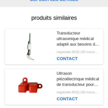
UNE
CITATION
produits similaires
Transducteur
PLAN
ultrasonique médical
DU
adapté aux besoins du
client 34Khz pour le
negotiable MOQ:100 morceaux/morceaux
SITE
bâton d'écailleur de
CONTACT
dispositif de thérapie
PRIVACY
Ultrason
piézoélectrique médical
POLICY
de transducteur pour le
capteur ultrasonique de
negotiable MOQ:100 morceaux/morceaux
bulle en plastique
CONTACT