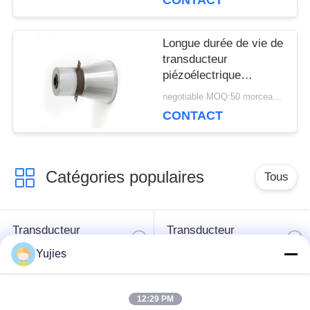
CONTACT
ultrasonique
Longue durée de vie de
transducteur
piézoélectrique
ultrasonique durable de
negotiable MOQ:50 morceaux/morceaux
nettoyage
CONTACT
Catégories populaires
Tous
Transducteur
Transducteur
ultrasonique de PZT
ultrasonique médical
Yujies
transducteur de
Capteur de niveau
12:29 PM
nettoyage