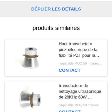
UNE
DÉPLIER LES DÉTAILS
CITATION
produits similaires
PLAN
Haut transducteur
DU
piézoélectrique de la
fiabilité PZT pour la
SITE
machine de nettoyage
negotiable MOQ:50 morceaux/morceaux
ultrasonique
CONTACT
PRIVACY
transducteur de
POLICY
nettoyage ultrasonique
de 28KHz 60W,
transducteur
negotiable MOQ:50 morceaux/morceaux
piézoélectrique