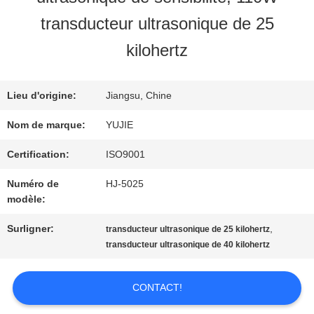
VISITE
transducteur ultrasonique de 25
D'USINE
kilohertz
CONTRÔLE
Lieu d'origine:
Jiangsu, Chine
Nom de marque:
YUJIE
DE
Certification:
ISO9001
QUALITÉ
Numéro de
HJ-5025
modèle:
CONTACTEZ-
Surligner:
,
transducteur ultrasonique de 25 kilohertz
NOUS
transducteur ultrasonique de 40 kilohertz
CONTACT!
DEMANDEZ