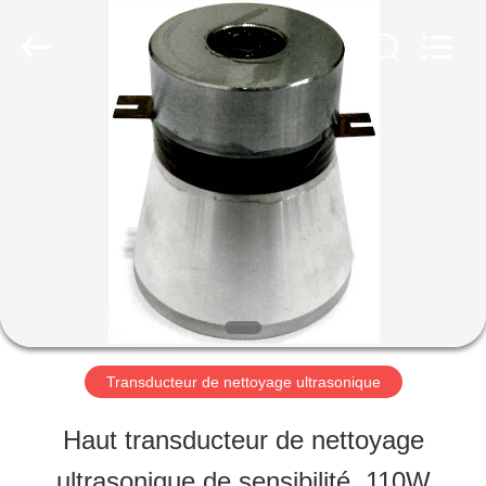
2025
Shenzhen
Yujies
Technology
Co.,
Ltd..
MAISON
All
Rights
Reserved.
PRODUITS
AU
SUJET
DE
Transducteur de nettoyage ultrasonique
NOUS
Haut transducteur de nettoyage
ultrasonique de sensibilité, 110W