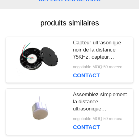
UNE
CITATION
produits similaires
Capteur ultrasonique
PLAN
noir de la distance
DU
75KHz, capteur
ultrasonique de
negotiable MOQ:50 morceaux/morceaux
SITE
carburant de double
CONTACT
couverture
PRIVACY
Assemblez simplement
la distance
POLICY
ultrasonique
Capsulation extérieur
negotiable MOQ:50 morceaux/morceaux
solide de mesure de
CONTACT
capteur