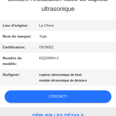
VISITE
ultrasonique
D'USINE
Lieu d'origine:
La Chine
CONTRÔLE
Nom de marque:
Yujie
DE
Certification:
ISO9001
Numéro de
KQ200KH-2
QUALITÉ
modèle:
Surligner:
,
capteur ultrasonique de fond
CONTACTEZ-
module ultrasonique de distance
NOUS
CONTACT!
DEMANDEZ
DÉPLIER LES DÉTAILS