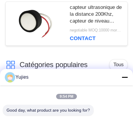
capteur ultrasonique de
la distance 200Khz,
capteur de niveau
ultrasonique de
negotiable MOQ:10000 morceaux (100 sorts)
Tranducer d'air
CONTACT
Catégories populaires
Tous
Yujies
Transducteur
Transducteur
ultrasonique de PZT
ultrasonique médical
9:54 PM
Good day, what product are you looking for?
transducteur de
Capteur de niveau
nettoyage
ultrasonique
ultrasonique