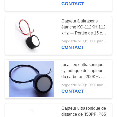
CONTACT
CONTRÔLE
DE
Capteur à ultrasons
22
QUALITÉ
étanche KQ-112KH 112
transducteur de
kHz — Portée de 15 cm
à 7 m
nettoyage
negotiable MOQ:10000 pièces (100 lots)
CONTACTEZ-
CONTACT
NOUS
ultrasonique
rocailleux ultrasonique
DEMANDEZ
cylindrique de capteur
UNE
du carburant 200KHz
28
scellé
CITATION
negotiable MOQ:10000 morceaux (100 sorts)
Capteur de niveau
CONTACT
ultrasonique
PLAN
Capteur ultrasonique de
DU
distance de 450PF IP65