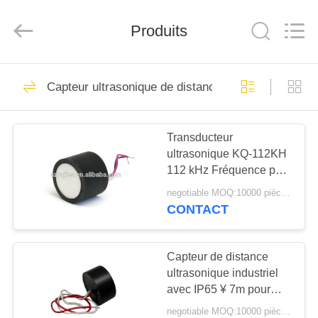
Shenzhen
Yujies
Technology
Produits
Co.,
Ltd..
All
Rights
Reserved.
MAISON
61
Capteur ultrasonique de distance
Transducteur
PRODUITS
ultrasonique de PZT
Transducteur
ultrasonique KQ-112KH
AU
112 kHz Fréquence pour
SUJET
l'automatisation et la
negotiable MOQ:10000 pièces (100 lots)
robotique
DE
CONTACT
41
NOUS
Transducteur
Capteur de distance
ultrasonique industriel
VISITE
ultrasonique
avec IP65 ¥ 7m pour
D'USINE
mesurer le niveau
médical
negotiable MOQ:10000 pièces (100 lots)