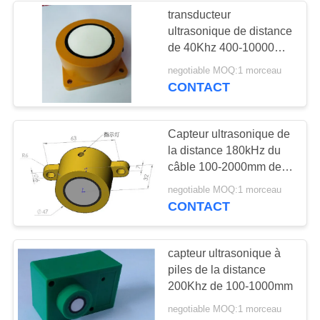
transducteur
ultrasonique de distance
21
de 40Khz 400-10000mm
Disque
PBT FRP
negotiable MOQ:1 morceau
CONTACT
piézoélectrique
Capteur ultrasonique de
la distance 180kHz du
câble 100-2000mm de
PVC
23
negotiable MOQ:1 morceau
CONTACT
Tube
piézoélectrique
capteur ultrasonique à
piles de la distance
200Khz de 100-1000mm
negotiable MOQ:1 morceau