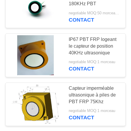
SITE
180KHz PBT
negotiable MOQ:50 morceaux/morceaux
CONTACT
10
PRIVACY
POLICY
Poudre de PZT
IP67 PBT FRP logeant
le capteur de position
40KHz ultrasonique
negotiable MOQ:1 morceau
CONTACT
27
Capteur imperméable
Anneau piézo-
ultrasonique à piles de
PBT FRP 75Khz
électrique
negotiable MOQ:1 morceau
CONTACT