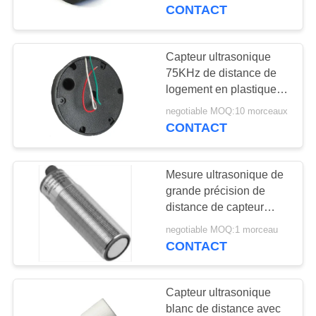
CONTACT
CONTRÔLE
DE
Capteur ultrasonique
22
QUALITÉ
75KHz de distance de
transducteur de
logement en plastique
noir pour le long
nettoyage
negotiable MOQ:10 morceaux
CONTACTEZ-
détecteur de niveau
CONTACT
NOUS
ultrasonique
Mesure ultrasonique de
DEMANDEZ
grande précision de
UNE
distance de capteur
28
avec le logement en
CITATION
negotiable MOQ:1 morceau
Capteur de niveau
laiton de tuyau
CONTACT
ultrasonique
PLAN
Capteur ultrasonique
DU
blanc de distance avec