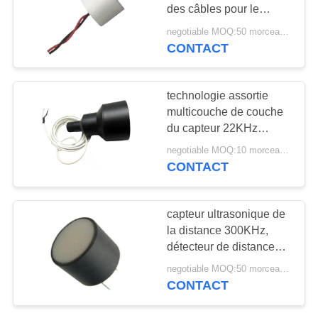
SITE
des câbles pour le
détecteur de feuille de
negotiable MOQ:50 morceaux/morceaux
Dobule
CONTACT
10
PRIVACY
POLICY
Poudre de PZT
technologie assortie
multicouche de couche
du capteur 22KHz
ultrasonique de fond
negotiable MOQ:10 morceaux/morceaux
CONTACT
27
capteur ultrasonique de
Anneau piézo-
la distance 300KHz,
détecteur de distance
électrique
utilisant le capteur
negotiable MOQ:50 morceaux/morceaux
ultrasonique
CONTACT