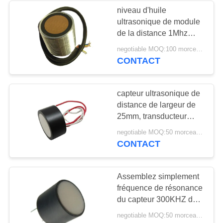
niveau d'huile
ultrasonique de module
21
de la distance 1Mhz
Disque
utilisé sous le réservoir
negotiable MOQ:100 morceaux/morceaux
d'acier inoxydable
CONTACT
piézoélectrique
capteur ultrasonique de
distance de largeur de
25mm, transducteur
112KHz de niveau
23
negotiable MOQ:50 morceaux/morceaux
ultrasonique
CONTACT
Tube
piézoélectrique
Assemblez simplement
fréquence de résonance
du capteur 300KHZ de
distance d'ultrason la
negotiable MOQ:50 morceaux/morceaux
haute