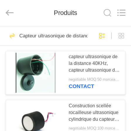
Shenzhen
Yujies
Technology
Produits
Co.,
Ltd..
All
Rights
Reserved.
MAISON
61
Capteur ultrasonique de distance
Transducteur
PRODUITS
ultrasonique de PZT
capteur ultrasonique de
la distance 40KHz,
AU
capteur ultrasonique de
SUJET
carburant avec la
negotiable MOQ:50 morceaux/morceaux
résistance thermique
DE
CONTACT
41
NOUS
Transducteur
Construction scellée
rocailleuse ultrasonique
VISITE
ultrasonique
cylindrique du capteur
D'USINE
75KHz de long terme
médical
negotiable MOQ:100 morceaux/morceaux