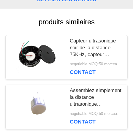
UNE
CITATION
produits similaires
Capteur ultrasonique
PLAN
noir de la distance
DU
75KHz, capteur
ultrasonique de
negotiable MOQ:50 morceaux/morceaux
SITE
carburant de double
CONTACT
couverture
PRIVACY
Assemblez simplement
la distance
POLICY
ultrasonique
Capsulation extérieur
negotiable MOQ:50 morceaux/morceaux
solide de mesure de
CONTACT
capteur