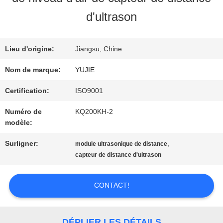
VISITE
d'ultrason
D'USINE
Lieu d'origine:
Jiangsu, Chine
CONTRÔLE
Nom de marque:
YUJIE
DE
Certification:
ISO9001
Numéro de
KQ200KH-2
QUALITÉ
modèle:
Surligner:
,
module ultrasonique de distance
CONTACTEZ-
capteur de distance d'ultrason
NOUS
CONTACT!
DEMANDEZ
DÉPLIER LES DÉTAILS