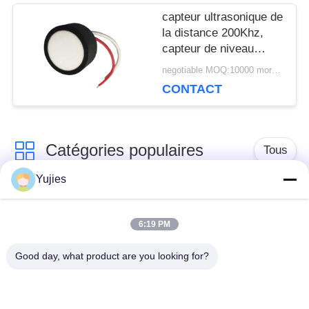
capteur ultrasonique de
la distance 200Khz,
capteur de niveau
ultrasonique de
negotiable MOQ:10000 morceaux (100 sorts)
Tranducer d'air
CONTACT
Catégories populaires
Tous
Yujies
Transducteur
Transducteur
ultrasonique de PZT
ultrasonique médical
6:19 PM
Good day, what product are you looking for?
transducteur de
Capteur de niveau
nettoyage
ultrasonique
ultrasonique