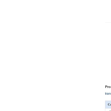
Pro
tran
C