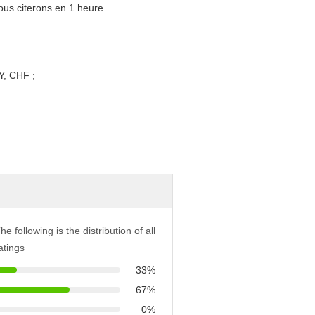
nous citerons en 1 heure.
Y, CHF ;
he following is the distribution of all
atings
33%
67%
0%