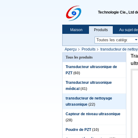
Technologie Cie., Ltd 
Maison
Produits
Au sujet d
Aperçu
Produits
transducteur de netto
60W
Tra
Tous les produits
ul
Transducteur ultrasonique de
PZT
(60)
Transducteur ultrasonique
médical
(41)
transducteur de nettoyage
ultrasonique
(22)
Capteur de niveau ultrasonique
(28)
Poudre de PZT
(10)