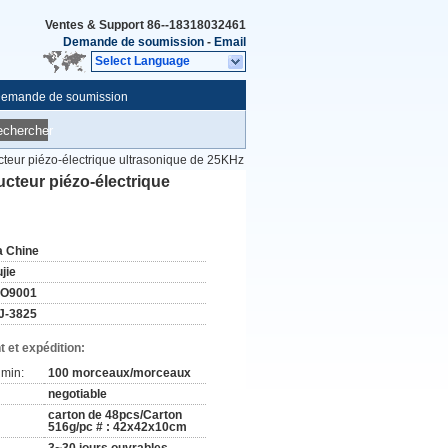
Ventes & Support
86--18318032461
Demande de soumission
-
Email
Select Language
emande de soumission
echercher
cteur piézo-électrique ultrasonique de 25KHz
cteur piézo-électrique
a Chine
jie
SO9001
J-3825
 et expédition:
min:
100 morceaux/morceaux
negotiable
carton de 48pcs/Carton
516g/pc # : 42x42x10cm