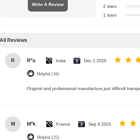
Write A Review
2 stars
1 stars
All Reviews
R
R*a
India
Dec 1.2025
Helpful (16)
Original and professional manufacture,just difficult transpor
M
M*k
France
Sep 4.2025
Helpful (25)