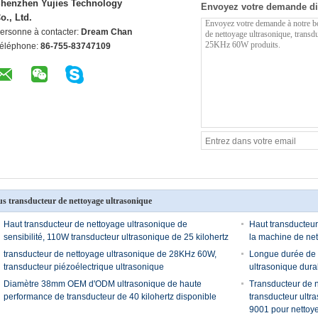
henzhen Yujies Technology
Envoyez votre demande di
o., Ltd.
ersonne à contacter:
Dream Chan
éléphone:
86-755-83747109
us transducteur de nettoyage ultrasonique
Haut transducteur de nettoyage ultrasonique de
Haut transducteur 
sensibilité, 110W transducteur ultrasonique de 25 kilohertz
la machine de net
transducteur de nettoyage ultrasonique de 28KHz 60W,
Longue durée de v
transducteur piézoélectrique ultrasonique
ultrasonique dura
Diamètre 38mm OEM d'ODM ultrasonique de haute
Transducteur de n
performance de transducteur de 40 kilohertz disponible
transducteur ultr
9001 pour nettoyer