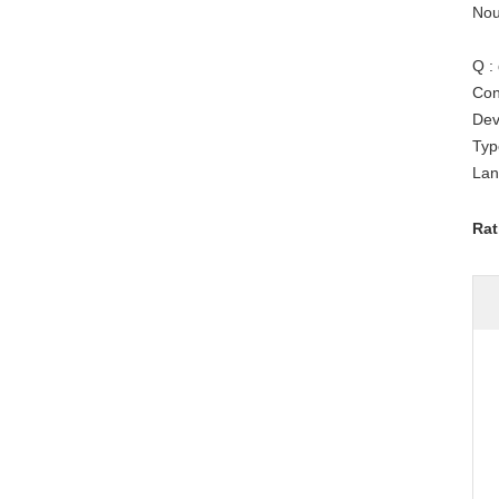
Nou
Q :
Con
Dev
Typ
Lan
Rat