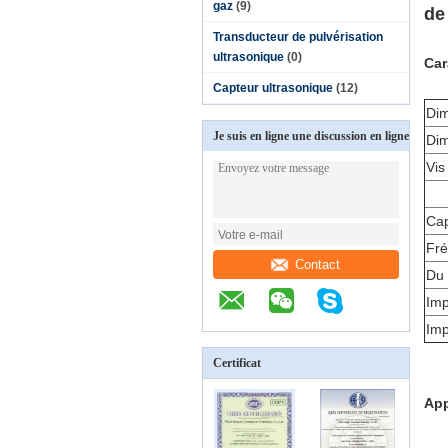
gaz
(9)
de
Transducteur de pulvérisation
ultrasonique
(0)
Car
Capteur ultrasonique
(12)
Dim
Je suis en ligne une discussion en ligne
Dim
Vis
Cap
Fré
Contact
Du 
Im
Imp
Certificat
App