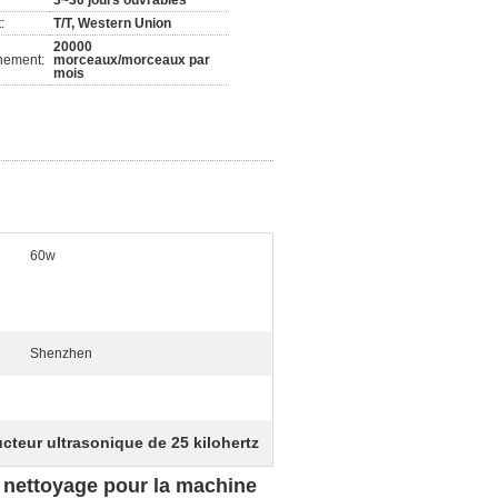
3~30 jours ouvrables
:
T/T, Western Union
20000
nement:
morceaux/morceaux par
mois
60w
Shenzhen
cteur ultrasonique de 25 kilohertz
 nettoyage pour la machine