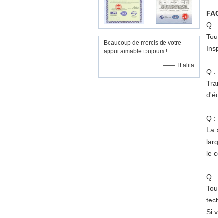
FA
Q :
Tou
Beaucoup de mercis de votre
Ins
appui aimable toujours !
—— Thalita
Q :
Tra
d'é
Q :
La 
lar
le 
Q :
Tou
tec
Si 