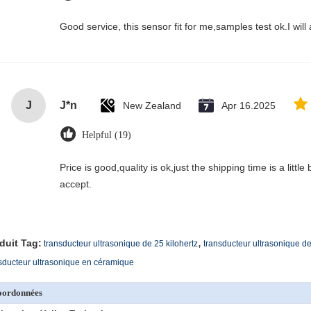
Good service, this sensor fit for me,samples test ok.I wil
J
J*n
New Zealand
Apr 16.2025
Helpful (19)
Price is good,quality is ok,just the shipping time is a little bi
accept.
,
duit Tag:
transducteur ultrasonique de 25 kilohertz
transducteur ultrasonique de
sducteur ultrasonique en céramique
oordonnées