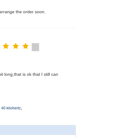
l arrange the order soon.
t long,that is ok that I still can
,
 40 kilohertz