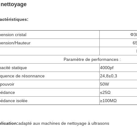
 nettoyage
actéristiques:
ension cristal
Φ3
ension/Hauteur
6
Paramètre de performances :
acité statique
4000pf
quence de résonnance
24,8±0,3
pouvoir
50W
pédance
≤25Ω
édance isolée
≥100MΩ
lication:
adapté aux machines de nettoyage à ultrasons