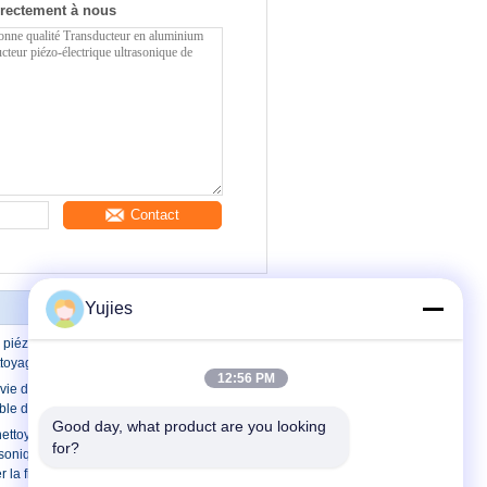
rectement à nous
Contact
Yujies
piézoélectrique de la fiabilité PZT pour
toyage ultrasonique
12:56 PM
ie de transducteur piézoélectrique
ble de nettoyage
Good day, what product are you looking 
ettoyage ultrasonique avec le
for?
asonique à hautes températures d'OIN
 la fiabilité élevée