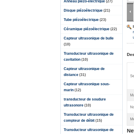
Anneau piézo-électrique
(27)
Disque piézoélectrique
(21)
Tube piézoélectrique
(23)
Céramique piézoélectrique
(22)
Capteur ultrasonique de bulle
(10)
Transducteur ultrasonique de
Des
cavitation
(10)
Capteur ultrasonique de
distance
(31)
Se
Capteur ultrasonique sous-
marin
(12)
Ma
transducteur de soudure
ultrasonore
(10)
No
Transducteur ultrasonique de
Me
compteur de débit
(15)
Transducteur ultrasonique de
Ne