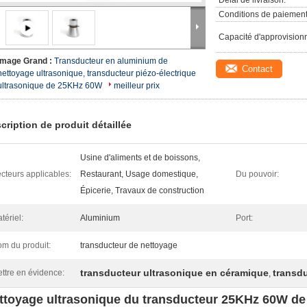
Délai de livraison:
Conditions de paiement
Capacité d'approvision
Image Grand :
Transducteur en aluminium de
Contact
nettoyage ultrasonique, transducteur piézo-électrique
ultrasonique de 25KHz 60W
meilleur prix
cription de produit détaillée
Usine d'aliments et de boissons,
cteurs applicables:
Restaurant, Usage domestique,
Du pouvoir:
Épicerie, Travaux de construction
tériel:
Aluminium
Port:
m du produit:
transducteur de nettoyage
transducteur ultrasonique en céramique
transdu
ttre en évidence:
,
ttoyage ultrasonique du transducteur 25KHz 60W de