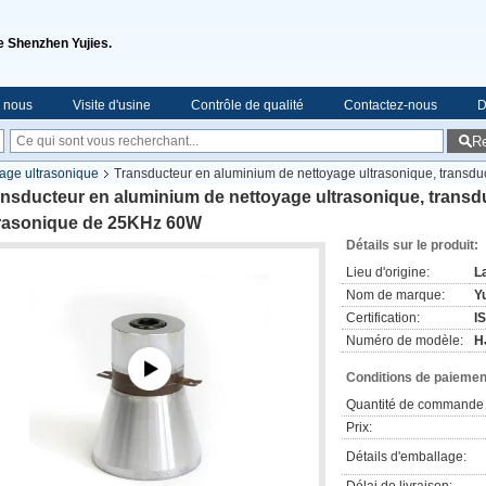
de Shenzhen Yujies.
e nous
Visite d'usine
Contrôle de qualité
Contactez-nous
D
R
yage ultrasonique
Transducteur en aluminium de nettoyage ultrasonique, transdu
nsducteur en aluminium de nettoyage ultrasonique, transdu
trasonique de 25KHz 60W
Détails sur le produit:
Lieu d'origine:
L
Nom de marque:
Yu
Certification:
I
Numéro de modèle:
H
Conditions de paiement
Quantité de commande 
Prix:
Détails d'emballage: