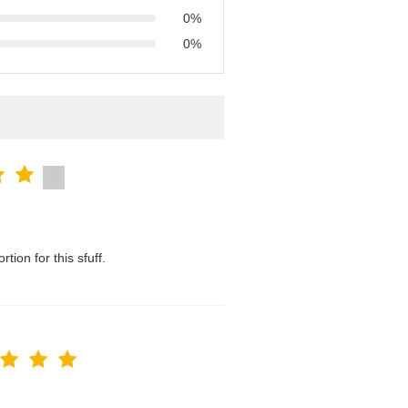
0%
0%
tion for this sfuff.