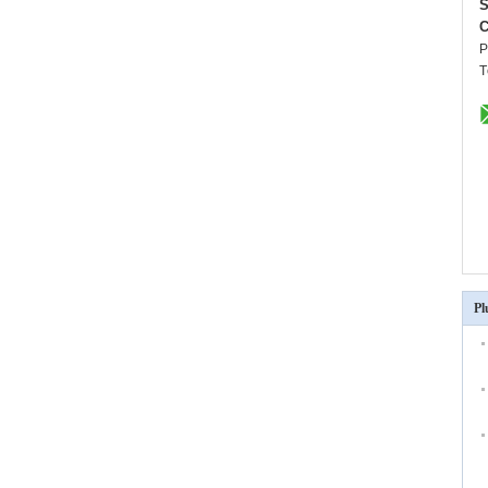
S
C
P
T
Pl