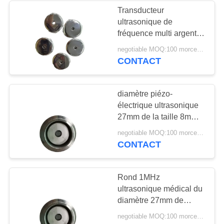
Transducteur
ultrasonique de
21
fréquence multi argentée
Disque
ultrasonique médicale
negotiable MOQ:100 morceaux/morceaux
de transducteur du
CONTACT
piézoélectrique
diamètre 27mm
diamètre piézo-
électrique ultrasonique
27mm de la taille 8mm
du transducteur 3.3MHz
23
negotiable MOQ:100 morceaux/morceaux
pour les dispositifs
CONTACT
Tube
médicaux
piézoélectrique
Rond 1MHz
ultrasonique médical du
diamètre 27mm de
transducteur d'Al PZT
negotiable MOQ:100 morceaux/morceaux
avec le trou