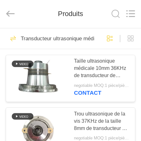
Shenzhen
Yujies
Technology
Produits
Co.,
Ltd..
All
Rights
Reserved.
MAISON
61
Transducteur ultrasonique médical
Transducteur
PRODUITS
ultrasonique de PZT
Taille ultrasonique
médicale 10mm 36KHz
AU
de transducteur de
SUJET
cavitation de couverture
negotiable MOQ:1 pièce/pièces
de fil
DE
CONTACT
41
NOUS
Transducteur
Trou ultrasonique de la
vis 37KHz de la taille
VISITE
ultrasonique
8mm de transducteur de
D'USINE
cavitation d'instruments
médical
negotiable MOQ:1 pièce/pièces