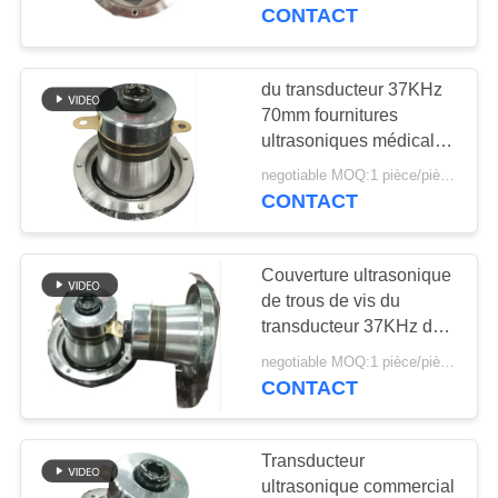
médicaux
CONTACT
CONTRÔLE
DE
du transducteur 37KHz
22
QUALITÉ
70mm fournitures
transducteur de
ultrasoniques médicales
d'acier inoxydable du
nettoyage
negotiable MOQ:1 pièce/pièces
CONTACTEZ-
diamètre/en aluminium
CONTACT
NOUS
ultrasonique
Couverture ultrasonique
DEMANDEZ
de trous de vis du
UNE
transducteur 37KHz de
28
cavitation d'applications
CITATION
negotiable MOQ:1 pièce/pièces
Capteur de niveau
médicales
CONTACT
ultrasonique
PLAN
Transducteur
DU
ultrasonique commercial