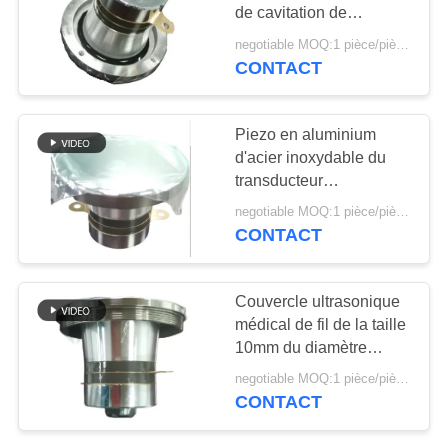
SITE
de cavitation de
transducteur
negotiable MOQ:1 pièce/pièces
ultrasonique médical de
CONTACT
10
PRIVACY
60W
POLICY
Poudre de PZT
Piezo en aluminium
d'acier inoxydable du
transducteur
ultrasonique de
negotiable MOQ:1 pièce/pièces
cavitation des dispositifs
CONTACT
médicaux 37KHz
27
Couvercle ultrasonique
Anneau piézo-
médical de fil de la taille
10mm du diamètre
électrique
70mm de transducteur
negotiable MOQ:1 pièce/pièces
de perte de poids
CONTACT