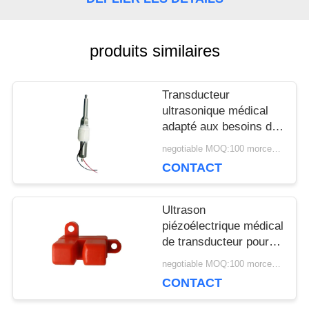
UNE
CITATION
produits similaires
Transducteur
PLAN
ultrasonique médical
DU
adapté aux besoins du
client 34Khz pour le
negotiable MOQ:100 morceaux/morceaux
SITE
bâton d'écailleur de
CONTACT
dispositif de thérapie
PRIVACY
Ultrason
piézoélectrique médical
POLICY
de transducteur pour le
capteur ultrasonique de
negotiable MOQ:100 morceaux/morceaux
bulle en plastique
CONTACT