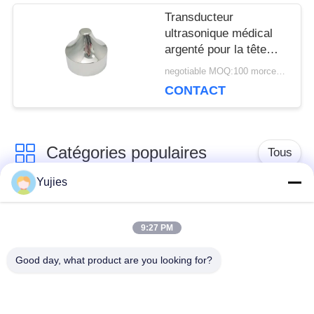
Transducteur
ultrasonique médical
argenté pour la tête
pointue en aluminium
negotiable MOQ:100 morceaux/morceaux
de la beauté 1Mhz
CONTACT
Catégories populaires
Tous
Yujies
Transducteur
Transducteur
ultrasonique de PZT
ultrasonique médical
9:27 PM
Good day, what product are you looking for?
transducteur de
Capteur de niveau
nettoyage
ultrasonique
ultrasonique