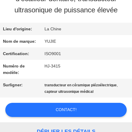
VISITE
ultrasonique de puissance élevée
D'USINE
Lieu d'origine:
La Chine
CONTRÔLE
Nom de marque:
YUJIE
DE
Certification:
ISO9001
Numéro de
HJ-3415
QUALITÉ
modèle:
Surligner:
,
transducteur en céramique piézoélectrique
CONTACTEZ-
capteur ultrasonique médical
NOUS
CONTACT!
DEMANDEZ
DÉPLIER LES DÉTAILS