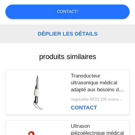
UNE
CONTACT!
CITATION
DÉPLIER LES DÉTAILS
PLAN
DU
produits similaires
SITE
Transducteur
ultrasonique médical
adapté aux besoins du
PRIVACY
client 34Khz pour le
negotiable MOQ:100 morceaux/morceaux
bâton d'écailleur de
POLICY
CONTACT
dispositif de thérapie
Ultrason
piézoélectrique médical