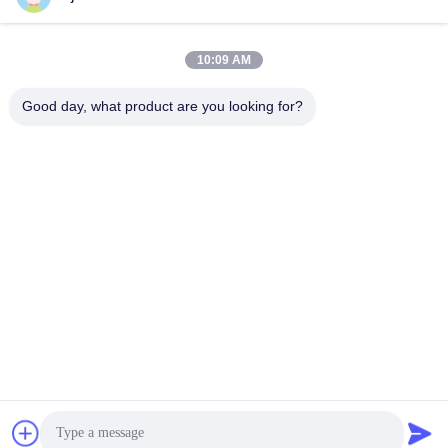
transducteur de
Capteur de niveau
10:09 AM
nettoyage
ultrasonique
ultrasonique
Good day, what product are you looking for?
Anneau piézo-
Poudre de PZT
électrique
Disque
Tube piézoélectrique
piézoélectrique
Souscrivez