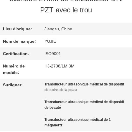
VISITE
PZT avec le trou
D'USINE
Lieu d'origine:
Jiangsu, Chine
CONTRÔLE
Nom de marque:
YUJIE
DE
Certification:
ISO9001
Numéro de
HJ-2708/1M.3M
QUALITÉ
modèle:
Transducteur ultrasonique médical de dispositif
Surligner:
CONTACTEZ-
de soins de la peau
,
NOUS
Transducteur ultrasonique médical de dispositif
de beauté
,
Transducteur ultrasonique médical de 1
DEMANDEZ
mégahertz