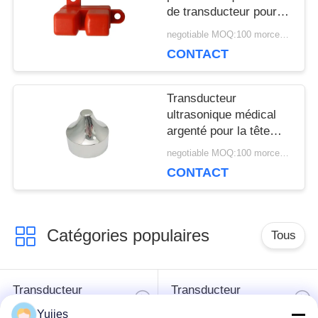
de transducteur pour le
capteur ultrasonique de
negotiable MOQ:100 morceaux/morceaux
bulle en plastique
CONTACT
Transducteur
ultrasonique médical
argenté pour la tête
pointue en aluminium
negotiable MOQ:100 morceaux/morceaux
de la beauté 1Mhz
CONTACT
Catégories populaires
Tous
Transducteur
Transducteur
ultrasonique de PZT
ultrasonique médical
Yujies