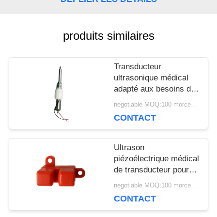
UNE
CITATION
produits similaires
Transducteur
PLAN
ultrasonique médical
DU
adapté aux besoins du
client 34Khz pour le
negotiable MOQ:100 morceaux/morceaux
SITE
bâton d'écailleur de
CONTACT
dispositif de thérapie
PRIVACY
Ultrason
piézoélectrique médical
POLICY
de transducteur pour le
capteur ultrasonique de
negotiable MOQ:100 morceaux/morceaux
bulle en plastique
CONTACT