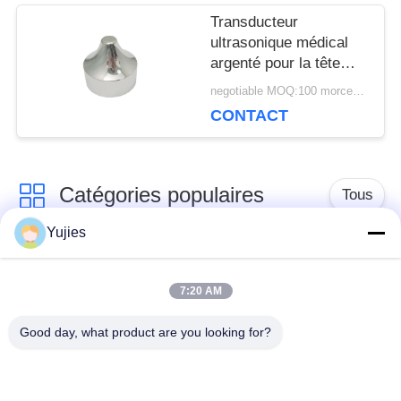
Transducteur
ultrasonique médical
argenté pour la tête
pointue en aluminium
negotiable MOQ:100 morceaux/morceaux
de la beauté 1Mhz
CONTACT
Catégories populaires
Tous
Yujies
Transducteur
Transducteur
ultrasonique de PZT
ultrasonique médical
7:20 AM
Good day, what product are you looking for?
transducteur de
Capteur de niveau
nettoyage
ultrasonique
ultrasonique