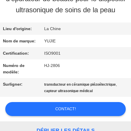
VISITE
ultrasonique de soins de la peau
D'USINE
Lieu d'origine:
La Chine
CONTRÔLE
Nom de marque:
YUJIE
DE
Certification:
ISO9001
Numéro de
HJ-2806
QUALITÉ
modèle:
Surligner:
,
transducteur en céramique piézoélectrique
CONTACTEZ-
capteur ultrasonique médical
NOUS
CONTACT!
DEMANDEZ
DÉPLIER LES DÉTAILS