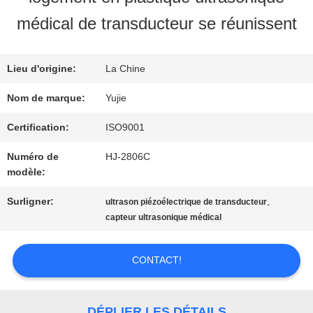
VISITE
médical de transducteur se réunissent
D'USINE
Lieu d'origine:
La Chine
CONTRÔLE
Nom de marque:
Yujie
DE
Certification:
ISO9001
Numéro de
HJ-2806C
QUALITÉ
modèle:
Surligner:
,
ultrason piézoélectrique de transducteur
CONTACTEZ-
capteur ultrasonique médical
NOUS
CONTACT!
DEMANDEZ
DÉPLIER LES DÉTAILS