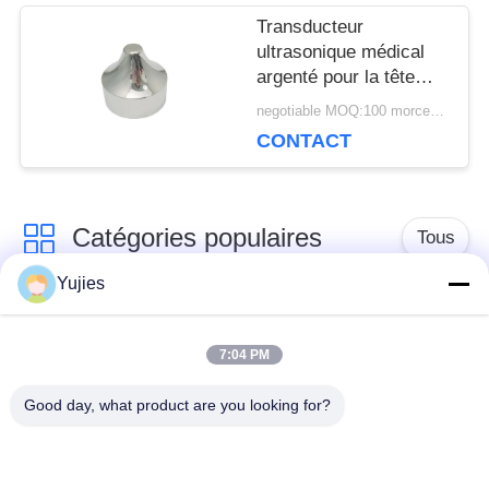
Transducteur
ultrasonique médical
argenté pour la tête
pointue en aluminium
negotiable MOQ:100 morceaux/morceaux
de la beauté 1Mhz
CONTACT
Catégories populaires
Tous
Yujies
Transducteur
Transducteur
ultrasonique de PZT
ultrasonique médical
7:04 PM
Good day, what product are you looking for?
transducteur de
Capteur de niveau
nettoyage
ultrasonique
ultrasonique