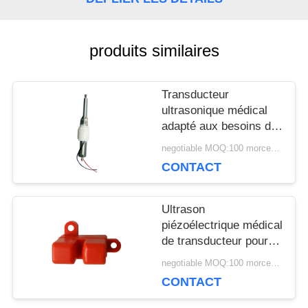
UNE
CITATION
produits similaires
Transducteur
PLAN
ultrasonique médical
DU
adapté aux besoins du
client 34Khz pour le
negotiable MOQ:100 morceaux/morceaux
SITE
bâton d'écailleur de
CONTACT
dispositif de thérapie
PRIVACY
Ultrason
piézoélectrique médical
POLICY
de transducteur pour le
capteur ultrasonique de
negotiable MOQ:100 morceaux/morceaux
bulle en plastique
CONTACT