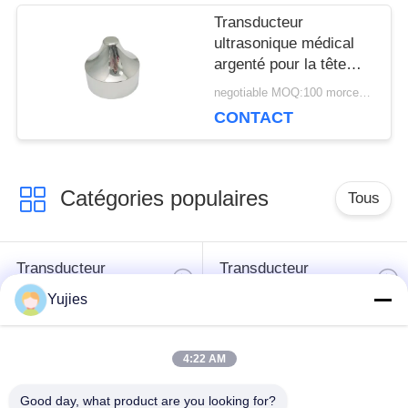
Transducteur
ultrasonique médical
argenté pour la tête
pointue en aluminium
negotiable MOQ:100 morceaux/morceaux
de la beauté 1Mhz
CONTACT
Catégories populaires
Tous
Transducteur
Transducteur
ultrasonique de PZT
ultrasonique médical
Yujies
transducteur de
Capteur de niveau
4:22 AM
nettoyage
ultrasonique
ultrasonique
Good day, what product are you looking for?