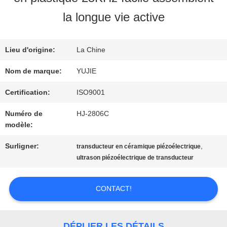
VISITE
la longue vie active
D'USINE
Lieu d'origine:
La Chine
CONTRÔLE
Nom de marque:
YUJIE
DE
Certification:
ISO9001
Numéro de
HJ-2806C
QUALITÉ
modèle:
Surligner:
,
transducteur en céramique piézoélectrique
CONTACTEZ-
ultrason piézoélectrique de transducteur
NOUS
CONTACT!
DEMANDEZ
DÉPLIER LES DÉTAILS