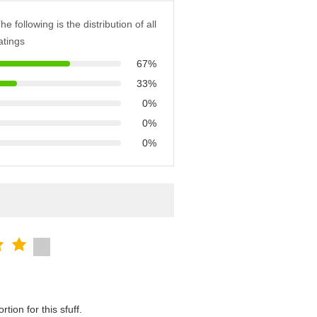
he following is the distribution of all
atings
67%
33%
0%
0%
0%
tion for this sfuff.