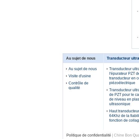
Au sujet de nous
Transducteur ultr
Au sujet de nous
Transducteur ult
l'épurateur PZT d
Visite d'usine
transducteur en 
piézoélectrique
Contrôle de
qualité
Transducteur ultr
de PZT pour le c
de niveau en plas
ultrasonique
Haut transducteur
64Khz de la fiabil
fonction de colla
Politique de confidentialité
| Chine Bon Qual