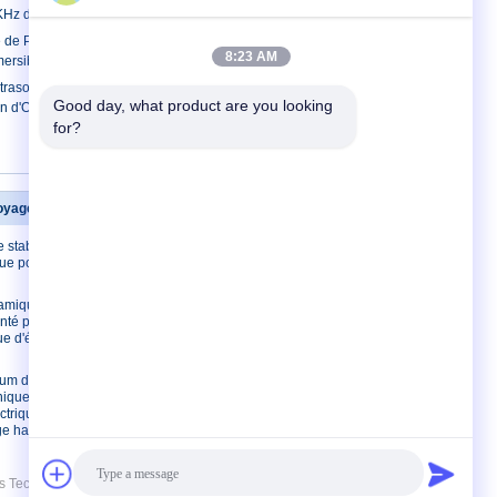
KHz de mesure de profondeur
de Paraller de transducteur
8:23 AM
ersible en plastique de logement
ltrasonique sous-marin 200KHz de PZT
Good day, what product are you looking 
ion d'OIN 9001
for?
oyage ultrasonique
Contactez-nous
 stabilité de
Contactez-nous
que pour
Demandez une
citation
ramique
E-Mail
nté pour le
e d'écailleur
plan du site
Site mobile
ium de
nique en
ctrique de
ge haute
Technology Co., Ltd.. All Rights Reserved.