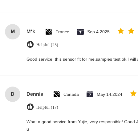
M
M*k
France
Sep 4.2025
Helpful (25)
Good service, this sensor fit for me,samples test ok.I wil
D
Dennis
Canada
May 14.2024
Helpful (17)
What a good service from Yujie, very responsible! Good J
u