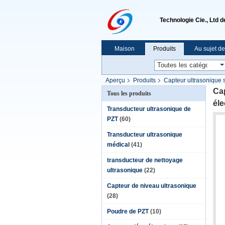
Technologie Cie., Ltd 
Maison
Produits
Au sujet d
Aperçu
Produits
Capteur ultrasonique 
Cap
Tous les produits
éle
Transducteur ultrasonique de
PZT
(60)
Transducteur ultrasonique
médical
(41)
transducteur de nettoyage
ultrasonique
(22)
Capteur de niveau ultrasonique
(28)
Poudre de PZT
(10)