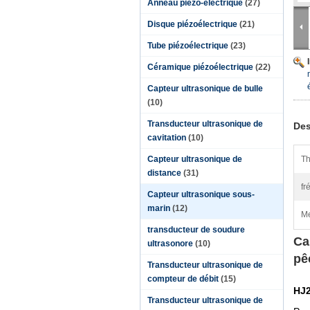
Anneau piézo-électrique
(27)
Disque piézoélectrique
(21)
Tube piézoélectrique
(23)
Céramique piézoélectrique
(22)
Capteur ultrasonique de bulle
(10)
Transducteur ultrasonique de
Des
cavitation
(10)
Capteur ultrasonique de
Th
distance
(31)
fr
Capteur ultrasonique sous-
marin
(12)
Me
transducteur de soudure
Ca
ultrasonore
(10)
pê
Transducteur ultrasonique de
compteur de débit
(15)
HJ
Transducteur ultrasonique de