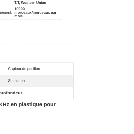
:
T/T, Western Union
10000
nement:
morceaux/morceaux par
mois
Capteur de position
Shenzhen
 profondeur
KHz en plastique pour