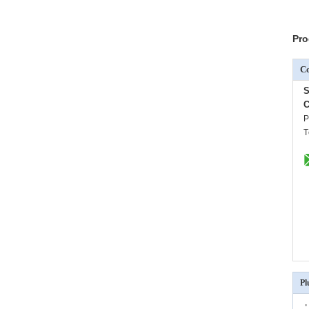
Pro
C
S
C
P
T
Pl