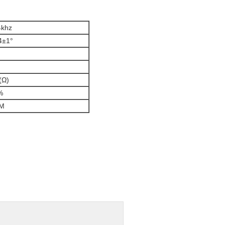
4khz
4±1°
(Ω)
%
0M