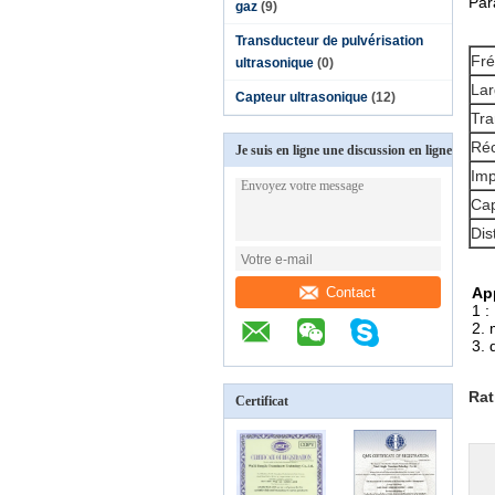
Par
gaz
(9)
Transducteur de pulvérisation
Fré
ultrasonique
(0)
Lar
Capteur ultrasonique
(12)
Tra
Réc
Je suis en ligne une discussion en ligne
Imp
Cap
Dis
Contact
App
1 :
2. 
3. 
Rat
Certificat