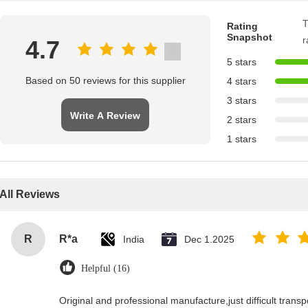
T
Rating
Snapshot
r
4.7
5 stars
Based on 50 reviews for this supplier
4 stars
3 stars
Write A Review
2 stars
1 stars
All Reviews
R
R*a
India
Dec 1.2025
Helpful (16)
Original and professional manufacture,just difficult transpor