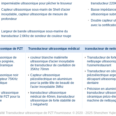
imperméable ultrasonique pour pêcher le trouveur
transducteur 220
Capteur ultrasonique sous-marin de Shell d'acier
Basse impédance 
inoxydable, capteur ultrasonique de mesure de
ultrasonique subm
profondeur
Double capteur u
avec la certificat
Largeur de bande ultrasonique sous-marine du
transducteur 2.6Khz de sondeur de couleur rouge
asonique de PZT
Transducteur ultrasonique médical
transducteur de nett
rasonique de
couleur blanche matérielle
Transducteur de forte
e poignée,
ultrasonique d'acier inoxydable
nettoyage ultrasoni
céramique
de transducteur de cavitation de
l'usine/restaurant
35Khz 70mm
Transducteur en cé
asonique noir
Capteur ultrasonique
piézoélectrique arge
apteur 75KHz
piézoélectrique en aluminium
décapant ultrasoniqu
tique
pour la petite tête de beauté de
dentaire
l'acier inoxydable 3Mhz
Précision en alumin
 ultrasonique
transducteur ultrasonique
transducteur ultraso
ité PZT pour la
médical de 40mm, transducteur
céramique piézo-éle
ge
ultrasonique de forte stabilité de
machine de nettoya
1 mégahertz
ité Transducteur ultrasonique de PZT Fournisseur. © 2020 - 2025 Shenzhen Yujies 