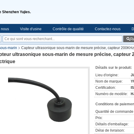
de Shenzhen Yujies.
e nous
Visite d'usine
Contrôle de qualité
Contactez-nous
D
R
sous-marin
Capteur ultrasonique sous-marin de mesure précise, capteur 200KHz 
teur ultrasonique sous-marin de mesure précise, capteur 
ctrique
Détails sur le produit:
Lieu d'origine:
J
Nom de marque:
Y
Certification:
I
Numéro de modèle:
H
Conditions de paiement
Quantité de commande 
Prix:
Détails d'emballage:
Délai de livraison: