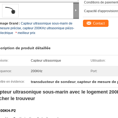
Conditions de paiement
Capacité d'approvision
Contact
Image Grand :
Capteur ultrasonique sous-marin de
mesure précise, capteur 200KHz ultrasonique piézo-
électrique
meilleur prix
cription de produit détaillée
éorie:
Capteur ultrasonique
Utilisation:
équence:
200KHz
Port:
transducteur de sondeur
capteur de mesure de
ttre en évidence:
,
pteur ultrasonique sous-marin avec le logement 200
cher le trouveur
200KH-P2