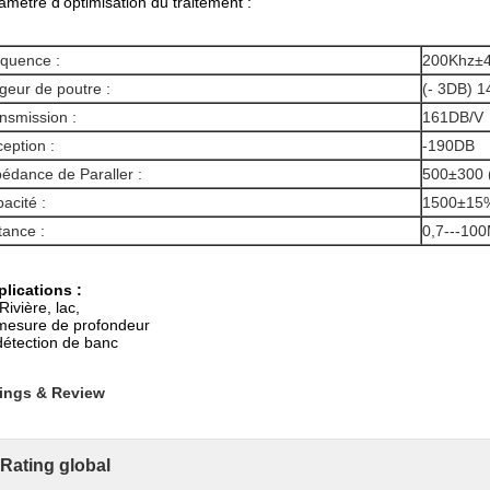
amètre d'optimisation du traitement :
quence :
200Khz±
geur de poutre :
(- 3DB) 1
nsmission :
161DB/V
eption :
-190DB
édance de Paraller :
500±300 
acité :
1500±15
tance :
0,7---10
lications :
 Rivière, lac,
mesure de profondeur
détection de banc
ings & Review
Rating global