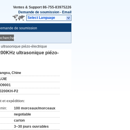
Ventes & Support
86-755-83975226
Demande de soumission
-
Email
Select Language
emande de soumission
echercher
ultrasonique piézo-électrique
200KHz ultrasonique piézo-
iangsu, Chine
UJIE
SO9001
J200KH-P2
 et expédition:
min:
100 morceaux/morceaux
negotiable
carton
3~30 jours ouvrables