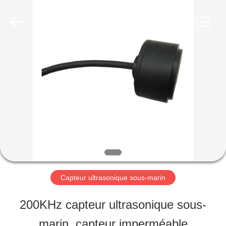
2025
Shenzhen
Yujies
Technology
Co.,
Ltd..
MAISON
All
Rights
Reserved.
PRODUITS
AU
SUJET
DE
Capteur ultrasonique sous-marin
NOUS
200KHz capteur ultrasonique sous-
marin, capteur imperméable