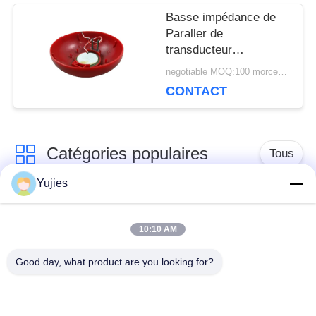
Basse impédance de
Paraller de
transducteur
ultrasonique
negotiable MOQ:100 morceaux/morceaux
submersible en
CONTACT
plastique de logement
Catégories populaires
Tous
Yujies
Transducteur
Transducteur
ultrasonique de PZT
ultrasonique médical
10:10 AM
Good day, what product are you looking for?
transducteur de
Capteur de niveau
nettoyage
ultrasonique
ultrasonique