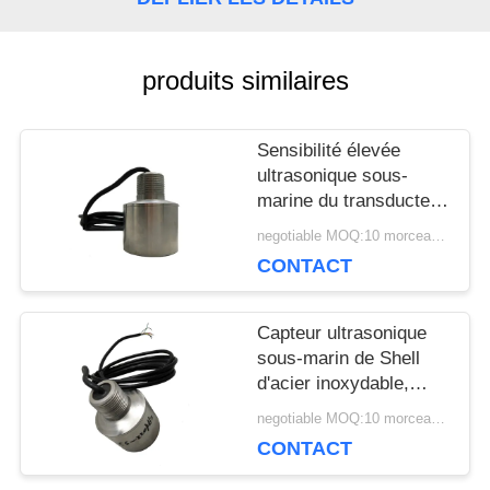
UNE
CITATION
produits similaires
Sensibilité élevée
PLAN
ultrasonique sous-
DU
marine du transducteur
220KHz de mesure de
negotiable MOQ:10 morceaux/morceaux
SITE
profondeur
CONTACT
PRIVACY
Capteur ultrasonique
sous-marin de Shell
POLICY
d'acier inoxydable,
capteur ultrasonique de
negotiable MOQ:10 morceaux/morceaux
mesure de profondeur
CONTACT