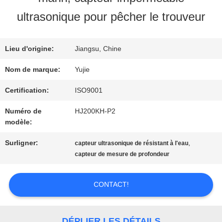
VISITE
ultrasonique pour pêcher le trouveur
D'USINE
Lieu d'origine:
Jiangsu, Chine
CONTRÔLE
Nom de marque:
Yujie
DE
Certification:
ISO9001
Numéro de
HJ200KH-P2
QUALITÉ
modèle:
Surligner:
,
capteur ultrasonique de résistant à l'eau
CONTACTEZ-
capteur de mesure de profondeur
NOUS
CONTACT!
DEMANDEZ
DÉPLIER LES DÉTAILS