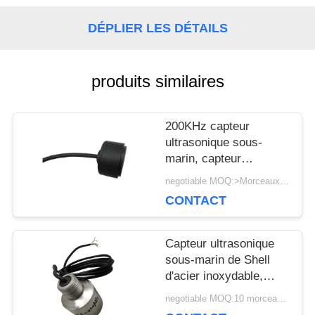
UNE
DÉPLIER LES DÉTAILS
CITATION
produits similaires
PLAN
200KHz capteur
DU
ultrasonique sous-
marin, capteur
SITE
imperméable
negotiable MOQ:>Morceaux =100
ultrasonique pour
CONTACT
pêcher le trouveur
PRIVACY
Capteur ultrasonique
POLICY
sous-marin de Shell
d'acier inoxydable,
capteur ultrasonique de
negotiable MOQ:10 morceaux/morceaux
mesure de profondeur