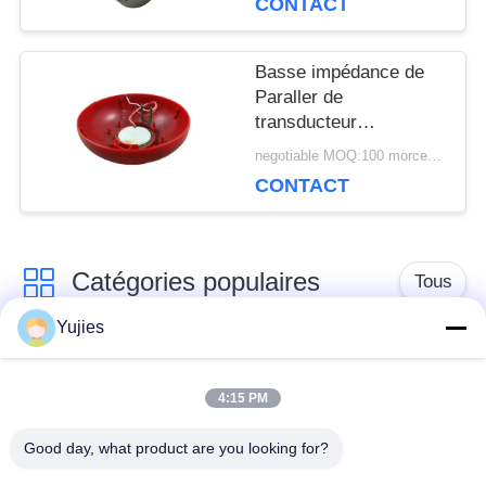
CONTACT
Basse impédance de
Paraller de
transducteur
ultrasonique
negotiable MOQ:100 morceaux/morceaux
submersible en
CONTACT
plastique de logement
Catégories populaires
Tous
Yujies
Transducteur
Transducteur
ultrasonique de PZT
ultrasonique médical
4:15 PM
Good day, what product are you looking for?
transducteur de
Capteur de niveau
nettoyage