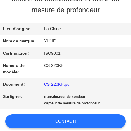
VISITE
mesure de profondeur
D'USINE
Lieu d'origine:
La Chine
CONTRÔLE
Nom de marque:
YUJIE
DE
Certification:
ISO9001
Numéro de
CS-220KH
QUALITÉ
modèle:
Document:
CS-220KH.pdf
CONTACTEZ-
Surligner:
,
transducteur de sondeur
NOUS
capteur de mesure de profondeur
CONTACT!
DEMANDEZ