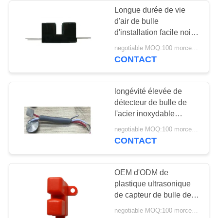
Longue durée de vie
d'air de bulle
d'installation facile noire
du capteur 2.5Mhz
negotiable MOQ:100 morceaux/morceaux
240ohm
CONTACT
longévité élevée de
détecteur de bulle de
l'acier inoxydable
250ohm pour le
negotiable MOQ:100 morceaux/morceaux
transducteur de thérapie
CONTACT
OEM d'ODM de
plastique ultrasonique
de capteur de bulle de
haute performance
negotiable MOQ:100 morceaux/morceaux
disponible