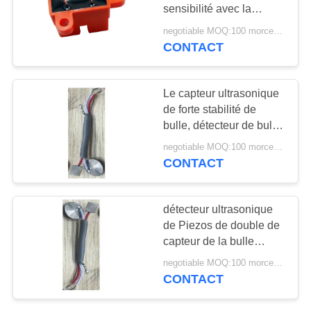
SITE
sensibilité avec la
certification d'OIN 9001
negotiable MOQ:100 morceaux/morceaux
CONTACT
PRIVACY
POLICY
Le capteur ultrasonique
de forte stabilité de
bulle, détecteur de bulle
d'air facile se réunissent
negotiable MOQ:100 morceaux/morceaux
CONTACT
détecteur ultrasonique
de Piezos de double de
capteur de la bulle
2.4Mhz pour le
negotiable MOQ:100 morceaux/morceaux
transducteur de thérapie
CONTACT