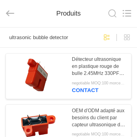
Shenzhen
Yujies
Technology
Produits
Co.,
Ltd..
All
Rights
Reserved.
MAISON
ultrasonic bubble detector
PRODUITS
Détecteur ultrasonique
en plastique rouge de
AU
bulle 2.45MHz 330PF
SUJET
pour le dispositif médical
negotiable MOQ:100 morceaux/morceaux
DE
CONTACT
NOUS
OEM d'ODM adapté aux
besoins du client par
VISITE
capteur ultrasonique de
D'USINE
bulle de haute précision
negotiable MOQ:100 morceaux/morceaux