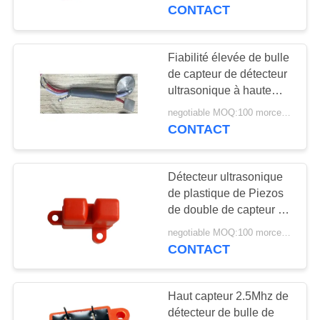
disponible
CONTACT
CONTRÔLE
DE
Fiabilité élevée de bulle
QUALITÉ
de capteur de détecteur
ultrasonique à haute
fréquence d'acier
negotiable MOQ:100 morceaux/morceaux
CONTACTEZ-
inoxydable
CONTACT
NOUS
Détecteur ultrasonique
DEMANDEZ
de plastique de Piezos
UNE
de double de capteur de
bulle de transducteur
CITATION
negotiable MOQ:100 morceaux/morceaux
médical
CONTACT
PLAN
Haut capteur 2.5Mhz de
DU
détecteur de bulle de