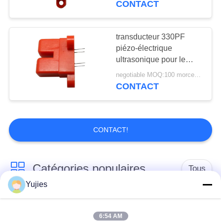
CONTACT
transducteur 330PF
piézo-électrique
ultrasonique pour le
capteur de détection de
negotiable MOQ:100 morceaux/morceaux
bulle d'air 2.5MHz
CONTACT
CONTACT!
Catégories populaires
Tous
Yujies
Transducteur
Transducteur
ultrasonique de PZT
ultrasonique médical
6:54 AM