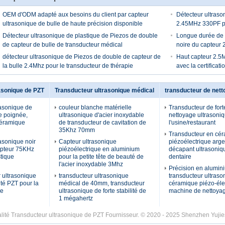
OEM d'ODM adapté aux besoins du client par capteur
Détecteur ultraso
ultrasonique de bulle de haute précision disponible
2.45MHz 330PF pou
Détecteur ultrasonique de plastique de Piezos de double
Longue durée de vi
de capteur de bulle de transducteur médical
noire du capteur
détecteur ultrasonique de Piezos de double de capteur de
Haut capteur 2.5M
la bulle 2.4Mhz pour le transducteur de thérapie
avec la certificat
asonique de PZT
Transducteur ultrasonique médical
transducteur de nett
rasonique de
couleur blanche matérielle
Transducteur de forte
e poignée,
ultrasonique d'acier inoxydable
nettoyage ultrasoni
céramique
de transducteur de cavitation de
l'usine/restaurant
35Khz 70mm
Transducteur en cé
asonique noir
Capteur ultrasonique
piézoélectrique arge
apteur 75KHz
piézoélectrique en aluminium
décapant ultrasoniqu
tique
pour la petite tête de beauté de
dentaire
l'acier inoxydable 3Mhz
Précision en alumin
 ultrasonique
transducteur ultrasonique
transducteur ultraso
ité PZT pour la
médical de 40mm, transducteur
céramique piézo-éle
ge
ultrasonique de forte stabilité de
machine de nettoya
1 mégahertz
ité Transducteur ultrasonique de PZT Fournisseur. © 2020 - 2025 Shenzhen Yujies 