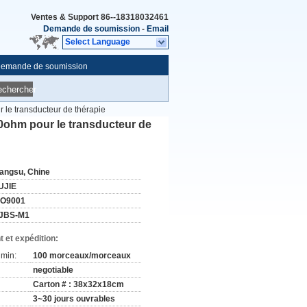
Ventes & Support
86--18318032461
Demande de soumission
-
Email
Select Language
emande de soumission
echercher
r le transducteur de thérapie
250ohm pour le transducteur de
iangsu, Chine
UJIE
SO9001
JBS-M1
 et expédition:
min:
100 morceaux/morceaux
negotiable
Carton # : 38x32x18cm
3~30 jours ouvrables