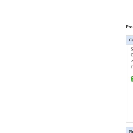
Pro
C
S
C
P
T
Pl