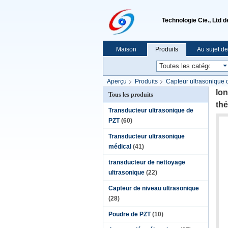
Technologie Cie., Ltd 
Maison
Produits
Au sujet d
Aperçu
Produits
Capteur ultrasonique 
lon
Tous les produits
thé
Transducteur ultrasonique de
PZT
(60)
Transducteur ultrasonique
médical
(41)
transducteur de nettoyage
ultrasonique
(22)
Capteur de niveau ultrasonique
(28)
Poudre de PZT
(10)