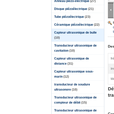
Anneau piézo-électrique
(27)
Disque piézoélectrique
(21)
Tube piézoélectrique
(23)
Céramique piézoélectrique
(22)
Capteur ultrasonique de bulle
(10)
Transducteur ultrasonique de
Des
cavitation
(10)
Capteur ultrasonique de
fr
distance
(31)
Im
Capteur ultrasonique sous-
marin
(12)
Me
transducteur de soudure
Dé
ultrasonore
(10)
tr
Transducteur ultrasonique de
compteur de débit
(15)
Transducteur ultrasonique de
Car