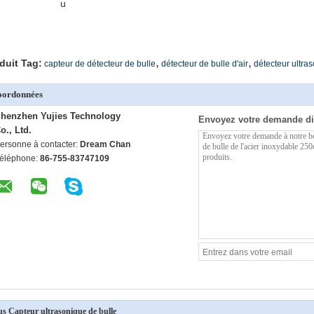
u
,
,
duit Tag:
capteur de détecteur de bulle
détecteur de bulle d'air
détecteur ultra
oordonnées
henzhen Yujies Technology
Envoyez votre demande di
o., Ltd.
ersonne à contacter:
Dream Chan
éléphone:
86-755-83747109
us Capteur ultrasonique de bulle