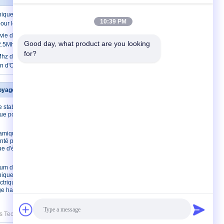
nique en plastique rouge de bulle
10:39 PM
r le dispositif médical
e d'air de bulle d'installation facile
Good day, what product are you looking 
 2.5Mhz 240ohm
for?
hz de détecteur de bulle de sensibilité
ion d'OIN 9001
oyage ultrasonique
Contactez-nous
 stabilité de
Contactez-nous
que pour
Demandez une
citation
ramique
E-Mail
nté pour le
e d'écailleur
plan du site
Site mobile
ium de
nique en
ctrique de
ge haute
Technology Co., Ltd.. All Rights Reserved.