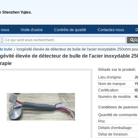
de Shenzhen Yujies.
e nous
Visite d'usine
Contrôle de qualité
Contactez-nous
D
R
de bulle
longévité élevée de détecteur de bulle de l'acier inoxydable 250ohm pou
gévité élevée de détecteur de bulle de l'acier inoxydable 
rapie
Détails sur le produit:
Lieu d'origine:
J
Nom de marque:
Y
Certification:
I
Numéro de modèle:
H
Conditions de paiement
Quantité de commande 
Prix:
Détails d'emballage:
Délai de livraison: