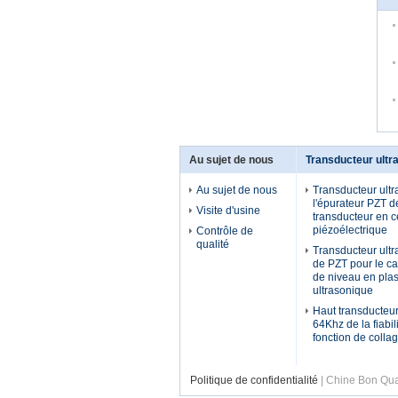
Au sujet de nous
Transducteur ultr
Au sujet de nous
Transducteur ult
l'épurateur PZT d
Visite d'usine
transducteur en 
piézoélectrique
Contrôle de
qualité
Transducteur ultr
de PZT pour le c
de niveau en plas
ultrasonique
Haut transducteur
64Khz de la fiabil
fonction de colla
Politique de confidentialité
| Chine Bon Qual