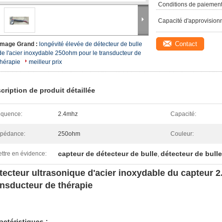
Conditions de paiement
Capacité d'approvision
Contact
Image Grand :
longévité élevée de détecteur de bulle
de l'acier inoxydable 250ohm pour le transducteur de
thérapie
meilleur prix
cription de produit détaillée
équence:
2.4mhz
Capacité:
pédance:
250ohm
Couleur:
capteur de détecteur de bulle
détecteur de bulle
ttre en évidence:
,
tecteur ultrasonique d'acier inoxydable du capteur 2
ansducteur de thérapie
actéristiques :