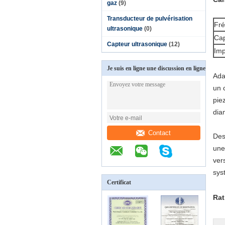
gaz
(9)
Transducteur de pulvérisation
Fré
ultrasonique
(0)
Cap
Capteur ultrasonique
(12)
Imp
Je suis en ligne une discussion en ligne
Ada
un 
pie
dia
Contact
Des
une
ver
sys
Certificat
Rat