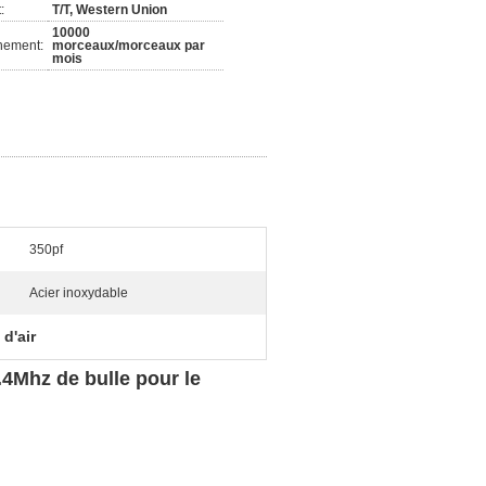
:
T/T, Western Union
10000
nement:
morceaux/morceaux par
mois
350pf
Acier inoxydable
 d'air
.4Mhz de bulle pour le