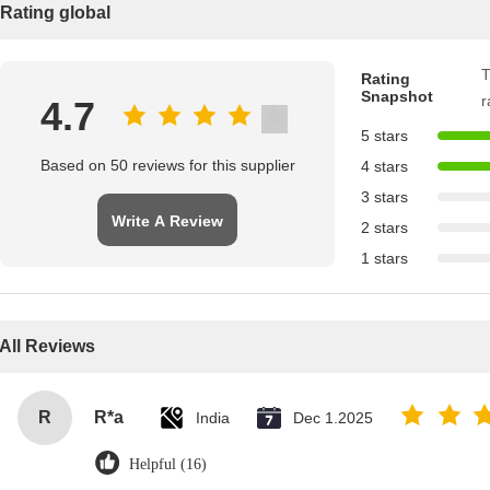
Rating global
T
Rating
Snapshot
r
4.7
5 stars
Based on 50 reviews for this supplier
4 stars
3 stars
Write A Review
2 stars
1 stars
All Reviews
R
R*a
India
Dec 1.2025
Helpful (16)