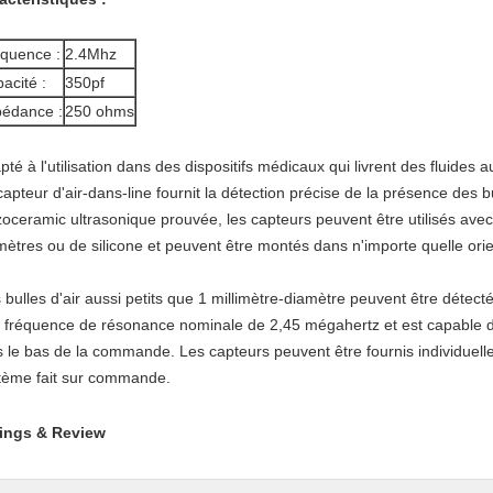
quence :
2.4Mhz
acité :
350pf
édance :
250 ohms
pté à l'utilisation dans des dispositifs médicaux qui livrent des fluides a
capteur d'air-dans-line fournit la détection précise de la présence des bu
zoceramic ultrasonique prouvée, les capteurs peuvent être utilisés avec
mètres ou de silicone et peuvent être montés dans n'importe quelle orie
 bulles d'air aussi petits que 1 millimètre-diamètre peuvent être détec
 fréquence de résonance nominale de 2,45 mégahertz et est capable d'
s le bas de la commande. Les capteurs peuvent être fournis individuell
tème fait sur commande.
ings & Review