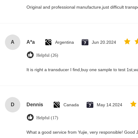
Original and professional manufacture,just difficult transpor
A
A*a
Argentina
Jun 20.2024
Helpful (26)
It is right a transducer I find,buy one sample to test 1st,
D
Dennis
Canada
May 14.2024
Helpful (17)
What a good service from Yujie, very responsible! Good J