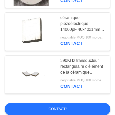
CONTACT
céramique
piézoélectrique
14000pF 40x40x1mm
de cube en 48KHz PZT
negotiable MOQ:100 morceaux/morceaux
CONTACT
390KHz transducteur
rectangulaire d'élément
de la céramique
piézoélectrique PZT
negotiable MOQ:100 morceaux/morceaux
pour le capteur de bulle
CONTACT
CONTACT!