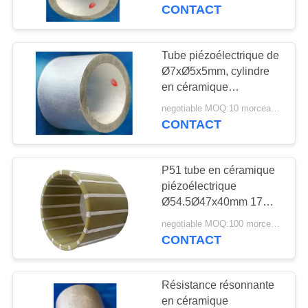
Ø6.35xØ4.9x6.35mm de
CONTACT
cylindre
CONTRÔLE
DE
Tube piézoélectrique de
QUALITÉ
Ø7xØ5x5mm, cylindre
en céramique
piézoélectrique pour la
negotiable MOQ:10 morceaux/morceaux
CONTACTEZ-
mesure
CONTACT
NOUS
P51 tube en céramique
DEMANDEZ
piézoélectrique
UNE
Ø54.5Ø47x40mm 17
kilohertz de fréquence
CITATION
negotiable MOQ:100 morceaux/morceaux
de résonance
CONTACT
PLAN
Résistance résonnante
DU
en céramique