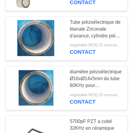
CONTACT
Tube piézoélectrique de
titanate Zirconate
d'avance, cylindre piézo-
électrique
negotiable MOQ:10 morceaux/morceaux
Ø11xØ8.6x10mm
CONTACT
diamètre piézoélectrique
Ø16xØ14x5mm du tube
60KHz pour
l'hydrophone
negotiable MOQ:10 morceaux/morceaux
ultrasonique
CONTACT
5700pF PZT a cubé
32KHz en céramique