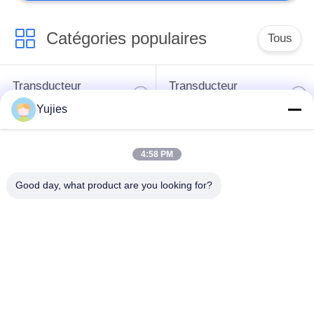
Catégories populaires
Tous
Transducteur
Transducteur
ultrasonique de PZT
ultrasonique médical
Yujies
transducteur de
Capteur de niveau
4:58 PM
nettoyage
ultrasonique
ultrasonique
Good day, what product are you looking for?
Anneau piézo-
Poudre de PZT
électrique
Disque
Tube piézoélectrique
piézoélectrique