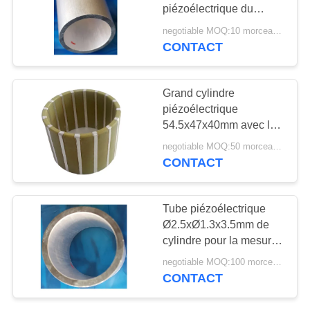
SITE
piézoélectrique du
cylindre 151KHZ de
negotiable MOQ:10 morceaux/morceaux
Ø20xØ15x11mm basse
CONTACT
PRIVACY
POLICY
Grand cylindre
piézoélectrique
54.5x47x40mm avec la
haute performance multi
negotiable MOQ:50 morceaux/morceaux
d'Eletrodes
CONTACT
Tube piézoélectrique
Ø2.5xØ1.3x3.5mm de
cylindre pour la mesure
acoustique de source
negotiable MOQ:100 morceaux/morceaux
CONTACT