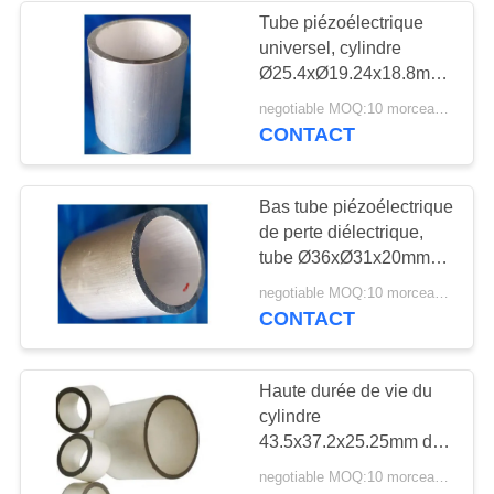
Tube piézoélectrique
universel, cylindre
Ø25.4xØ19.24x18.8mm
de Piezoceramic
negotiable MOQ:10 morceaux/morceaux
CONTACT
Bas tube piézoélectrique
de perte diélectrique,
tube Ø36xØ31x20mm
de 155KHZ PZT
negotiable MOQ:10 morceaux/morceaux
CONTACT
Haute durée de vie du
cylindre
43.5x37.2x25.25mm de
Piezoceramic de
negotiable MOQ:10 morceaux/morceaux
précision longue