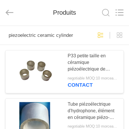
Shenzhen
Yujies
Technology
Produits
Co.,
Ltd..
All
Rights
Reserved.
MAISON
piezoelectric ceramic cylinder
PRODUITS
P33 petite taille en
céramique
AU
piézoélectrique de
SUJET
fréquence du cylindre
negotiable MOQ:10 morceaux/morceaux
98KHZ pour les
DE
CONTACT
dispositifs médicaux
NOUS
Tube piézoélectrique
d'hydrophone, élément
VISITE
en céramique piézo-
D'USINE
électrique
negotiable MOQ:10 morceaux/morceaux