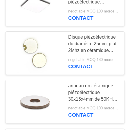
piézoélectrique
50x20x1MHz pour
negotiable MOQ:100 morceaux/morceaux
l'hydrophone
CONTACT
Disque piézoélectrique
du diamètre 25mm, plat
2Mhz en céramique
piézoélectrique rond
negotiable MOQ:180 morceaux/morceaux
CONTACT
anneau en céramique
piézoélectrique
30x15x4mm de 50KHz
1250pF
negotiable MOQ:100 morceaux/morceaux
CONTACT