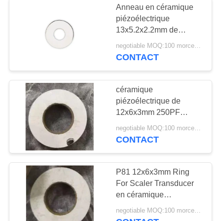
Anneau en céramique
piézoélectrique
13x5.2x2.2mm de
PZT81 380pF 127KHz
negotiable MOQ:100 morceaux/morceaux
CONTACT
céramique
piézoélectrique de
12x6x3mm 250PF
128KHZ P81 PZT
negotiable MOQ:100 morceaux/morceaux
CONTACT
P81 12x6x3mm Ring
For Scaler Transducer
en céramique
piézoélectrique
negotiable MOQ:100 morceaux/morceaux