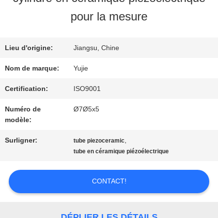
VISITE
pour la mesure
D'USINE
Lieu d'origine:
Jiangsu, Chine
CONTRÔLE
Nom de marque:
Yujie
DE
Certification:
ISO9001
Numéro de
Ø7Ø5x5
QUALITÉ
modèle:
Surligner:
,
tube piezoceramic
CONTACTEZ-
tube en céramique piézoélectrique
NOUS
CONTACT!
DEMANDEZ
DÉPLIER LES DÉTAILS