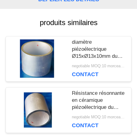
UNE
CITATION
produits similaires
diamètre
PLAN
piézoélectrique
DU
Ø15xØ13x10mm du
tube 65KHz pour
negotiable MOQ:10 morceaux/morceaux
SITE
l'hydrophone
CONTACT
ultrasonique
PRIVACY
Résistance résonnante
en céramique
POLICY
piézoélectrique du
cylindre 151KHZ de
negotiable MOQ:10 morceaux/morceaux
Ø20xØ15x11mm basse
CONTACT