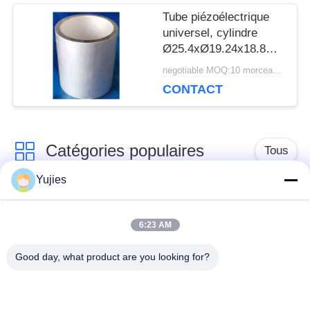
Tube piézoélectrique
universel, cylindre
Ø25.4xØ19.24x18.8mm
de Piezoceramic
negotiable MOQ:10 morceaux/morceaux
CONTACT
Catégories populaires
Tous
Yujies
Transducteur
Transducteur
ultrasonique de PZT
ultrasonique médical
6:23 AM
Good day, what product are you looking for?
transducteur de
Capteur de niveau
nettoyage
ultrasonique
ultrasonique