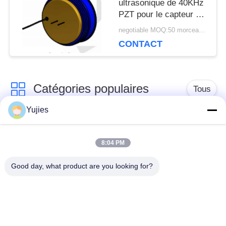
ultrasonique de 40KHz
PZT pour le capteur de
niveau de logement en
negotiable MOQ:50 morceaux/morceaux
laiton de fond
CONTACT
Catégories populaires
Tous
Yujies
Transducteur
Transducteur
ultrasonique de PZT
ultrasonique médical
8:04 PM
Good day, what product are you looking for?
transducteur de
Capteur de niveau
nettoyage
ultrasonique
ultrasonique
Anneau piézo-