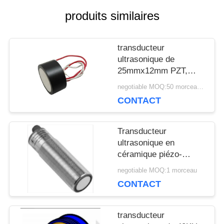
UNE
produits similaires
CITATION
transducteur
ultrasonique de
PLAN
25mmx12mm PZT,
transducteur 112KHz
negotiable MOQ:50 morceaux/morceaux
DU
piézoélectrique
CONTACT
ultrasonique
SITE
Transducteur
ultrasonique en
PRIVACY
céramique piézo-
électrique
negotiable MOQ:1 morceau
POLICY
d'instruments du tuyau
CONTACT
M30 pour le mètre de
niveau
transducteur