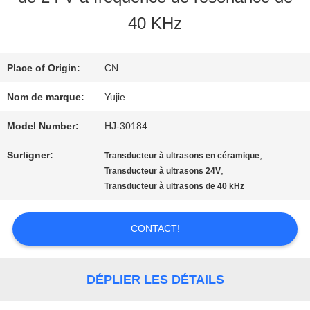
VISITE
40 KHz
D'USINE
Place of Origin:
CN
CONTRÔLE
Nom de marque:
Yujie
DE
Model Number:
HJ-30184
Surligner:
,
QUALITÉ
Transducteur à ultrasons en céramique
,
Transducteur à ultrasons 24V
Transducteur à ultrasons de 40 kHz
CONTACTEZ-
CONTACT!
NOUS
DÉPLIER LES DÉTAILS
DEMANDEZ