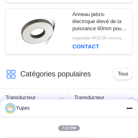
Anneau piézo-
électrique élevé de la
puissance 60mm pour
la foreuse de soudure
negotiable MOQ:96 morceaux/morceaux
ultrasonore
CONTACT
Catégories populaires
Tous
Transducteur
Transducteur
ultrasonique de PZT
ultrasonique médical
Yujies
transducteur de
Capteur de niveau
7:23 PM
nettoyage
ultrasonique
ultrasonique