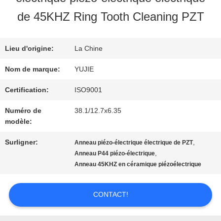
VISITE
de 45KHZ Ring Tooth Cleaning PZT
D'USINE
Lieu d'origine:
La Chine
CONTRÔLE
Nom de marque:
YUJIE
DE
Certification:
ISO9001
Numéro de
38.1/12.7x6.35
QUALITÉ
modèle:
Surligner:
,
Anneau piézo-électrique électrique de PZT
CONTACTEZ-
,
Anneau P44 piézo-électrique
Anneau 45KHZ en céramique piézoélectrique
NOUS
CONTACT!
DEMANDEZ