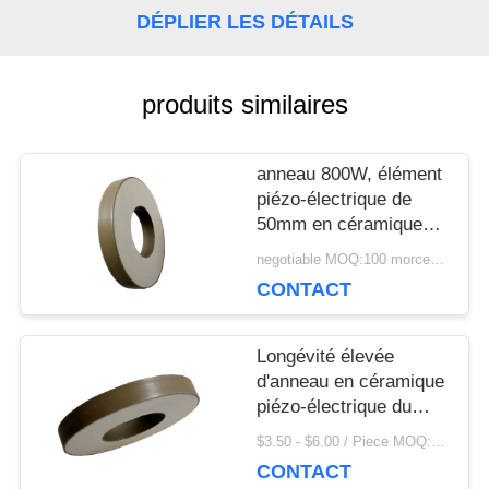
UNE
DÉPLIER LES DÉTAILS
CITATION
produits similaires
PLAN
anneau 800W, élément
piézo-électrique de
DU
50mm en céramique
SITE
piézoélectrique pour la
negotiable MOQ:100 morceaux/morceaux
machine de masque
CONTACT
PRIVACY
Longévité élevée
POLICY
d'anneau en céramique
piézo-électrique du
diamètre 35mm pour le
$3.50 - $6.00 / Piece MOQ:100 morceaux/morceaux
transducteur de
CONTACT
nettoyage