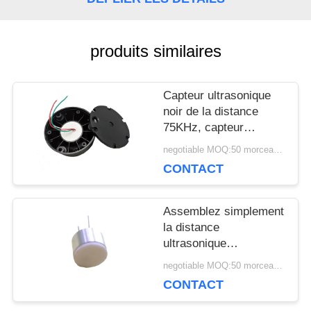
UNE
CITATION
produits similaires
Capteur ultrasonique
PLAN
noir de la distance
DU
75KHz, capteur
ultrasonique de
negotiable MOQ:50 morceaux/morceaux
SITE
carburant de double
CONTACT
couverture
PRIVACY
Assemblez simplement
la distance
POLICY
ultrasonique
Capsulation extérieur
negotiable MOQ:50 morceaux/morceaux
solide de mesure de
CONTACT
capteur