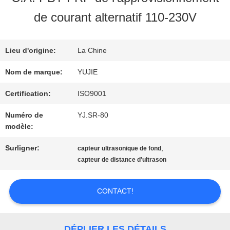
VISITE
de courant alternatif 110-230V
D'USINE
Lieu d'origine:
La Chine
CONTRÔLE
Nom de marque:
YUJIE
DE
Certification:
ISO9001
Numéro de
YJ.SR-80
QUALITÉ
modèle:
Surligner:
,
capteur ultrasonique de fond
CONTACTEZ-
capteur de distance d'ultrason
NOUS
CONTACT!
DEMANDEZ
DÉPLIER LES DÉTAILS