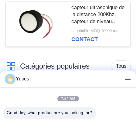
capteur ultrasonique de
la distance 200Khz,
capteur de niveau
ultrasonique de
negotiable MOQ:10000 morceaux (100 sorts)
Tranducer d'air
CONTACT
Catégories populaires
Tous
Yujies
Transducteur
Transducteur
ultrasonique de PZT
ultrasonique médical
7:54 AM
Good day, what product are you looking for?
transducteur de
Capteur de niveau
nettoyage
ultrasonique
ultrasonique