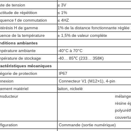
te de tension
≤ 3V
ctitude de répétition
≤ 1%
quence f de commutation
≤ 4HZ
térésis H de gamme
1% de la distance fonctionnante réglée
luence de la température
± 1,5% de valeur complète
nditions ambiantes
pérature ambiante
-40°C à 70°C
pérature de stockage
-40… 85℃ (233… 358K)
ractéristiques mécaniques
égorie de protection
IP67
nnexion
Connecteur V1 (M12×1), 4-pin
ement matériel
laiton, nickelé
nsducteur
mélange
résine é
polyuré
couvert
figuration
Commande (sortie numérique)