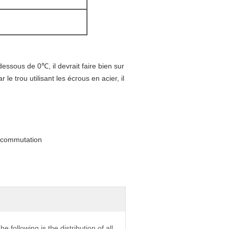
dessous de 0℃, il devrait faire bien sur
e trou utilisant les écrous en acier, il
e commutation
he following is the distribution of all