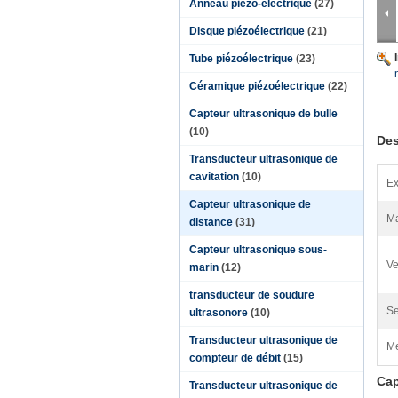
Anneau piézo-électrique
(27)
Disque piézoélectrique
(21)
Tube piézoélectrique
(23)
Céramique piézoélectrique
(22)
Capteur ultrasonique de bulle
(10)
Des
Transducteur ultrasonique de
cavitation
(10)
Ex
Capteur ultrasonique de
Ma
distance
(31)
Capteur ultrasonique sous-
Ve
marin
(12)
transducteur de soudure
Se
ultrasonore
(10)
Transducteur ultrasonique de
Me
compteur de débit
(15)
Cap
Transducteur ultrasonique de