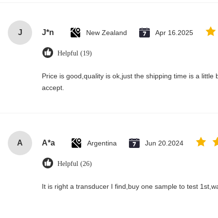
J
J*n
New Zealand
Apr 16.2025
Helpful (19)
Price is good,quality is ok,just the shipping time is a little bi
accept.
A
A*a
Argentina
Jun 20.2024
Helpful (26)
It is right a transducer I find,buy one sample to test 1st,