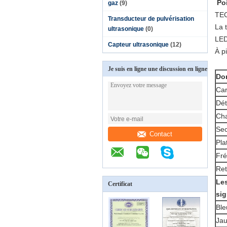
Po
gaz
(9)
TE
Transducteur de pulvérisation
La 
ultrasonique
(0)
LED
Capteur ultrasonique
(12)
À pi
Je suis en ligne une discussion en ligne
Do
Car
Dét
Cha
Sec
Contact
Pla
Fré
Ret
Les
Certificat
sig
Ble
Ja