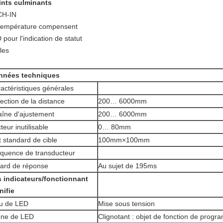
ints culminants
CH-IN
température compensent
 pour l'indication de statut
les
nnées techniques
actéristiques générales
ection de la distance
200… 6000mm
îne d'ajustement
200… 6000mm
teur inutilisable
0… 80mm
t standard de cible
100mm×100mm
quence de transducteur
ard de réponse
Au sujet de 195ms
 indicateurs/fonctionnant
nifie
u de LED
Mise sous tension
une de LED
Clignotant : objet de fonction de prog