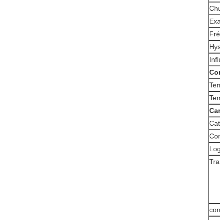
Chu
Exa
Fré
Hys
Inf
Co
Tem
Tem
Ca
Cat
Co
Log
Tra
con