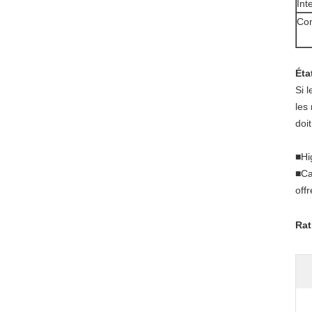
Int
Con
Éta
Si 
les
doit
■Hi
■Ca
off
Rat