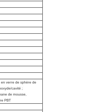
 en verre de sphère de
poxyde/cavité ;
thane de mousse,
ure PBT