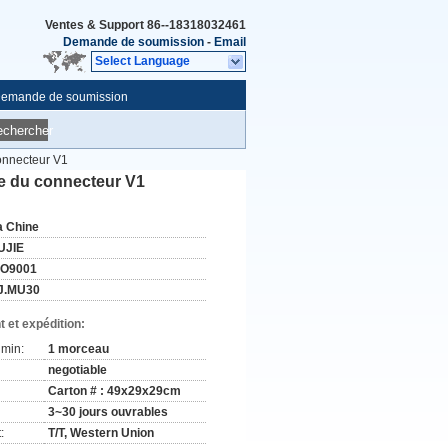
Ventes & Support
86--18318032461
Demande de soumission
-
Email
Select Language
emande de soumission
echercher
connecteur V1
ce du connecteur V1
a Chine
UJIE
SO9001
J.MU30
 et expédition:
min:
1 morceau
negotiable
Carton # : 49x29x29cm
3~30 jours ouvrables
:
T/T, Western Union