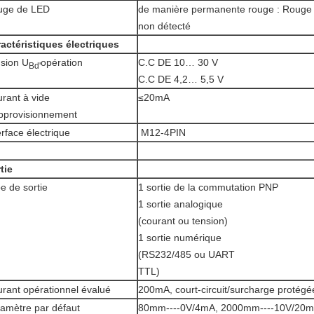
uge de LED
de manière permanente rouge : Rouge d'
non détecté
actéristiques électriques
sion U
opération
C.C DE 10… 30 V
Bd'
C.C DE 4,2… 5,5 V
rant à vide
≤20mA
pprovisionnement
erface électrique
M12-4PIN
tie
e de sortie
1 sortie de la commutation PNP
1 sortie analogique
(courant ou tension)
1 sortie numérique
(RS232/485 ou UART
TTL)
rant opérationnel évalué
200mA, court-circuit/surcharge protégé
amètre par défaut
80mm----0V/4mA, 2000mm----10V/20