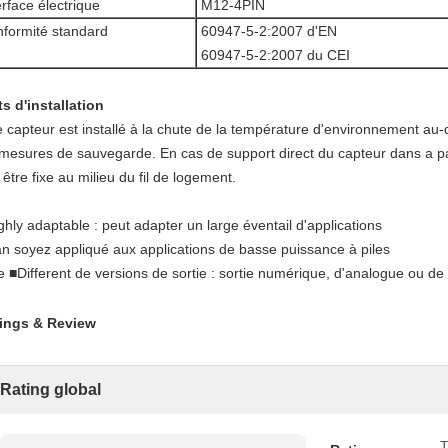
erface électrique
M12-4PIN
formité standard
60947-5-2:2007 d'EN
60947-5-2:2007 du CEI
ts d'installation
le capteur est installé à la chute de la température d'environnement au-
 mesures de sauvegarde. En cas de support direct du capteur dans a par l
 être fixe au milieu du fil de logement.
ghly adaptable : peut adapter un large éventail d'applications
n soyez appliqué aux applications de basse puissance à piles
re ■Different de versions de sortie : sortie numérique, d'analogue ou d
ings & Review
Rating global
T