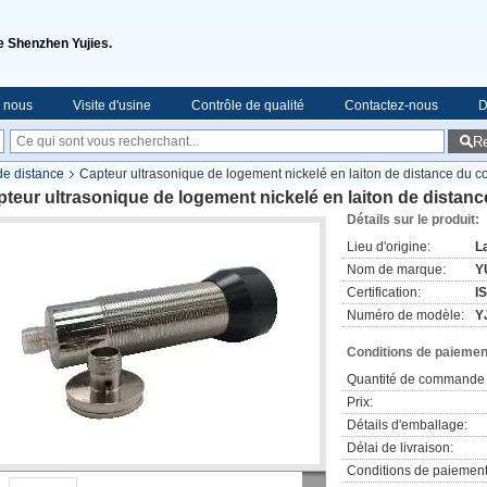
de Shenzhen Yujies.
e nous
Visite d'usine
Contrôle de qualité
Contactez-nous
D
R
de distance
Capteur ultrasonique de logement nickelé en laiton de distance du 
teur ultrasonique de logement nickelé en laiton de distan
Détails sur le produit:
Lieu d'origine:
L
Nom de marque:
Y
Certification:
I
Numéro de modèle:
Y
Conditions de paiement
Quantité de commande 
Prix:
Détails d'emballage:
Délai de livraison:
Conditions de paiement