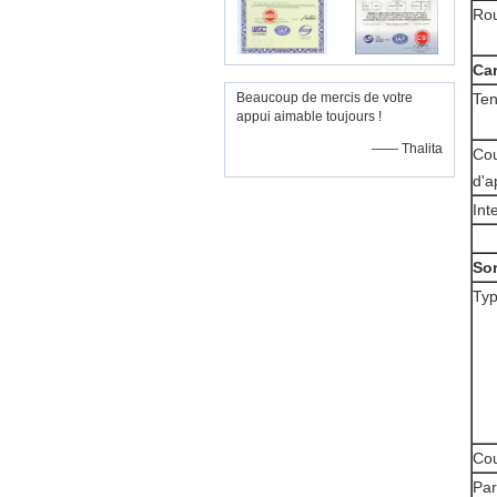
Ro
Car
Beaucoup de mercis de votre
Ten
appui aimable toujours !
—— Thalita
Cou
d'a
Int
Sor
Typ
Cou
Par