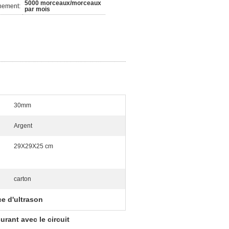
5000 morceaux/morceaux
nement:
par mois
30mm
Argent
29X29X25 cm
carton
ce d'ultrason
rant avec le circuit