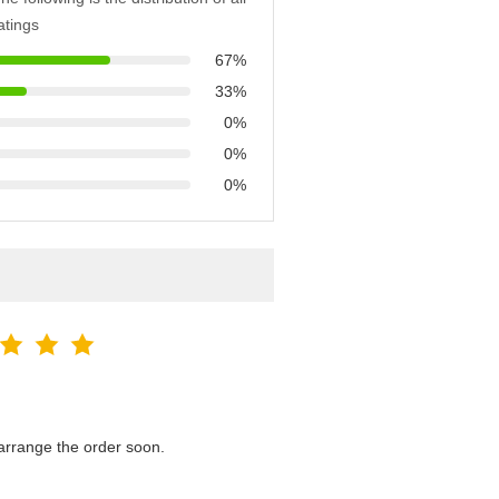
atings
67%
33%
0%
0%
0%
l arrange the order soon.