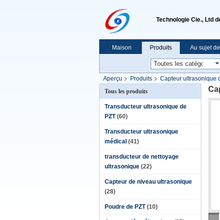
Technologie Cie., Ltd 
Maison
Produits
Au sujet d
Aperçu
Produits
Capteur ultrasonique 
Cap
Tous les produits
Transducteur ultrasonique de
PZT
(60)
Transducteur ultrasonique
médical
(41)
transducteur de nettoyage
ultrasonique
(22)
Capteur de niveau ultrasonique
(28)
Poudre de PZT
(10)