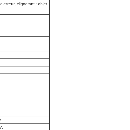
erreur, clignotant : objet
e
mA