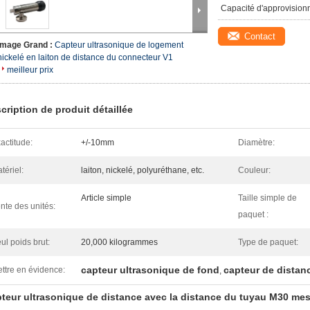
Capacité d'approvision
Contact
Image Grand :
Capteur ultrasonique de logement
nickelé en laiton de distance du connecteur V1
meilleur prix
cription de produit détaillée
actitude:
+/-10mm
Diamètre:
tériel:
laiton, nickelé, polyuréthane, etc.
Couleur:
Article simple
Taille simple de
nte des unités:
paquet :
ul poids brut:
20,000 kilogrammes
Type de paquet:
capteur ultrasonique de fond
capteur de distan
ttre en évidence:
,
teur ultrasonique de distance avec la distance du tuyau M30 mesu