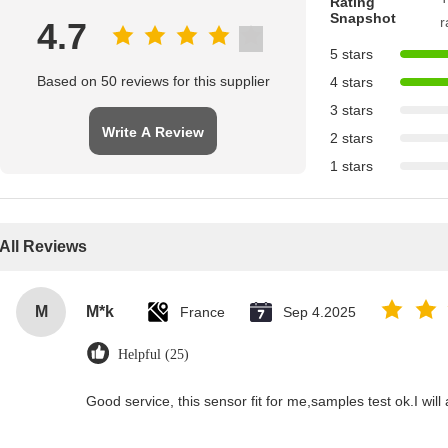
Rating
Snapshot
r
4.7
5 stars
Based on 50 reviews for this supplier
4 stars
3 stars
Write A Review
2 stars
1 stars
All Reviews
M
M*k
France
Sep 4.2025
Helpful (25)
Good service, this sensor fit for me,samples test ok.I wil