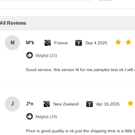
All Reviews
M
M*k
France
Sep 4.2025
Helpful (25)
Good service, this sensor fit for me,samples test ok.I wil
J
J*n
New Zealand
Apr 16.2025
Helpful (19)
Price is good,quality is ok,just the shipping time is a little bi