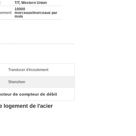
:
T/T, Western Union
10000
nement:
morceaux/morceaux par
mois
Tranducer d'écoulement
Shenzhen
ucteur de compteur de débit
 logement de l'acier