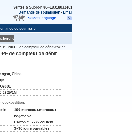
Ventes & Support
86--18318032461
Demande de soumission
-
Email
Select Language
emande de soumission
echercher
teur 1200PF de compteur de débit d'acier
00PF de compteur de débit
iangsu, Chine
jie
SO9001
J-2825/1M
 et expédition:
min:
100 morceaux/morceaux
negotiable
Carton # : 22x22x18cm
3~30 jours ouvrables