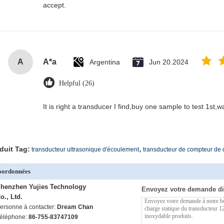
accept.
A
A*a
Argentina
Jun 20.2024
Helpful (26)
It is right a transducer I find,buy one sample to test 1st,
,
duit Tag:
transducteur ultrasonique d'écoulement
transducteur de compteur de 
oordonnées
henzhen Yujies Technology
Envoyez votre demande di
o., Ltd.
ersonne à contacter:
Dream Chan
éléphone:
86-755-83747109