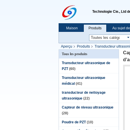
Technologie Cie., Ltd 
Maison
Produits
Au sujet d
Aperçu
Produits
Transducteur ultrason
inoxydable
Cap
Tous les produits
d'a
Transducteur ultrasonique de
PZT
(60)
Transducteur ultrasonique
médical
(41)
transducteur de nettoyage
ultrasonique
(22)
Capteur de niveau ultrasonique
(28)
Poudre de PZT
(10)