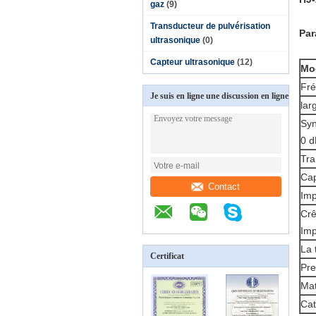
gaz
(9)
Transducteur de pulvérisation
Par
ultrasonique
(0)
Capteur ultrasonique
(12)
Mo
Fré
Je suis en ligne une discussion en ligne
lar
Syn
0 d
Tra
Cap
Contact
Imp
Crê
Imp
La 
Certificat
Pre
Mat
Cat