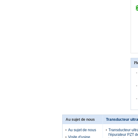
Pl
Au sujet de nous
Transducteur ultr
Au sujet de nous
Transducteur ult
l'épurateur PZT d
Visite d'usine