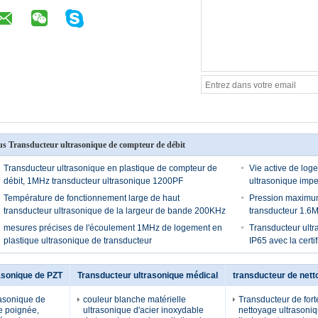
us Transducteur ultrasonique de compteur de débit
Transducteur ultrasonique en plastique de compteur de
Vie active de log
débit, 1MHz transducteur ultrasonique 1200PF
ultrasonique imp
Température de fonctionnement large de haut
Pression maximum
transducteur ultrasonique de la largeur de bande 200KHz
transducteur 1.6
mesures précises de l'écoulement 1MHz de logement en
Transducteur ult
plastique ultrasonique de transducteur
IP65 avec la certi
asonique de PZT
Transducteur ultrasonique médical
transducteur de nett
rasonique de
couleur blanche matérielle
Transducteur de forte
e poignée,
ultrasonique d'acier inoxydable
nettoyage ultrasoni