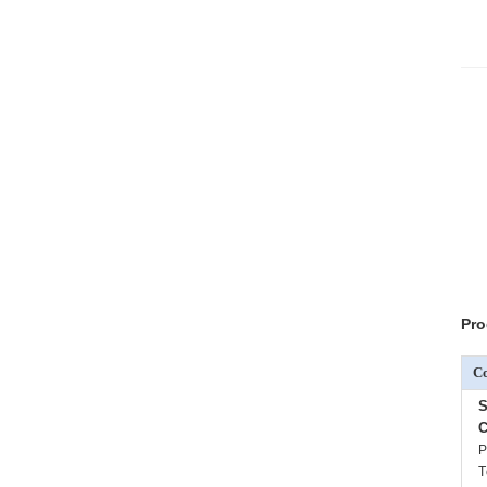
Pro
C
S
C
P
T