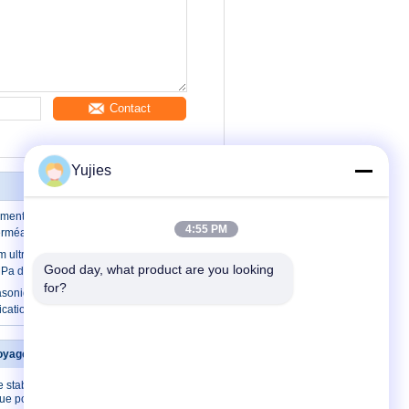
Contact
Yujies
ement de PPS de transducteur
4:55 PM
erméable de compteur de débit longue
 ultrasonique d'entraînement du
Good day, what product are you looking 
MPa de compteur du débit IP68
for?
rasonique 1MHz de compteur du débit
fication d'OIN 9001
oyage ultrasonique
Contactez-nous
 stabilité de
Contactez-nous
que pour
Demandez une