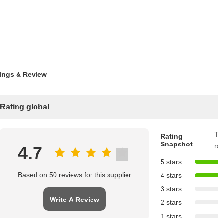
ings & Review
Rating global
T
Rating
Snapshot
r
4.7
5 stars
Based on 50 reviews for this supplier
4 stars
3 stars
Write A Review
2 stars
1 stars