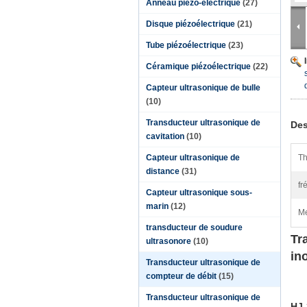
Anneau piézo-électrique
(27)
Disque piézoélectrique
(21)
Tube piézoélectrique
(23)
Céramique piézoélectrique
(22)
Capteur ultrasonique de bulle
(10)
Transducteur ultrasonique de
Des
cavitation
(10)
Capteur ultrasonique de
Th
distance
(31)
fr
Capteur ultrasonique sous-
marin
(12)
Me
transducteur de soudure
Tr
ultrasonore
(10)
in
Transducteur ultrasonique de
compteur de débit
(15)
Transducteur ultrasonique de
HJ-