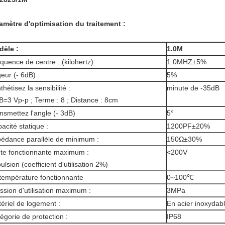
amètre d'optimisation du traitement :
dèle :
1.0M
quence de centre : (kilohertz)
1.0MHZ±5%
geur (- 6dB)
5%
thétisez la sensibilité :
minute de -35dB
B=3 Vp-p ; Terme : 8 ; Distance : 8cm
nsmettez l'angle (- 3dB)
5°
acité statique :
1200PF±20%
édance parallèle de minimum :
150Ω±30%
te fonctionnante maximum :
<200V
ulsion (coefficient d'utilisation 2%)
température fonctionnante
0~100℃
ssion d'utilisation maximum :
3MPa
ériel de logement :
En acier inoxydab
égorie de protection :
IP68