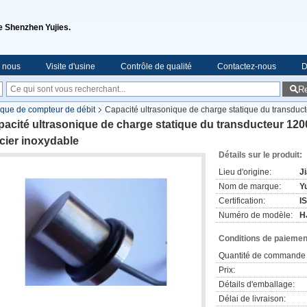
de Shenzhen Yujies.
e nous
Visite d'usine
Contrôle de qualité
Contactez-nous
D
R
ique de compteur de débit
Capacité ultrasonique de charge statique du transduc
acité ultrasonique de charge statique du transducteur 12
cier inoxydable
Détails sur le produit:
Lieu d'origine:
J
Nom de marque:
Yu
Certification:
I
Numéro de modèle:
H
Conditions de paiement
Quantité de commande 
Prix:
Détails d'emballage:
Délai de livraison: