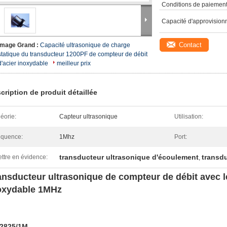
Conditions de paiement
Capacité d'approvision
Contact
Image Grand :
Capacité ultrasonique de charge
statique du transducteur 1200PF de compteur de débit
d'acier inoxydable
meilleur prix
cription de produit détaillée
éorie:
Capteur ultrasonique
Utilisation:
équence:
1Mhz
Port:
transducteur ultrasonique d'écoulement
transd
ttre en évidence:
,
ansducteur ultrasonique de compteur de débit avec le
oxydable 1MHz
2825/1M