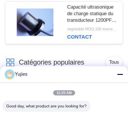
Capacité ultrasonique
de charge statique du
transducteur 1200PF
de compteur de débit
negotiable MOQ:100 morceaux/morceaux
d'acier inoxydable
CONTACT
Catégories populaires
Tous
Yujies
Transducteur
Transducteur
ultrasonique de PZT
ultrasonique médical
11:25 AM
Good day, what product are you looking for?
transducteur de
Capteur de niveau
nettoyage
ultrasonique
ultrasonique