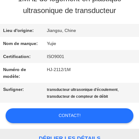
VISITE
ultrasonique de transducteur
D'USINE
Lieu d'origine:
Jiangsu, Chine
CONTRÔLE
Nom de marque:
Yujie
DE
Certification:
ISO9001
Numéro de
HJ-2112/1M
QUALITÉ
modèle:
Surligner:
,
transducteur ultrasonique d'écoulement
CONTACTEZ-
transducteur de compteur de débit
NOUS
CONTACT!
DEMANDEZ
DÉPLIER LES DÉTAILS