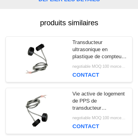
UNE
CITATION
produits similaires
Transducteur
PLAN
ultrasonique en
DU
plastique de compteur
de débit, 1MHz
negotiable MOQ:100 morceaux/morceaux
SITE
transducteur
CONTACT
ultrasonique 1200PF
PRIVACY
Vie active de logement
de PPS de
POLICY
transducteur
ultrasonique
negotiable MOQ:100 morceaux/morceaux
imperméable de
CONTACT
compteur de débit
longue