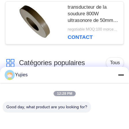
transducteur de la
soudure 800W
ultrasonore de 50mm
pour le masque/foreuse
negotiable MOQ:100 morceaux/morceaux
CONTACT
Catégories populaires
Tous
Yujies
Transducteur
Transducteur
ultrasonique de PZT
ultrasonique médical
12:28 PM
Good day, what product are you looking for?
transducteur de
Capteur de niveau
nettoyage
ultrasonique
ultrasonique