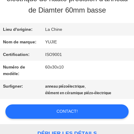
VISITE
de Diamter 60mm basse
D'USINE
Lieu d'origine:
La Chine
CONTRÔLE
Nom de marque:
YUJIE
DE
Certification:
ISO9001
Numéro de
60x30x10
QUALITÉ
modèle:
Surligner:
,
anneau piézoélectrique
CONTACTEZ-
élément en céramique piézo-électrique
NOUS
CONTACT!
DEMANDEZ
DÉPLIER LES DÉTAILS