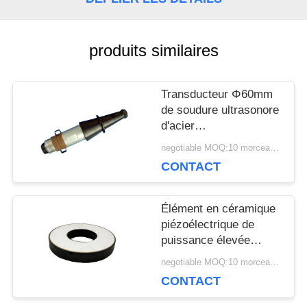
UNE
CITATION
produits similaires
Transducteur Φ60mm
PLAN
de soudure ultrasonore
DU
d'acier
inoxydable/cristal
negotiable MOQ:10 morceaux/morceaux
SITE
4PCS de Φ30mm X
CONTACT
10mm
PRIVACY
Élément en céramique
piézoélectrique de
POLICY
puissance élevée
25Khz 2000PF pour la
negotiable MOQ:10 morceaux/morceaux
machine de soudure
CONTACT