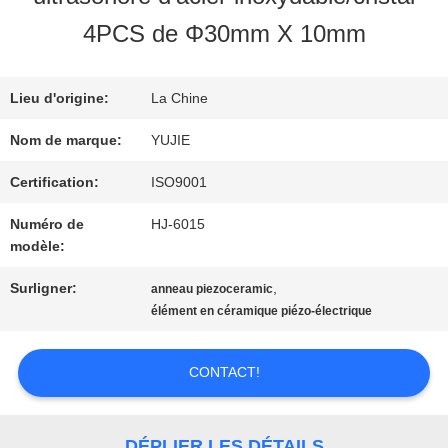
VISITE
4PCS de Φ30mm X 10mm
D'USINE
Lieu d'origine:
La Chine
CONTRÔLE
Nom de marque:
YUJIE
DE
Certification:
ISO9001
Numéro de
HJ-6015
QUALITÉ
modèle:
Surligner:
,
anneau piezoceramic
CONTACTEZ-
élément en céramique piézo-électrique
NOUS
CONTACT!
DEMANDEZ
DÉPLIER LES DÉTAILS