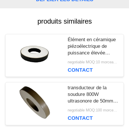
UNE
CITATION
produits similaires
Élément en céramique
PLAN
piézoélectrique de
DU
puissance élevée
25Khz 2000PF pour la
negotiable MOQ:10 morceaux/morceaux
SITE
machine de soudure
CONTACT
PRIVACY
transducteur de la
soudure 800W
POLICY
ultrasonore de 50mm
pour le masque/foreuse
negotiable MOQ:100 morceaux/morceaux
CONTACT