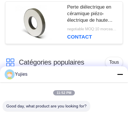
Perte diélectrique en
céramique piézo-
électrique de haute
précision d'anneau de
negotiable MOQ:10 morceaux/morceaux
Diamter 60mm basse
CONTACT
Catégories populaires
Tous
Yujies
Transducteur
Transducteur
ultrasonique de PZT
ultrasonique médical
11:52 PM
Good day, what product are you looking for?
transducteur de
Capteur de niveau
nettoyage
ultrasonique
ultrasonique