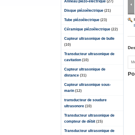
Anneau piézo-électrique
(27)
Disque piézoélectrique
(21)
Tube piézoélectrique
(23)
Céramique piézoélectrique
(22)
Capteur ultrasonique de bulle
(10)
Des
Transducteur ultrasonique de
cavitation
(10)
Me
Capteur ultrasonique de
Po
distance
(31)
Capteur ultrasonique sous-
marin
(12)
transducteur de soudure
ultrasonore
(10)
Transducteur ultrasonique de
compteur de débit
(15)
Transducteur ultrasonique de