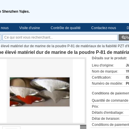
de Shenzhen Yujies.
e nous
Visite d'usine
Contrôle de qualité
Contactez-nous
D
R
 élevé matériel dur de marine de la poudre P-81 de matériaux de la fiabilité PZT d'II
e élevé matériel dur de marine de la poudre P-81 de matériaux
Détails sur le produit:
Lieu d'origine:
J
Nom de marque:
Y
Certification:
I
Numéro de modèle:
P
Conditions de paiement
Quantité de commande 
Prix:
Détails d'emballage:
Délai de livraison:
Conditions de paiement