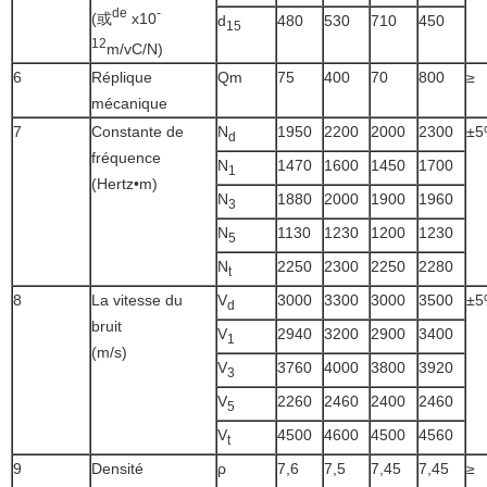
de
-
(或
x10
d
480
530
710
450
15
12
m/vC/N)
6
Réplique
Qm
75
400
70
800
≥
mécanique
7
Constante de
N
1950
2200
2000
2300
±5
d
fréquence
N
1470
1600
1450
1700
1
(Hertz•m)
N
1880
2000
1900
1960
3
N
1130
1230
1200
1230
5
N
2250
2300
2250
2280
t
8
La vitesse du
V
3000
3300
3000
3500
±5
d
bruit
V
2940
3200
2900
3400
1
(m/s)
V
3760
4000
3800
3920
3
V
2260
2460
2400
2460
5
V
4500
4600
4500
4560
t
9
Densité
ρ
7,6
7,5
7,45
7,45
≥