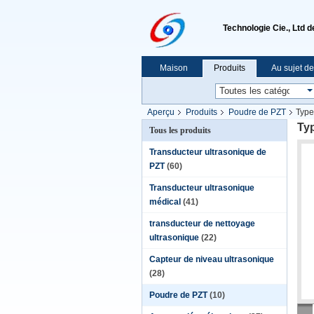
Technologie Cie., Ltd 
Maison
Produits
Au sujet d
Aperçu
Produits
Poudre de PZT
Type
Typ
Tous les produits
Transducteur ultrasonique de
PZT
(60)
Transducteur ultrasonique
médical
(41)
transducteur de nettoyage
ultrasonique
(22)
Capteur de niveau ultrasonique
(28)
Poudre de PZT
(10)