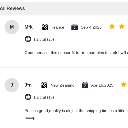
All Reviews
M
M*k
France
Sep 4.2025
Helpful (25)
Good service, this sensor fit for me,samples test ok.I wil
J
J*n
New Zealand
Apr 16.2025
Helpful (19)
Price is good,quality is ok,just the shipping time is a little bi
accept.