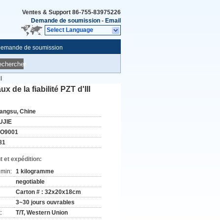
Ventes & Support
86-755-83975226
Demande de soumission
-
Email
Select Language
emande de soumission
echercher
I
 de la fiabilité PZT d'III
iangsu, Chine
UJIE
SO9001
81
 et expédition:
min:
1 kilogramme
negotiable
Carton # : 32x20x18cm
3~30 jours ouvrables
:
T/T, Western Union