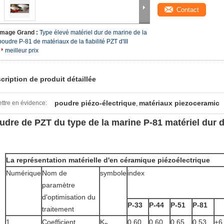
Contact
Image Grand :
Type élevé matériel dur de marine de la
poudre P-81 de matériaux de la fiabilité PZT d'III
meilleur prix
cription de produit détaillée
poudre piézo-électrique
matériaux piezoceramic
ttre en évidence:
,
udre de PZT du type de la marine P-81 matériel dur d'
La représentation matérielle d'en céramique piézoélectrique
Numérique
Nom de
symbole
index
paramètre
d'optimisation du
P-33
P-44
P-51
P-81
traitement
1
Coefficient
K
0,60
0,60
0,65
0,53
±6