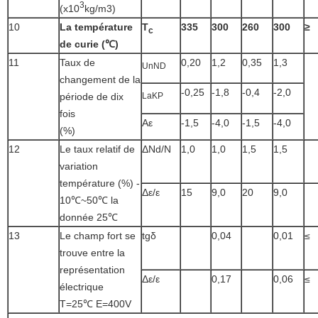
3
(x10
kg/m3)
10
La température
T
335
300
260
300
≥
c
de curie (℃)
11
Taux de
0,20
1,2
0,35
1,3
UnND
changement de la
-0,25
-1,8
-0,4
-2,0
LaKP
période de dix
fois
Aε
-1,5
-4,0
-1,5
-4,0
(%)
12
Le taux relatif de
ΔNd/N
1,0
1,0
1,5
1,5
variation
température (%) -
Δε/ε
15
9,0
20
9,0
10℃~50℃ la
donnée 25℃
13
Le champ fort se
tgδ
0,04
0,01
≤
trouve entre la
représentation
Δε/ε
0,17
0,06
≤
électrique
T=25℃ E=400V