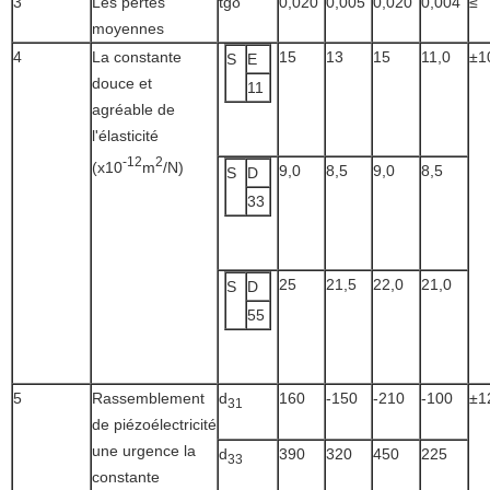
3
Les pertes
tgδ
0,020
0,005
0,020
0,004
≤
moyennes
4
La constante
15
13
15
11,0
±1
S
E
douce et
11
agréable de
l'élasticité
-12
2
(x10
m
/N)
9,0
8,5
9,0
8,5
S
D
33
25
21,5
22,0
21,0
S
D
55
5
Rassemblement
d
160
-150
-210
-100
±1
31
de piézoélectricité
une urgence la
d
390
320
450
225
33
constante