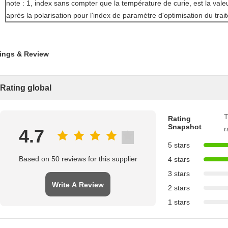
note : 1, index sans compter que la température de curie, est la val
après la polarisation pour l'index de paramètre d'optimisation du tra
ings & Review
Rating global
T
Rating
Snapshot
r
4.7
5 stars
Based on 50 reviews for this supplier
4 stars
3 stars
Write A Review
2 stars
1 stars