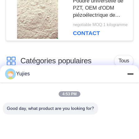
Poudre universelle de
PZT, OEM d'ODM
piézoélectrique de
matériaux disponible
negotiable MOQ:1 kilogramme
CONTACT
Catégories populaires
Tous
Yujies
Transducteur
Transducteur
ultrasonique de PZT
ultrasonique médical
4:53 PM
Good day, what product are you looking for?
transducteur de
Capteur de niveau
nettoyage
ultrasonique
ultrasonique