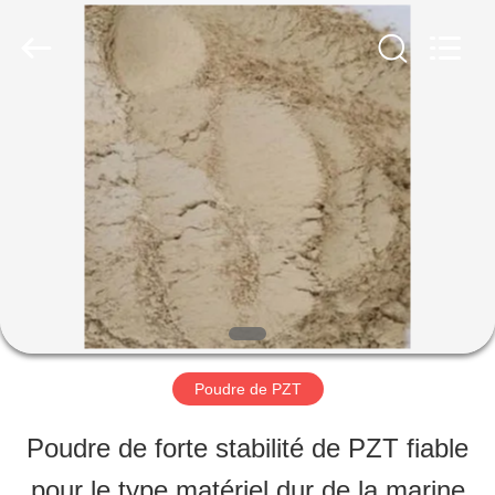
2025
Shenzhen
Yujies
Technology
Co.,
Ltd..
MAISON
All
Rights
Reserved.
PRODUITS
AU
SUJET
DE
Poudre de PZT
NOUS
Poudre de forte stabilité de PZT fiable
pour le type matériel dur de la marine