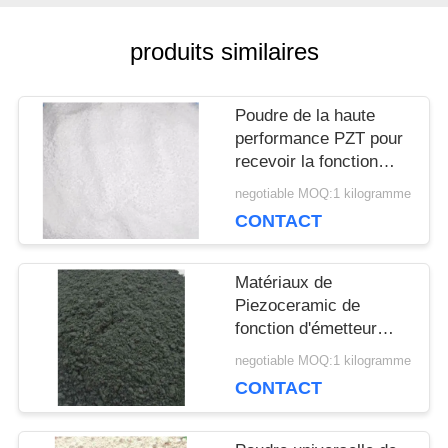
UNE
produits similaires
CITATION
Poudre de la haute
PLAN
performance PZT pour
recevoir la fonction
DU
Piezoelectrics
negotiable MOQ:1 kilogramme
CONTACT
SITE
Matériaux de
PRIVACY
Piezoceramic de
fonction d'émetteur
POLICY
avec la certification
negotiable MOQ:1 kilogramme
d'OIN 9001
CONTACT