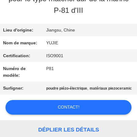
VISITE
P-81 d'III
D'USINE
Lieu d'origine:
Jiangsu, Chine
CONTRÔLE
Nom de marque:
YUJIE
DE
Certification:
ISO9001
Numéro de
P81
QUALITÉ
modèle:
Surligner:
,
poudre piézo-électrique
matériaux piezoceramic
CONTACTEZ-
NOUS
CONTACT!
DEMANDEZ
DÉPLIER LES DÉTAILS