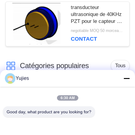
transducteur
ultrasonique de 40KHz
PZT pour le capteur de
niveau de logement en
negotiable MOQ:50 morceaux/morceaux
laiton de fond
CONTACT
Catégories populaires
Tous
Yujies
Transducteur
Transducteur
ultrasonique de PZT
ultrasonique médical
6:30 AM
Good day, what product are you looking for?
transducteur de
Capteur de niveau
nettoyage
ultrasonique
ultrasonique