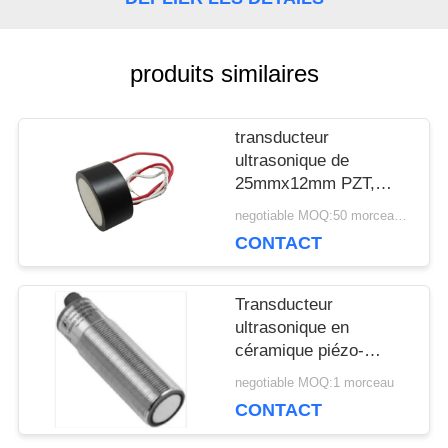
UNE
CITATION
produits similaires
transducteur
PLAN
ultrasonique de
DU
25mmx12mm PZT,
transducteur 112KHz
negotiable MOQ:50 morceaux/morceaux
SITE
piézoélectrique
CONTACT
ultrasonique
PRIVACY
Transducteur
ultrasonique en
POLICY
céramique piézo-
électrique
negotiable MOQ:1 morceau
d'instruments du tuyau
CONTACT
M30 pour le mètre de
niveau