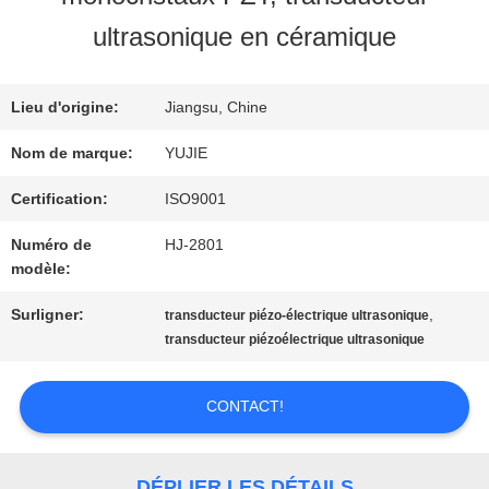
VISITE
ultrasonique en céramique
D'USINE
Lieu d'origine:
Jiangsu, Chine
CONTRÔLE
Nom de marque:
YUJIE
DE
Certification:
ISO9001
Numéro de
HJ-2801
QUALITÉ
modèle:
Surligner:
,
transducteur piézo-électrique ultrasonique
CONTACTEZ-
transducteur piézoélectrique ultrasonique
NOUS
CONTACT!
DEMANDEZ
DÉPLIER LES DÉTAILS