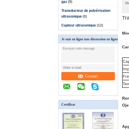
gaz
(9)
Me
Transducteur de pulvérisation
ultrasonique
(0)
Tr
Capteur ultrasonique
(12)
Mod
Je suis en ligne une discussion en ligne
Car
Cap
Imp
Contact
Fré
Ten
Rem
Certificat
O
j
App