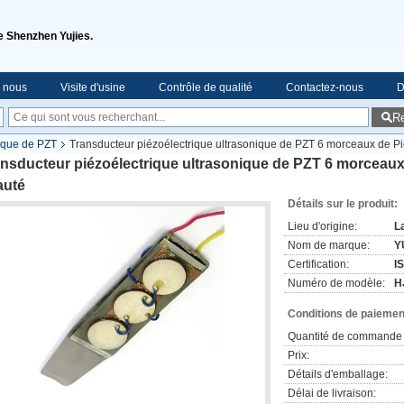
de Shenzhen Yujies.
e nous
Visite d'usine
Contrôle de qualité
Contactez-nous
D
R
ique de PZT
Transducteur piézoélectrique ultrasonique de PZT 6 morceaux de Pi
nsducteur piézoélectrique ultrasonique de PZT 6 morceaux 
auté
Détails sur le produit:
Lieu d'origine:
L
Nom de marque:
Y
Certification:
I
Numéro de modèle:
H
Conditions de paiement
Quantité de commande 
Prix:
Détails d'emballage:
Délai de livraison: