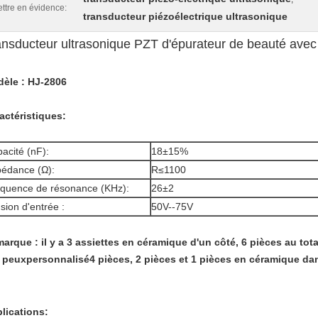
ttre en évidence:
transducteur piézoélectrique ultrasonique
ansducteur ultrasonique PZT d'épurateur de beauté avec
èle : HJ-2806
actéristiques:
acité (nF):
18±15%
édance (Ω):
R≤1100
quence de résonance (KHz):
26±2
sion d'entrée :
50V--75V
arque : il y a 3 assiettes en céramique d'un côté, 6 pièces au tot
e peux
personnalisé
4 pièces, 2 pièces et 1 pièces en céramique dan
lications: