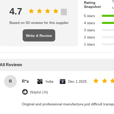
T
Rating
Snapshot
r
4.7
5 stars
Based on 50 reviews for this supplier
4 stars
3 stars
Write A Review
2 stars
1 stars
All Reviews
R
R*a
India
Dec 1.2025
Helpful (16)
Original and professional manufacture,just difficult transpor