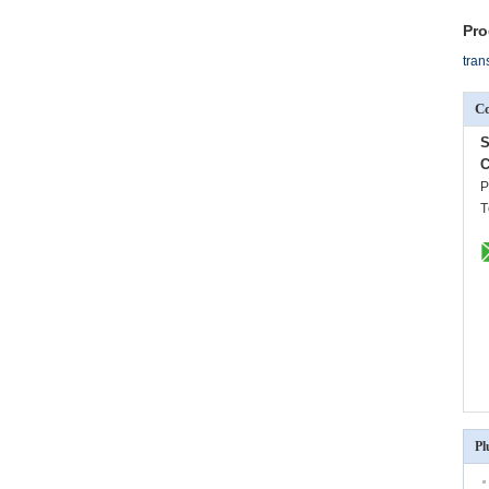
Pro
tran
C
S
C
P
T
Pl