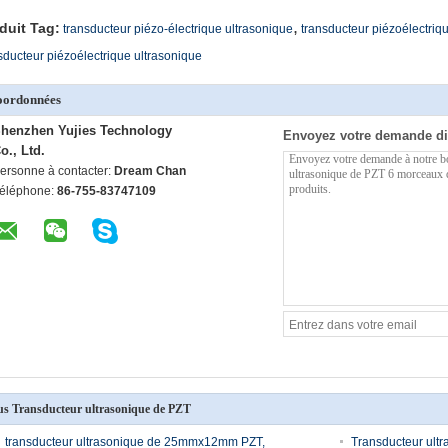
,
duit Tag:
transducteur piézo-électrique ultrasonique
transducteur piézoélectriq
sducteur piézoélectrique ultrasonique
oordonnées
henzhen Yujies Technology
Envoyez votre demande di
o., Ltd.
ersonne à contacter:
Dream Chan
éléphone:
86-755-83747109
us Transducteur ultrasonique de PZT
transducteur ultrasonique de 25mmx12mm PZT,
Transducteur ultr