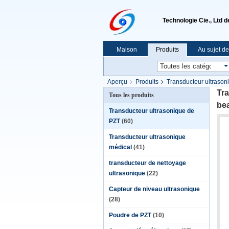
Technologie Cie., Ltd 
Maison
Produits
Au sujet d
Aperçu
Produits
Transducteur ultrason
Tra
Tous les produits
be
Transducteur ultrasonique de
PZT
(60)
Transducteur ultrasonique
médical
(41)
transducteur de nettoyage
ultrasonique
(22)
Capteur de niveau ultrasonique
(28)
Poudre de PZT
(10)