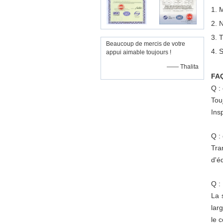
1. 
2. 
3. 
Beaucoup de mercis de votre
4. 
appui aimable toujours !
—— Thalita
FA
Q :
Tou
Ins
Q :
Tra
d'é
Q :
La 
lar
le 