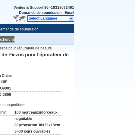
Ventes & Support
86--18318032461
Demande de soumission
-
Email
Select Language
emande de soumission
echercher
ezos pour l'épurateur de beauté
de Piezos pour l'épurateur de
a Chine
UJIE
SO9001
J-2806
 et expédition:
min:
100 morceaux/morceaux
negotiable
80pcs/carton 38x32x18cm
3~30 jours ouvrables