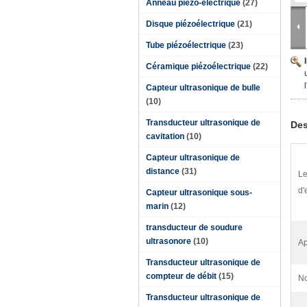
Anneau piézo-électrique
(27)
Disque piézoélectrique
(21)
Tube piézoélectrique
(23)
Céramique piézoélectrique
(22)
Capteur ultrasonique de bulle
(10)
Transducteur ultrasonique de
Des
cavitation
(10)
Capteur ultrasonique de
distance
(31)
Le
d'
Capteur ultrasonique sous-
marin
(12)
transducteur de soudure
ultrasonore
(10)
Ap
Transducteur ultrasonique de
compteur de débit
(15)
No
Transducteur ultrasonique de