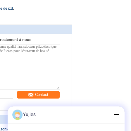
,
ue de pzt
rectement à nous
Contact
Yujies
asonique en céramique piézo-électrique