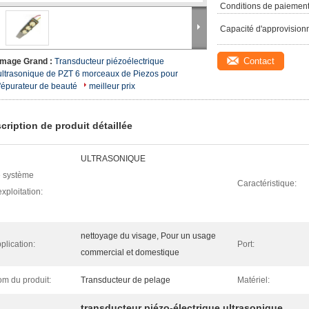
Conditions de paiement
Capacité d'approvision
Contact
Image Grand :
Transducteur piézoélectrique
ultrasonique de PZT 6 morceaux de Piezos pour
l'épurateur de beauté
meilleur prix
cription de produit détaillée
ULTRASONIQUE
 système
Caractéristique:
exploitation:
nettoyage du visage, Pour un usage
plication:
Port:
commercial et domestique
m du produit:
Transducteur de pelage
Matériel:
transducteur piézo-électrique ultrasonique
,