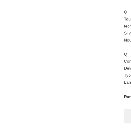
Q :
Tou
tec
Si 
Nou
Q :
Con
Dev
Typ
Lan
Rat