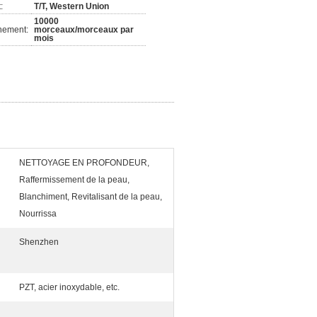
:
T/T, Western Union
10000
nement:
morceaux/morceaux par
mois
NETTOYAGE EN PROFONDEUR,
Raffermissement de la peau,
Blanchiment, Revitalisant de la peau,
Nourrissa
Shenzhen
PZT, acier inoxydable, etc.