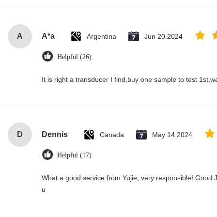
A
A*a
Argentina
Jun 20.2024
Helpful (26)
It is right a transducer I find,buy one sample to test 1st,
D
Dennis
Canada
May 14.2024
Helpful (17)
What a good service from Yujie, very responsible! Good J
u