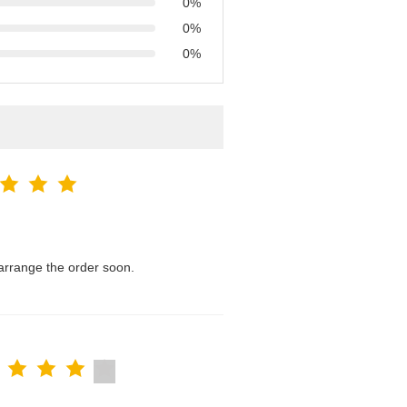
0%
0%
0%
l arrange the order soon.