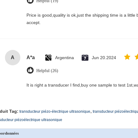
Helpful (19)
Price is good,quality is ok,just the shipping time is a little bi
accept.
A
A*a
Argentina
Jun 20.2024
Helpful (26)
It is right a transducer I find,buy one sample to test 1st,
,
duit Tag:
transducteur piézo-électrique ultrasonique
transducteur piézoélectriq
sducteur piézoélectrique ultrasonique
oordonnées