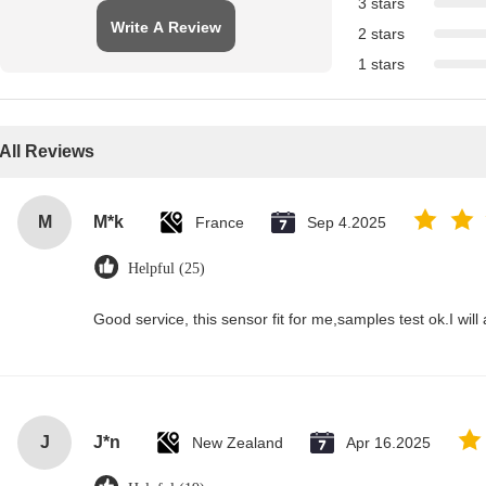
3 stars
Write A Review
2 stars
1 stars
All Reviews
M
M*k
France
Sep 4.2025
Helpful (25)
Good service, this sensor fit for me,samples test ok.I wil
J
J*n
New Zealand
Apr 16.2025