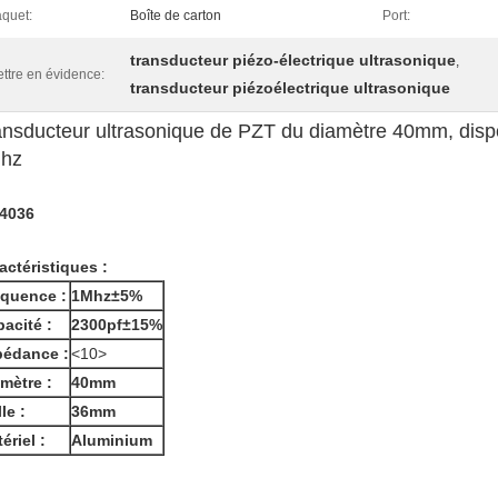
quet:
Boîte de carton
Port:
transducteur piézo-électrique ultrasonique
,
ttre en évidence:
transducteur piézoélectrique ultrasonique
ansducteur ultrasonique de PZT du diamètre 40mm, dispos
hz
4036
actéristiques :
équence :
1Mhz±5%
acité :
2300pf±15%
pédance :
<10>
mètre :
40mm
lle :
36mm
ériel :
Aluminium