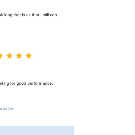
t long,that is ok that I still can
waiting for good performance.
,
ue de pzt