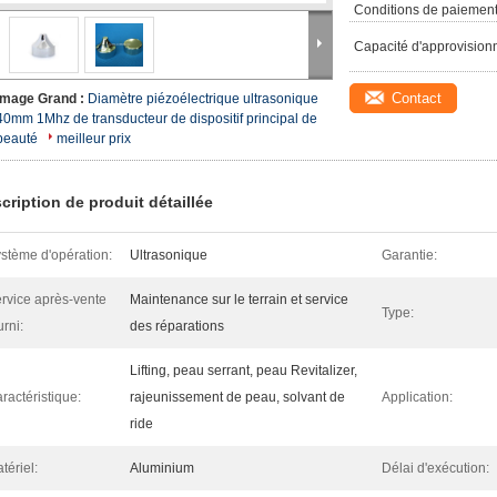
Conditions de paiement
Capacité d'approvision
Contact
Image Grand :
Diamètre piézoélectrique ultrasonique
40mm 1Mhz de transducteur de dispositif principal de
beauté
meilleur prix
cription de produit détaillée
stème d'opération:
Ultrasonique
Garantie:
rvice après-vente
Maintenance sur le terrain et service
Type:
urni:
des réparations
Lifting, peau serrant, peau Revitalizer,
ractéristique:
rajeunissement de peau, solvant de
Application:
ride
tériel:
Aluminium
Délai d'exécution: