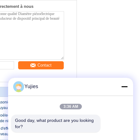
rectement à nous
Contact
Yujies
asonique en céramique piézo-électrique
3:36 AM
tuyau M30 pour le mètre de niveau
zoélectrique du diamètre 38mm Pzt pour
Good day, what product are you looking 
de niveau liquide ultrasonique
for?
d'effet piézoélectrique pour le capteur
iveau de la proximité 300KHz