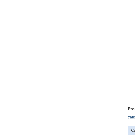
Pro
tran
C