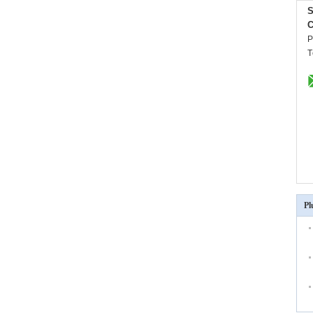
S
C
P
T
Pl