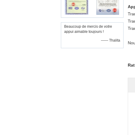
App
Tra
Tra
Beaucoup de mercis de votre
Tra
appui aimable toujours !
—— Thalita
Nou
Rat