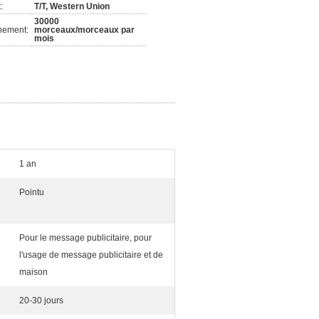
:
T/T, Western Union
30000
nement:
morceaux/morceaux par
mois
1 an
Pointu
Pour le message publicitaire, pour
l'usage de message publicitaire et de
maison
20-30 jours