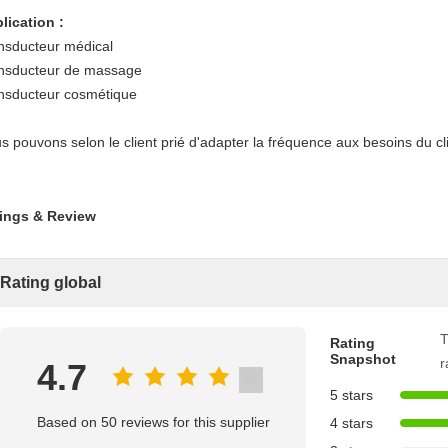
lication :
nsducteur médical
nsducteur de massage
nsducteur cosmétique
s pouvons selon le client prié d'adapter la fréquence aux besoins du clie
ings & Review
Rating global
T
Rating
Snapshot
r
4.7
5 stars
Based on 50 reviews for this supplier
4 stars