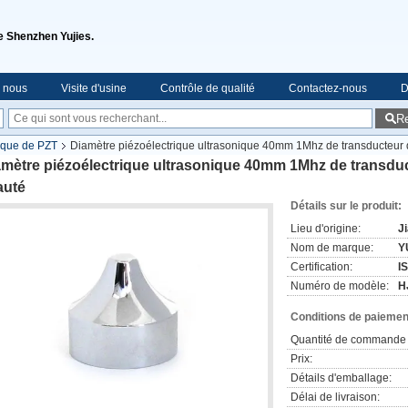
de Shenzhen Yujies.
e nous
Visite d'usine
Contrôle de qualité
Contactez-nous
D
R
ique de PZT
Diamètre piézoélectrique ultrasonique 40mm 1Mhz de transducteur de
mètre piézoélectrique ultrasonique 40mm 1Mhz de transduct
auté
Détails sur le produit:
Lieu d'origine:
J
Nom de marque:
Y
Certification:
I
Numéro de modèle:
H
Conditions de paiement
Quantité de commande 
Prix:
Détails d'emballage:
Délai de livraison: