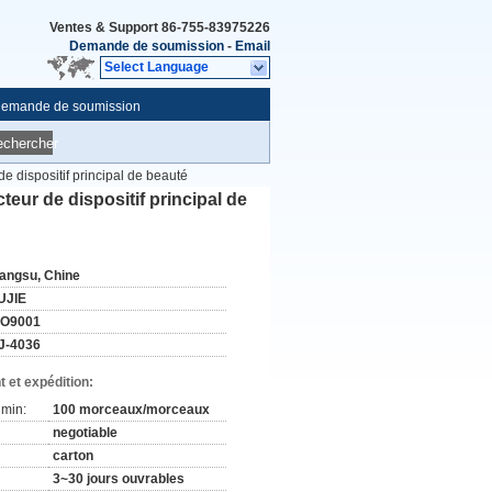
Ventes & Support
86-755-83975226
Demande de soumission
-
Email
Select Language
emande de soumission
echercher
 dispositif principal de beauté
eur de dispositif principal de
iangsu, Chine
UJIE
SO9001
J-4036
 et expédition:
min:
100 morceaux/morceaux
negotiable
carton
3~30 jours ouvrables