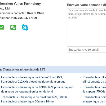
henzhen Yujies Technology
Envoyez votre demande di
o., Ltd.
ersonne à contacter:
Dream Chan
éléphone:
86-755-83747109
us Transducteur ultrasonique de PZT
transducteur ultrasonique de 25mmx12mm PZT,
Transducteur ultr
transducteur 112KHz piézoélectrique ultrasonique
d'instruments du 
transducteur ultrasonique de 40KHz PZT pour le capteur
Transducteur pié
de niveau de logement en laiton de fond
le capteur 75KHz 
Transducteur ultrasonique du plastique PZT, 80KHz
Transducteur noir 
transducteur ultrasonique 60mm x 16mm
ultrasonique de n