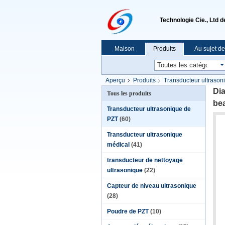
Technologie Cie., Ltd 
Maison
Produits
Au sujet d
Aperçu
Produits
Transducteur ultrason
Dia
Tous les produits
be
Transducteur ultrasonique de
PZT
(60)
Transducteur ultrasonique
médical
(41)
transducteur de nettoyage
ultrasonique
(22)
Capteur de niveau ultrasonique
(28)
Poudre de PZT
(10)