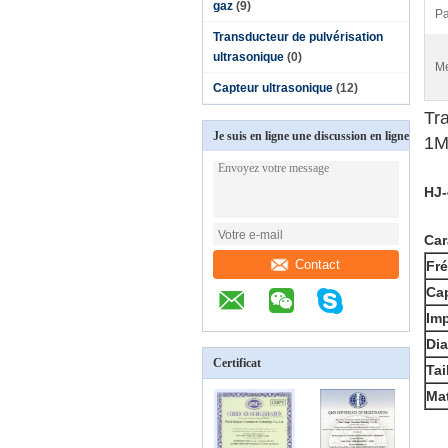
gaz
(9)
Pa
Transducteur de pulvérisation
ultrasonique
(0)
Me
Capteur ultrasonique
(12)
Tr
Je suis en ligne une discussion en ligne
1M
HJ-
Car
Contact
Fr
Cap
Im
Dia
Certificat
Tai
Mat