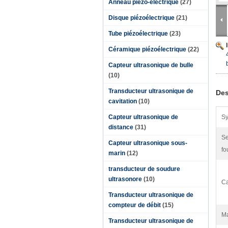
Anneau piézo-électrique
(27)
Disque piézoélectrique
(21)
Tube piézoélectrique
(23)
Céramique piézoélectrique
(22)
Capteur ultrasonique de bulle
(10)
Transducteur ultrasonique de
Des
cavitation
(10)
Capteur ultrasonique de
Sy
distance
(31)
Se
Capteur ultrasonique sous-
fo
marin
(12)
transducteur de soudure
ultrasonore
(10)
Ca
Transducteur ultrasonique de
compteur de débit
(15)
Ma
Transducteur ultrasonique de