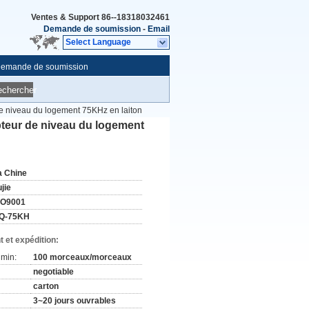
Ventes & Support
86--18318032461
Demande de soumission
-
Email
Select Language
emande de soumission
echercher
 de niveau du logement 75KHz en laiton
apteur de niveau du logement
a Chine
jie
SO9001
Q-75KH
 et expédition:
min:
100 morceaux/morceaux
negotiable
carton
3~20 jours ouvrables