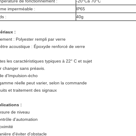
pérature de fonctionnement :
-20°Cà 70°C
me imperméable :
IP65
ds :
40g
ériaux :
ement :
Polyester rempli par verre
être acoustique :
Époxyde renforcé de verre
tes les caractéristiques typiques à 22° C et sujet
r changer sans préavis.
e d'Impulsion-écho
gamme réelle peut varier, selon la commande
cuits et traitement des signaux
lications :
sure de niveau
ntrôle d'automation
oximité
nière d'éviter d'obstacle