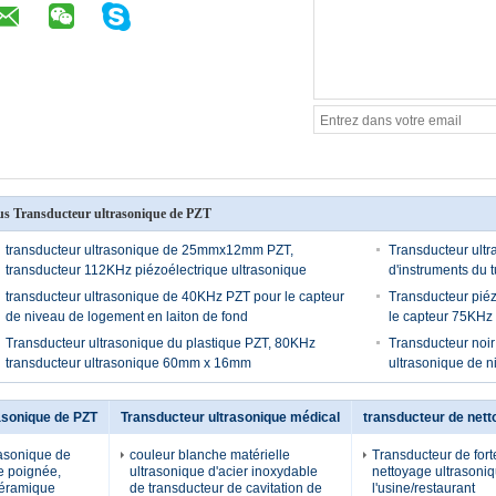
us Transducteur ultrasonique de PZT
transducteur ultrasonique de 25mmx12mm PZT,
Transducteur ultr
transducteur 112KHz piézoélectrique ultrasonique
d'instruments du 
transducteur ultrasonique de 40KHz PZT pour le capteur
Transducteur pié
de niveau de logement en laiton de fond
le capteur 75KHz 
Transducteur ultrasonique du plastique PZT, 80KHz
Transducteur noir 
transducteur ultrasonique 60mm x 16mm
ultrasonique de n
asonique de PZT
Transducteur ultrasonique médical
transducteur de nett
rasonique de
couleur blanche matérielle
Transducteur de forte
e poignée,
ultrasonique d'acier inoxydable
nettoyage ultrasoni
céramique
de transducteur de cavitation de
l'usine/restaurant