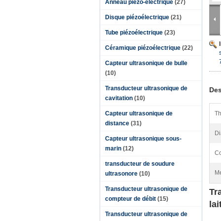
Anneau piézo-électrique
(27)
Disque piézoélectrique
(21)
Tube piézoélectrique
(23)
Céramique piézoélectrique
(22)
Capteur ultrasonique de bulle
(10)
Transducteur ultrasonique de
Des
cavitation
(10)
Capteur ultrasonique de
Th
distance
(31)
Di
Capteur ultrasonique sous-
marin
(12)
Co
transducteur de soudure
Me
ultrasonore
(10)
Transducteur ultrasonique de
Tr
compteur de débit
(15)
lai
Transducteur ultrasonique de