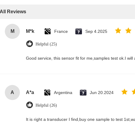
All Reviews
M
M*k
France
Sep 4.2025
Helpful (25)
Good service, this sensor fit for me,samples test ok.I wil
A
A*a
Argentina
Jun 20.2024
Helpful (26)
It is right a transducer I find,buy one sample to test 1st,