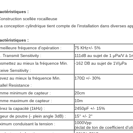
actéristiques :
onstruction scellée rocailleuse
a conception cylindrique tient compte de l'installation dans diverses ap
actéristiques :
meilleure fréquence d'opération :
75 KHz+/- 5%
. Transmit Sensitivity :
111dB au sujet de 1 μPa/V à 1
nsmettez au mieux la fréquence Min.
-162 DB au sujet de 1V/μPa
eive Sensitivity :
evez au mieux la fréquence Min.
170Ω +/- 30%
allel Resistance :
mme minimum de capteur :
20cm
mme maximum de capteur :
10m
érez la capacité (1kHz) :
2450pF +/- 15%
geur de poutre (- plein angle 3dB) :
15° +/- 2°
1000Vpp
imum conduisant la tension :
(éclat de ton de coefficient d'ut