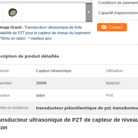
Conditions de paiement
Capacité d'approvision
Contact
Image Grand :
Transducteur ultrasonique de forte
stabilité de PZT pour le capteur de niveau du logement
75KHz en laiton
meilleur prix
cription de produit détaillée
éorie:
Capteur ultrasonique
Utilisation:
amètre:
38MM
Matériel:
uleur:
laiton
Port:
transducteur piézoélectrique de pzt
transducteu
ttre en évidence:
,
ansducteur ultrasonique de PZT de capteur de nive
ton