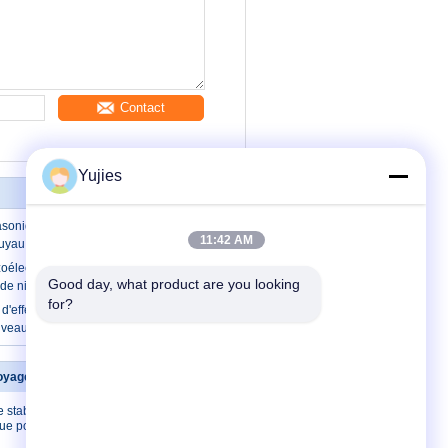
Contact
Yujies
asonique en céramique piézo-électrique
11:42 AM
tuyau M30 pour le mètre de niveau
zoélectrique du diamètre 38mm Pzt pour
Good day, what product are you looking 
de niveau liquide ultrasonique
for?
d'effet piézoélectrique pour le capteur
iveau de la proximité 300KHz
oyage ultrasonique
Contactez-nous
 stabilité de
Contactez-nous
que pour
Demandez une