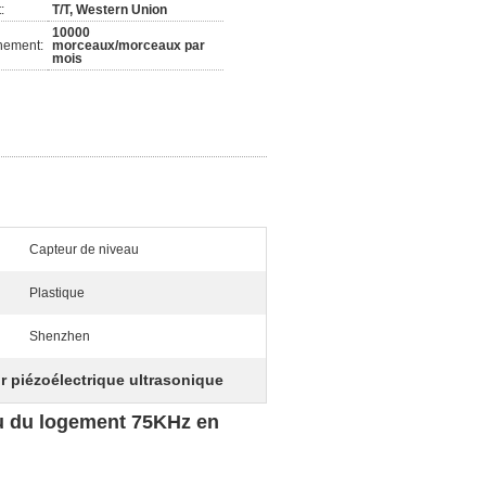
:
T/T, Western Union
10000
nement:
morceaux/morceaux par
mois
Capteur de niveau
Plastique
Shenzhen
r piézoélectrique ultrasonique
au du logement 75KHz en