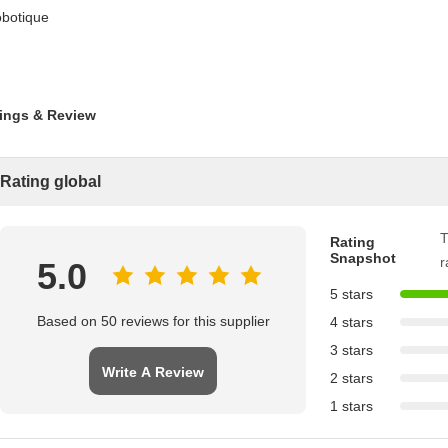
botique
ings & Review
Rating global
T
Rating
Snapshot
r
5.0
5 stars
Based on 50 reviews for this supplier
4 stars
3 stars
Write A Review
2 stars
1 stars