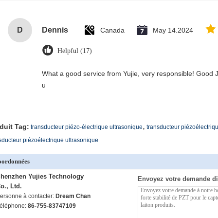
D
Dennis
Canada
May 14.2024
Helpful (17)
What a good service from Yujie, very responsible! Good J
u
,
duit Tag:
transducteur piézo-électrique ultrasonique
transducteur piézoélectriq
sducteur piézoélectrique ultrasonique
oordonnées
henzhen Yujies Technology
Envoyez votre demande di
o., Ltd.
ersonne à contacter:
Dream Chan
éléphone:
86-755-83747109