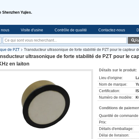
de Shenzhen Yujies.
e nous
Visite d'usine
Contrôle de qualité
Contactez-nous
D
R
ique de PZT
Transducteur ultrasonique de forte stabilité de PZT pour le capteur
nsducteur ultrasonique de forte stabilité de PZT pour le c
Hz en laiton
Détails sur le produit:
Lieu d'origine:
L
Nom de marque:
Yu
Certification:
I
Numéro de modèle:
K
Conditions de paiement
Quantité de commande 
Prix:
Détails d'emballage:
Délai de livraison: