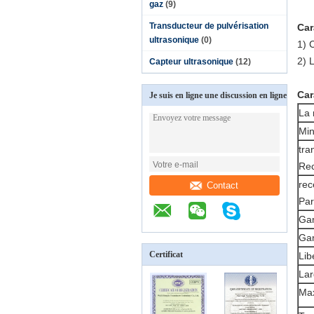
gaz
(9)
Transducteur de pulvérisation
Car
ultrasonique
(0)
1)
C
2)
L
Capteur ultrasonique
(12)
Car
Je suis en ligne une discussion en ligne
La 
Min
tra
Rec
rec
Contact
Par
Ga
Ga
Certificat
Lib
Lar
Max