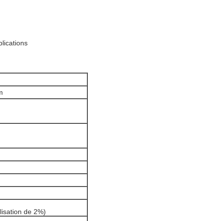
plications
m
ilisation de 2%)