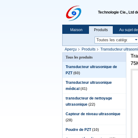
Technologie Cie., Ltd 
Maison
Produits
Au sujet d
Aperçu
Produits
Transducteur ultrason
Tra
Tous les produits
75K
Transducteur ultrasonique de
PZT
(60)
Transducteur ultrasonique
médical
(41)
transducteur de nettoyage
ultrasonique
(22)
Capteur de niveau ultrasonique
(28)
Poudre de PZT
(10)