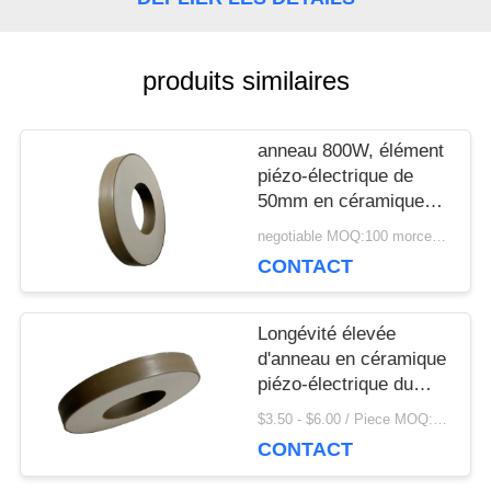
UNE
CITATION
produits similaires
anneau 800W, élément
PLAN
piézo-électrique de
DU
50mm en céramique
piézoélectrique pour la
negotiable MOQ:100 morceaux/morceaux
SITE
machine de masque
CONTACT
PRIVACY
Longévité élevée
d'anneau en céramique
POLICY
piézo-électrique du
diamètre 35mm pour le
$3.50 - $6.00 / Piece MOQ:100 morceaux/morceaux
transducteur de
CONTACT
nettoyage