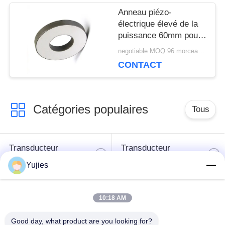
Anneau piézo-
électrique élevé de la
puissance 60mm pour
la foreuse de soudure
negotiable MOQ:96 morceaux/morceaux
ultrasonore
CONTACT
Catégories populaires
Tous
Transducteur
Transducteur
ultrasonique de PZT
ultrasonique médical
Yujies
transducteur de
Capteur de niveau
10:18 AM
nettoyage
ultrasonique
ultrasonique
Good day, what product are you looking for?