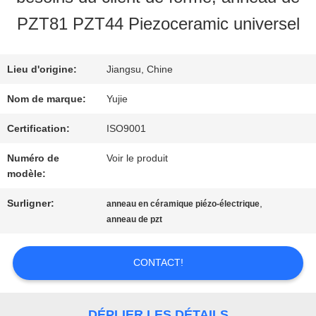
VISITE
PZT81 PZT44 Piezoceramic universel
D'USINE
Lieu d'origine:
Jiangsu, Chine
CONTRÔLE
Nom de marque:
Yujie
DE
Certification:
ISO9001
Numéro de
Voir le produit
QUALITÉ
modèle:
Surligner:
,
anneau en céramique piézo-électrique
CONTACTEZ-
anneau de pzt
NOUS
CONTACT!
DEMANDEZ
DÉPLIER LES DÉTAILS