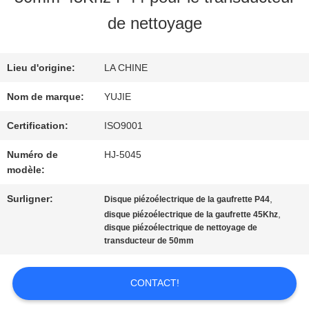
VISITE
de nettoyage
D'USINE
Lieu d'origine:
LA CHINE
CONTRÔLE
Nom de marque:
YUJIE
DE
Certification:
ISO9001
Numéro de
HJ-5045
QUALITÉ
modèle:
Surligner:
,
Disque piézoélectrique de la gaufrette P44
CONTACTEZ-
,
disque piézoélectrique de la gaufrette 45Khz
disque piézoélectrique de nettoyage de
NOUS
transducteur de 50mm
CONTACT!
DEMANDEZ