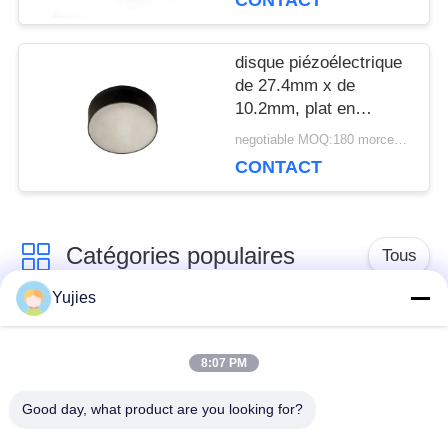
CONTACT
disque piézoélectrique
de 27.4mm x de
10.2mm, plat en
céramique piézo-
negotiable MOQ:180 morceaux/morceaux
électrique pour pêcher
CONTACT
le trouveur
Catégories populaires
Tous
Yujies
Transducteur
Transducteur
ultrasonique de PZT
ultrasonique médical
8:07 PM
Good day, what product are you looking for?
transducteur de
Capteur de niveau
nettoyage