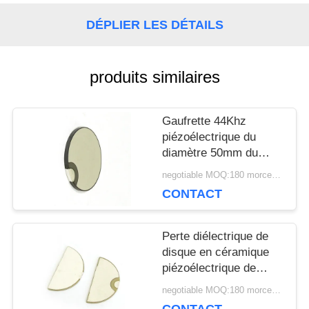
UNE
DÉPLIER LES DÉTAILS
CITATION
produits similaires
PLAN
Gaufrette 44Khz
DU
piézoélectrique du
diamètre 50mm du
SITE
disque P44 pour le
negotiable MOQ:180 morceaux/morceaux
transducteur de
CONTACT
nettoyage
PRIVACY
Perte diélectrique de
POLICY
disque en céramique
piézoélectrique de
demi-lune basse pour
negotiable MOQ:180 morceaux/morceaux
Doppler foetal