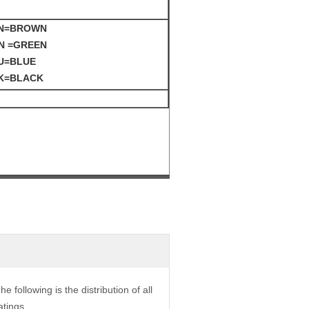
BN=BROWN
N =GREEN
U=BLUE
BK=BLACK
he following is the distribution of all
atings