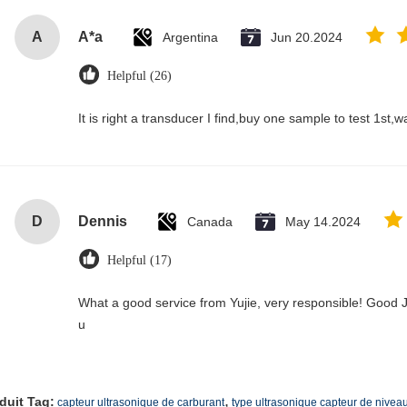
A
A*a
Argentina
Jun 20.2024
Helpful (26)
It is right a transducer I find,buy one sample to test 1st,
D
Dennis
Canada
May 14.2024
Helpful (17)
What a good service from Yujie, very responsible! Good J
u
,
duit Tag:
capteur ultrasonique de carburant
type ultrasonique capteur de nivea