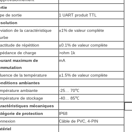
rtie
pe de sortie
1 UART produit TTL
solution
viation de la caractéristique
±1% de valeur complète
urbe
actitude de répétition
±0.1% de valeur complète
pédance de charge
>ohm 1k
ourant maximum de
mA
ommutation
fluence de la température
±1.5% de valeur complète
nditions ambiantes
mpérature ambiante
-25… 70℃
mpérature de stockage
-40… 85℃
ractéristiques mécaniques
tégorie de protection
IP68
nnexion
Câble de PVC, 4-PIN
tériel