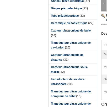
Anneau piézo-électrique
(27)
Disque piézoélectrique
(21)
Tube piézoélectrique
(23)
Céramique piézoélectrique
(22)
Capteur ultrasonique de bulle
Des
(10)
Transducteur ultrasonique de
Ex
cavitation
(10)
Ma
Capteur ultrasonique de
distance
(31)
Ve
Capteur ultrasonique sous-
marin
(12)
transducteur de soudure
Se
ultrasonore
(10)
Transducteur ultrasonique de
Me
compteur de débit
(15)
Ch
Transducteur ultrasonique de