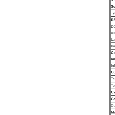
So
Ty
Ré
Dé
co
Ex
Im
C
c
In
Co
Te
Te
Ca
Ca
Co
Ma