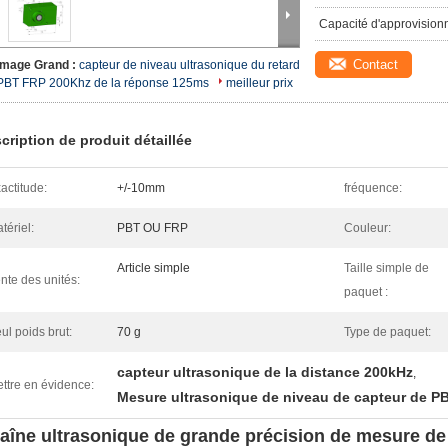
Capacité d'approvision
Contact
Image Grand :
capteur de niveau ultrasonique du retard
PBT FRP 200Khz de la réponse 125ms
meilleur prix
cription de produit détaillée
actitude:
+/-10mm
fréquence:
tériel:
PBT OU FRP
Couleur:
Article simple
Taille simple de
nte des unités:
paquet :
ul poids brut:
70 g
Type de paquet:
capteur ultrasonique de la distance 200kHz
,
ttre en évidence:
Mesure ultrasonique de niveau de capteur de P
aîne ultrasonique de grande précision de mesure d