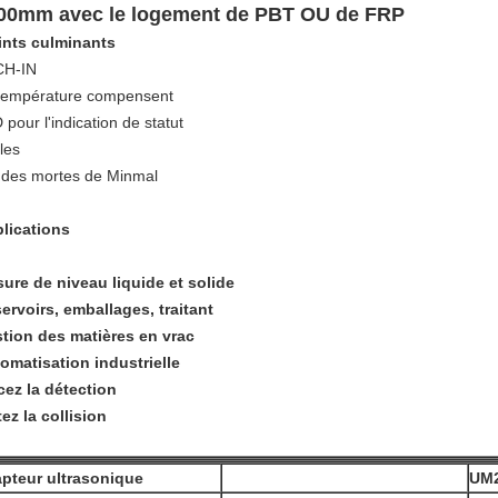
00mm avec le logement de PBT OU de FRP
ints culminants
CH-IN
température compensent
 pour l'indication de statut
les
des mortes de Minmal
lications
ure de niveau liquide et solide
ervoirs, emballages, traitant
tion des matières en vrac
omatisation industrielle
cez la détection
tez la collision
pteur ultrasonique
UM2