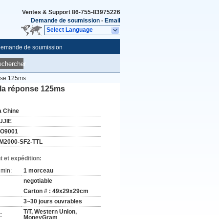
Ventes & Support
86-755-83975226
Demande de soumission
-
Email
Select Language
emande de soumission
echercher
onse 125ms
 la réponse 125ms
a Chine
UJIE
SO9001
M2000-SF2-TTL
 et expédition:
min:
1 morceau
negotiable
Carton # : 49x29x29cm
3~30 jours ouvrables
T/T, Western Union,
:
MoneyGram