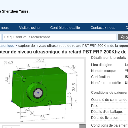
de Shenzhen Yujies.
e nous
Visite d'usine
Contrôle de qualité
Contactez-nous
D
R
rasonique
capteur de niveau ultrasonique du retard PBT FRP 200Khz de la rép
pteur de niveau ultrasonique du retard PBT FRP 200Khz de
Détails sur le produit:
Lieu d'origine:
L
Nom de marque:
Y
Certification:
I
Numéro de modèle:
U
Conditions de paiement
Quantité de commande 
Prix:
Détails d'emballage:
Délai de livraison:
Conditions de paiement