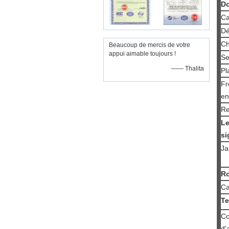
Do
Ca
Dé
Ch
Beaucoup de mercis de votre
appui aimable toujours !
Se
—— Thalita
Pl
Fr
en
Re
Le
si
Ja
R
Ca
Te
Co
d'