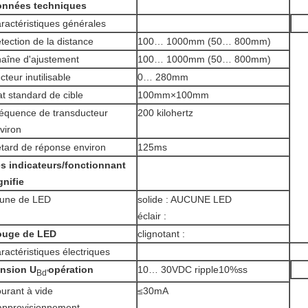
nnées techniques
ractéristiques générales
tection de la distance
100… 1000mm (50… 800mm)
aîne d'ajustement
100… 1000mm (50… 800mm)
cteur inutilisable
0… 280mm
at standard de cible
100mm×100mm
équence de transducteur
200 kilohertz
viron
tard de réponse environ
125ms
s indicateurs/fonctionnant
gnifie
une de LED
solide : AUCUNE LED
éclair :
ouge de LED
clignotant :
ractéristiques électriques
nsion U
opération
10… 30VDC ripple10%ss
Bd'
urant à vide
≤30mA
approvisionnement