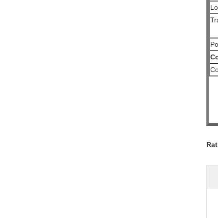
Lo
Tr
Po
Co
Co
Rat