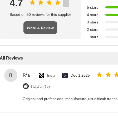
4.7
5 stars
Based on 50 reviews for this supplier
4 stars
3 stars
Write A Review
2 stars
1 stars
All Reviews
R
R*a
India
Dec 1.2025
Helpful (16)
Original and professional manufacture,just difficult transpor