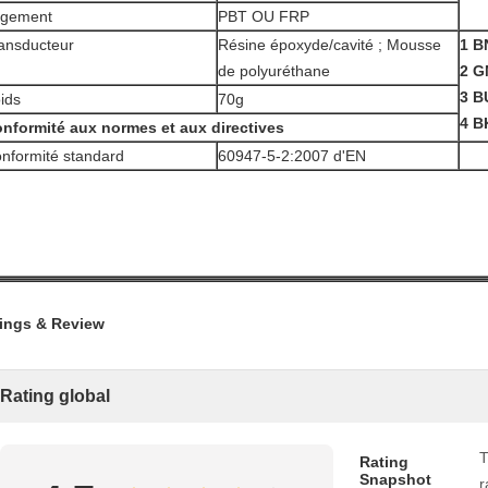
gement
PBT OU FRP
ansducteur
Résine époxyde/cavité ; Mousse
1 
de polyuréthane
2 G
3 B
ids
70g
4 
nformité aux normes et aux directives
nformité standard
60947-5-2:2007 d'EN
ings & Review
Rating global
T
Rating
Snapshot
r