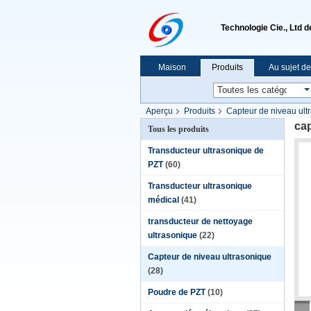
Technologie Cie., Ltd 
Maison
Produits
Au sujet d
Aperçu
Produits
Capteur de niveau ult
ca
Tous les produits
Transducteur ultrasonique de
PZT
(60)
Transducteur ultrasonique
médical
(41)
transducteur de nettoyage
ultrasonique
(22)
Capteur de niveau ultrasonique
(28)
Poudre de PZT
(10)