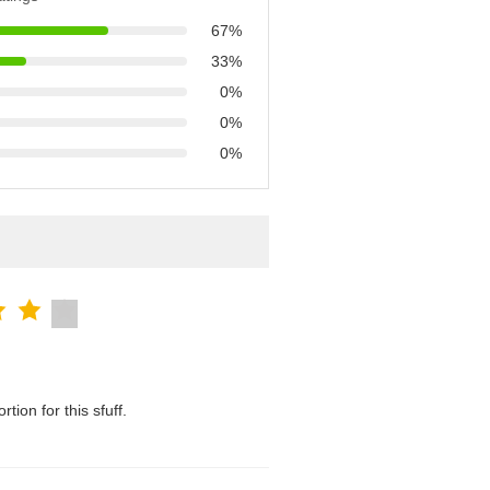
67%
33%
0%
0%
0%
tion for this sfuff.