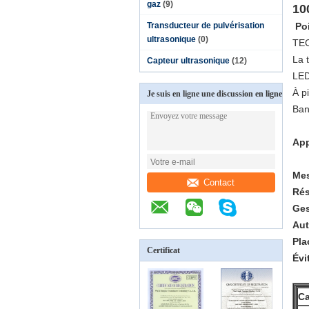
gaz
(9)
10
Transducteur de pulvérisation
Po
ultrasonique
(0)
TE
La 
Capteur ultrasonique
(12)
LED
À pi
Je suis en ligne une discussion en ligne
Ban
App
Mes
Contact
Rés
Ges
Aut
Pla
Certificat
Évi
Ca