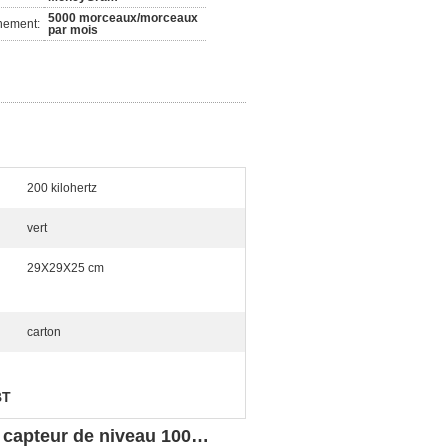
5000 morceaux/morceaux
nement:
par mois
200 kilohertz
vert
29X29X25 cm
carton
BT
e capteur de niveau 100…