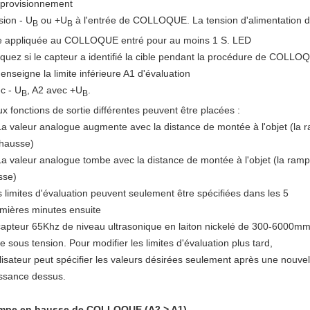
pprovisionnement
sion - U
ou +U
à
l'
entrée de COLLOQUE. La tension d'alimentation d
B
B
e appliquée au COLLOQUE entré pour au moins 1 S. LED
iquez si le capteur a identifié la cible pendant la procédure de COLLO
enseigne la limite inférieure A1 d'évaluation
c - U
, A2 avec +U
.
B
B
x fonctions de sortie différentes peuvent être placées :
La valeur analogue augmente avec la distance de montée à l'objet (la 
hausse)
La valeur analogue tombe avec la distance de montée à l'objet (la ram
sse)
 limites d'évaluation peuvent seulement être spécifiées dans les 5
mières minutes ensuite
e sous tension. Pour modifier les limites d'évaluation plus tard,
tilisateur peut spécifier les valeurs désirées seulement après une nouvel
ssance dessus.
mpe en hausse de COLLOQUE (A2 > A1)