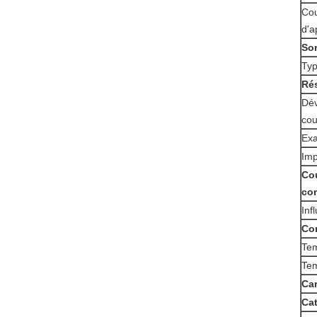
Cou
d'a
Sor
Typ
Ré
Dév
cou
Exa
Imp
Co
co
Inf
Co
Tem
Tem
Ca
Cat