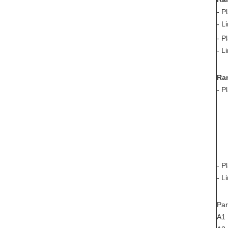
-
Pl
-
L
-
Pl
-
L
Ra
-
Pl
- P
- L
Par
A1 