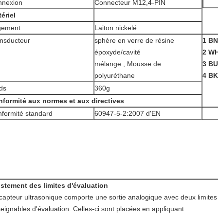
nnexion
Connecteur M12,4-PIN
ériel
gement
Laiton nickelé
nsducteur
sphère en verre de résine
1 B
époxyde/cavité
2 W
mélange ; Mousse de
3 B
polyuréthane
4 B
ds
360g
formité aux normes et aux directives
formité standard
60947-5-2:2007 d'EN
stement des limites d'évaluation
capteur ultrasonique comporte une sortie analogique avec deux limites
eignables d'évaluation. Celles-ci sont placées en appliquant