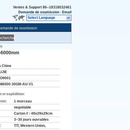
Ventes & Support
86--18318032461
Demande de soumission
-
Email
Select Language
emande de soumission
echercher
mm
00-6000mm
a Chine
UJIE
SO9001
M6000-30GM-AU-V1
 et expédition:
min:
1 morceau
negotiable
Carton # : 49x29x29cm
3~30 jours ouvrables
:
T/T, Western Union,