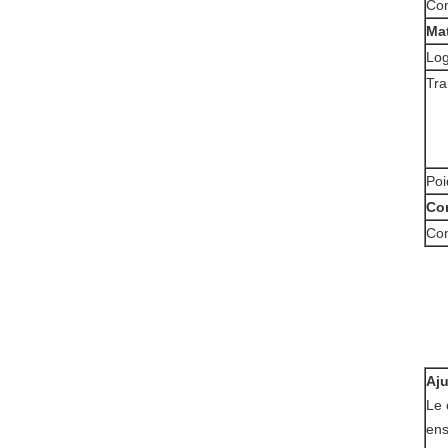
Co
Mat
Lo
Tra
Poi
Con
Con
Aju
Le 
ens