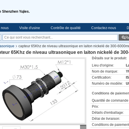
de Shenzhen Yujies.
e nous
Visite d'usine
Contrôle de qualité
Contactez-nous
D
R
rasonique
capteur 65Khz de niveau ultrasonique en laiton nickelé de 300-6000
teur 65Khz de niveau ultrasonique en laiton nickelé de 3
Détails sur le produit:
Lieu d'origine:
L
Nom de marque:
Y
Certification:
I
Numéro de modèle:
U
Conditions de paiement
Quantité de commande 
Prix:
Détails d'emballage:
Délai de livraison:
Conditions de paiement