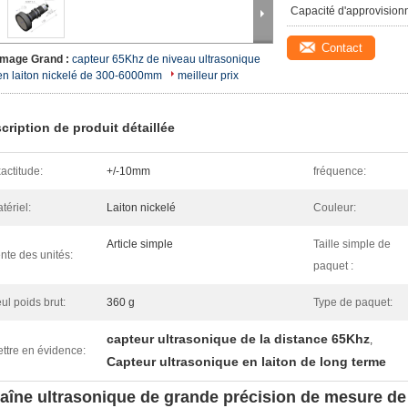
Capacité d'approvision
Contact
Image Grand :
capteur 65Khz de niveau ultrasonique
en laiton nickelé de 300-6000mm
meilleur prix
cription de produit détaillée
actitude:
+/-10mm
fréquence:
tériel:
Laiton nickelé
Couleur:
Article simple
Taille simple de
nte des unités:
paquet :
ul poids brut:
360 g
Type de paquet:
capteur ultrasonique de la distance 65Khz
,
ttre en évidence:
Capteur ultrasonique en laiton de long terme
aîne ultrasonique de grande précision de mesure de