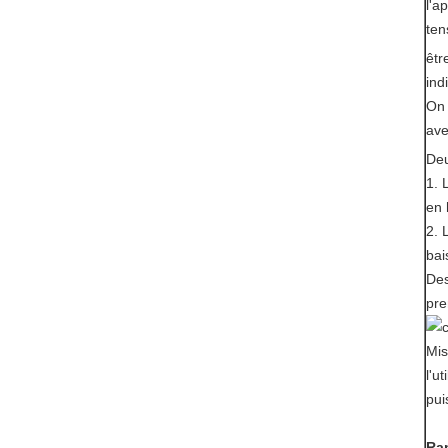
l'a
ten
êtr
ind
On 
ave
Deu
1.
en 
2.
bai
Des
pre
Mis
l'u
pui
Ra