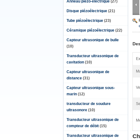
Anneau piézo-électrique
(27)
Disque piézoélectrique
(21)
Tube piézoélectrique
(23)
Céramique piézoélectrique
(22)
Capteur ultrasonique de bulle
Des
(10)
Transducteur ultrasonique de
Ex
cavitation
(10)
Ma
Capteur ultrasonique de
distance
(31)
Ve
Capteur ultrasonique sous-
marin
(12)
transducteur de soudure
Se
ultrasonore
(10)
Transducteur ultrasonique de
Me
compteur de débit
(15)
Ch
Transducteur ultrasonique de