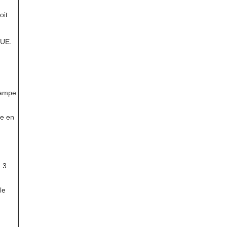
oit
QUE.
rampe
pe en
le