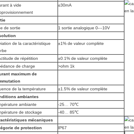
rant à vide
≤30mA
pprovisionnement
tie
e de sortie
1 sortie analogique 0---10V
solution
iation de la caractéristique
±1% de valeur complète
rbe
ctitude de répétition
±0.1% de valeur complète
édance de charge
>ohm 1k
urant maximum de
mmutation
luence de la température
±1.5% de valeur complète
nditions ambiantes
pérature ambiante
-25… 70℃
pérature de stockage
-40… 85℃
ractéristiques mécaniques
égorie de protection
IP67