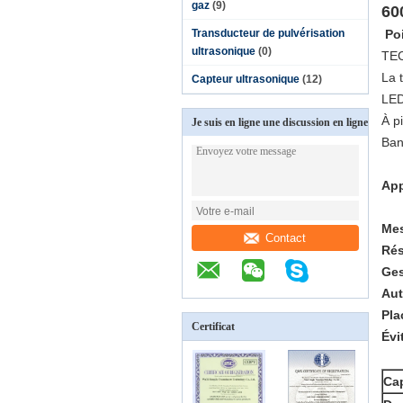
gaz
(9)
60
Transducteur de pulvérisation
Po
ultrasonique
(0)
TE
La 
Capteur ultrasonique
(12)
LED
À pi
Je suis en ligne une discussion en ligne
Ban
App
Mes
Contact
Rés
Ges
Aut
Pla
Certificat
Évi
Cap