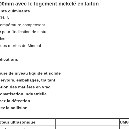
00mm avec le logement nickelé en laiton
ints culminants
CH-IN
température compensent
 pour l'indication de statut
les
des mortes de Minmal
lications
ure de niveau liquide et solide
ervoirs, emballages, traitant
tion des matières en vrac
omatisation industrielle
cez la détection
tez la collision
teur ultrasonique
UM6