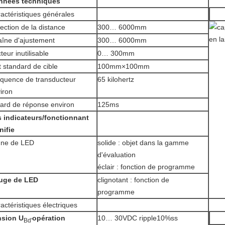
nnées techniques
actéristiques générales
ection de la distance
300… 6000mm
îne d'ajustement
300… 6000mm
teur inutilisable
0… 300mm
t standard de cible
100mm×100mm
quence de transducteur
65 kilohertz
iron
ard de réponse environ
125ms
 indicateurs/fonctionnant
nifie
une de LED
solide : objet dans la gamme
d'évaluation
éclair : fonction de programme
uge de LED
clignotant : fonction de
programme
actéristiques électriques
nsion U
opération
10… 30VDC ripple10%ss
Bd'