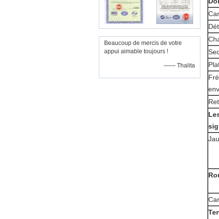
Do
Car
Dét
Cha
Beaucoup de mercis de votre
appui aimable toujours !
Sec
Pla
—— Thalita
Fré
env
Ret
Les
sig
Ja
Ro
Car
Te