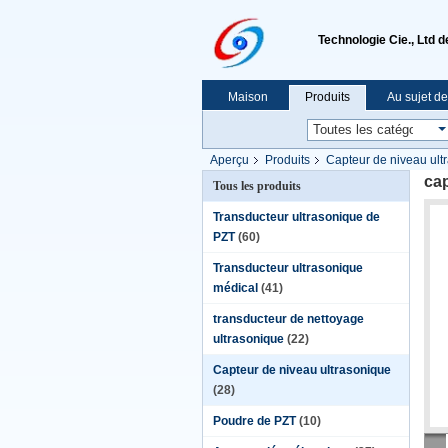
Technologie Cie., Ltd 
Maison
Produits
Au sujet d
Aperçu
Produits
Capteur de niveau ult
cap
Tous les produits
Transducteur ultrasonique de
PZT
(60)
Transducteur ultrasonique
médical
(41)
transducteur de nettoyage
ultrasonique
(22)
Capteur de niveau ultrasonique
(28)
Poudre de PZT
(10)