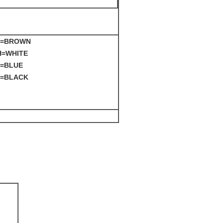
N=BROWN
H=WHITE
U=BLUE
K=BLACK