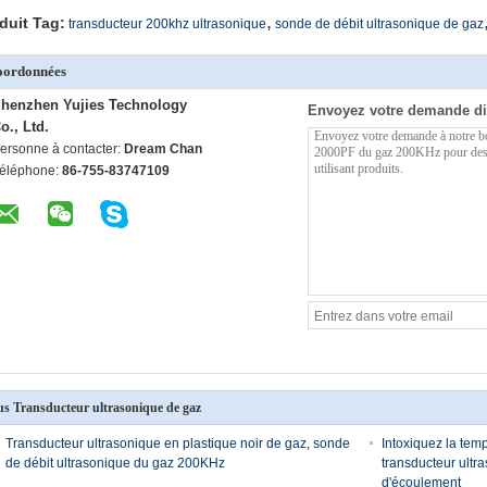
,
duit Tag:
transducteur 200khz ultrasonique
sonde de débit ultrasonique de gaz
oordonnées
henzhen Yujies Technology
Envoyez votre demande di
o., Ltd.
ersonne à contacter:
Dream Chan
éléphone:
86-755-83747109
us Transducteur ultrasonique de gaz
Transducteur ultrasonique en plastique noir de gaz, sonde
Intoxiquez la tem
de débit ultrasonique du gaz 200KHz
transducteur ultr
d'écoulement