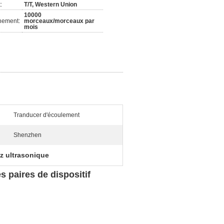
:
T/T, Western Union
10000
nement:
morceaux/morceaux par
mois
Tranducer d'écoulement
Shenzhen
z ultrasonique
 paires de dispositif