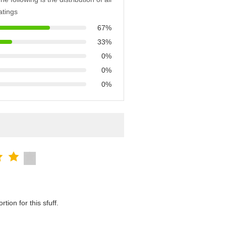
atings
67%
33%
0%
0%
0%
tion for this sfuff.