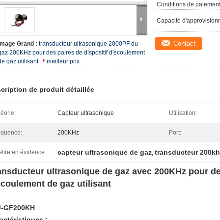
Conditions de paiement
Capacité d'approvision
Contact
Image Grand :
transducteur ultrasonique 2000PF du
gaz 200KHz pour des paires de dispositif d'écoulement
de gaz utilisant
meilleur prix
cription de produit détaillée
éorie:
Capteur ultrasonique
Utilisation:
équence:
200KHz
Port:
capteur ultrasonique de gaz
transducteur 200kh
ttre en évidence:
,
ansducteur ultrasonique de gaz avec 200KHz pour des
écoulement de gaz utilisant
J-GF200KH
actéristiques :