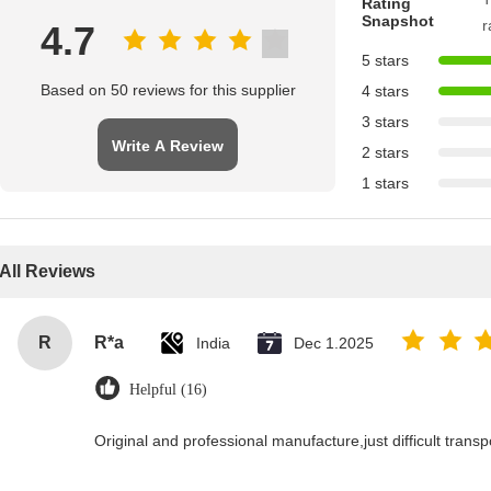
Rating
Snapshot
r
4.7
5 stars
Based on 50 reviews for this supplier
4 stars
3 stars
Write A Review
2 stars
1 stars
All Reviews
R
R*a
India
Dec 1.2025
Helpful (16)
Original and professional manufacture,just difficult transpor