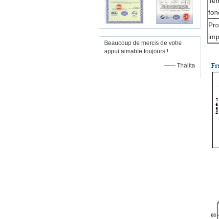
Tem
fon
Pro
im
Beaucoup de mercis de votre
appui aimable toujours !
—— Thalita