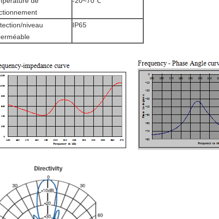
pérature de
-20~70℃
ctionnement
tection/niveau
IP65
perméable