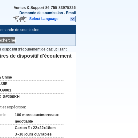
Ventes & Support
86-755-83975226
Demande de soumission
-
Email
Select Language
emande de soumission
echercher
ispositif d'écoulement de gaz utilisant
res de dispositif d'écoulement
a Chine
UJIE
SO9001
J-GF200KH
 et expédition:
min:
100 morceaux/morceaux
negotiable
Carton # : 22x22x18cm
3~30 jours ouvrables