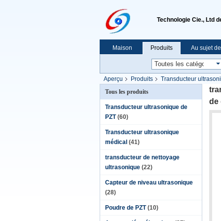
Technologie Cie., Ltd 
Maison
Produits
Au sujet d
Aperçu
Produits
Transducteur ultrason
tra
Tous les produits
de 
Transducteur ultrasonique de
PZT
(60)
Transducteur ultrasonique
médical
(41)
transducteur de nettoyage
ultrasonique
(22)
Capteur de niveau ultrasonique
(28)
Poudre de PZT
(10)