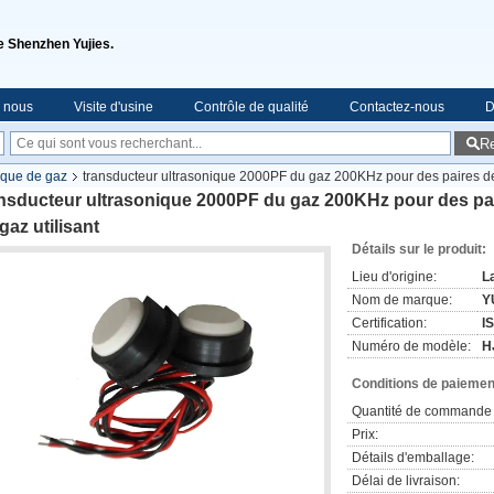
de Shenzhen Yujies.
e nous
Visite d'usine
Contrôle de qualité
Contactez-nous
D
R
ique de gaz
transducteur ultrasonique 2000PF du gaz 200KHz pour des paires de d
nsducteur ultrasonique 2000PF du gaz 200KHz pour des pai
gaz utilisant
Détails sur le produit:
Lieu d'origine:
L
Nom de marque:
Y
Certification:
I
Numéro de modèle:
H
Conditions de paiement
Quantité de commande 
Prix:
Détails d'emballage:
Délai de livraison: