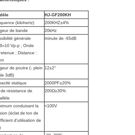
dèle
HJ-GF200KH
quence (kilohertz)
200KHZ±4%
geur de bande
20kHz
sibilité générale
minute de -65dB
B=10 Vp-p ; Onde
retenue ; Distance :
cm
geur de poutre (- plein
12±2°
le 3dB)
acité statique
2000PF±20%
de résistance de
200Ω±30%
allèle
imum conduisant la
<100V
sion (éclat de ton de
fficient d'utilisation de
)