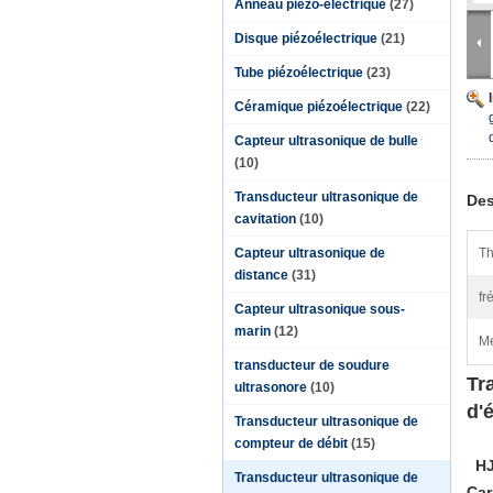
Anneau piézo-électrique
(27)
Disque piézoélectrique
(21)
Tube piézoélectrique
(23)
Céramique piézoélectrique
(22)
Capteur ultrasonique de bulle
(10)
Transducteur ultrasonique de
Des
cavitation
(10)
Capteur ultrasonique de
Th
distance
(31)
fr
Capteur ultrasonique sous-
marin
(12)
Me
transducteur de soudure
Tr
ultrasonore
(10)
d'
Transducteur ultrasonique de
compteur de débit
(15)
H
Transducteur ultrasonique de
Car