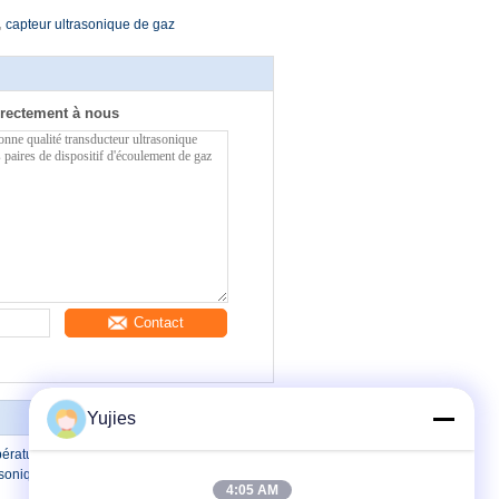
,
capteur ultrasonique de gaz
rectement à nous
Contact
Yujies
pérature de fonctionnement large de
asonique du dispositif 200KHz
4:05 AM