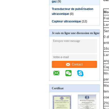
gaz
(9)
Transducteur de pulvérisation
Mo
ultrasonique
(0)
Fré
Capteur ultrasonique
(12)
Lar
Sen
Je suis en ligne une discussion en ligne
0 d
ent
16
Lar
ang
Contact
Cap
Mn 
par
Max
Certificat
ten
coe
2%