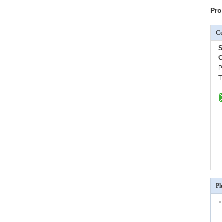
Pro
C
S
C
P
T
Pl