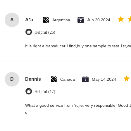
A
A*a
Argentina
Jun 20.2024
Helpful (26)
It is right a transducer I find,buy one sample to test 1st,
D
Dennis
Canada
May 14.2024
Helpful (17)
What a good service from Yujie, very responsible! Good J
u