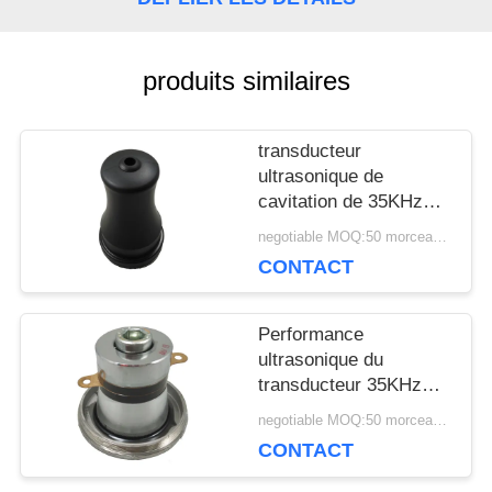
UNE
CITATION
produits similaires
transducteur
PLAN
ultrasonique de
DU
cavitation de 35KHz
76KHz avec la
negotiable MOQ:50 morceaux/morceaux
SITE
certification d'OIN 9001
CONTACT
PRIVACY
Performance
ultrasonique du
POLICY
transducteur 35KHz
76KHz de cavitation
negotiable MOQ:50 morceaux/morceaux
d'acier inoxydable
CONTACT
haute