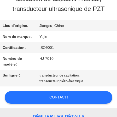
VISITE
transducteur ultrasonique de PZT
D'USINE
Lieu d'origine:
Jiangsu, Chine
CONTRÔLE
Nom de marque:
Yujie
DE
Certification:
ISO9001
Numéro de
HJ-7010
QUALITÉ
modèle:
Surligner:
,
transducteur de cavitation
CONTACTEZ-
transducteur piézo-électrique
NOUS
CONTACT!
DEMANDEZ
DÉPLIER LES DÉTAILS