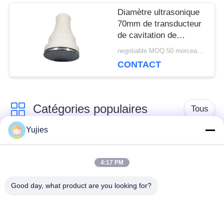
Diamètre ultrasonique
70mm de transducteur
de cavitation de
poignée en plastique à
negotiable MOQ:50 morceaux/morceaux
double fréquence
CONTACT
Catégories populaires
Tous
Yujies
Transducteur
Transducteur
ultrasonique de PZT
ultrasonique médical
4:17 PM
Good day, what product are you looking for?
transducteur de
Capteur de niveau
nettoyage
ultrasonique
ultrasonique