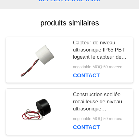
UNE
CITATION
produits similaires
Capteur de niveau
PLAN
ultrasonique IP65 PBT
DU
logeant le capteur de
carburant ultrasonique
negotiable MOQ:50 morceaux/morceaux
SITE
avec des câbles
CONTACT
PRIVACY
Construction scellée
rocailleuse de niveau
POLICY
ultrasonique
cylindrique du capteur
negotiable MOQ:50 morceaux/morceaux
112KHz de carburant
CONTACT