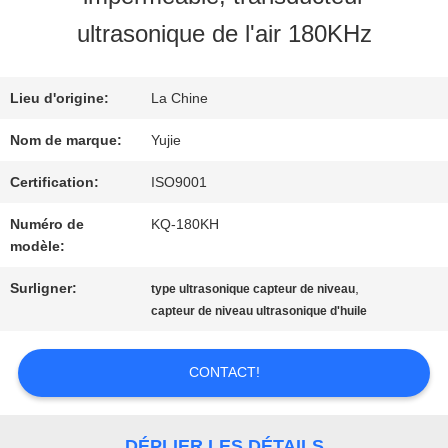
VISITE
ultrasonique de l'air 180KHz
D'USINE
Lieu d'origine:
La Chine
CONTRÔLE
Nom de marque:
Yujie
DE
Certification:
ISO9001
Numéro de
KQ-180KH
QUALITÉ
modèle:
Surligner:
,
type ultrasonique capteur de niveau
CONTACTEZ-
capteur de niveau ultrasonique d'huile
NOUS
CONTACT!
DEMANDEZ
DÉPLIER LES DÉTAILS