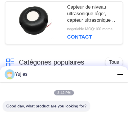
Capteur de niveau
ultrasonique léger,
capteur ultrasonique en
plastique de la distance
negotiable MOQ:100 morceaux/morceaux
75KHz
CONTACT
Catégories populaires
Tous
Yujies
Transducteur
Transducteur
ultrasonique de PZT
ultrasonique médical
3:42 PM
Good day, what product are you looking for?
transducteur de
Capteur de niveau
nettoyage
ultrasonique
ultrasonique